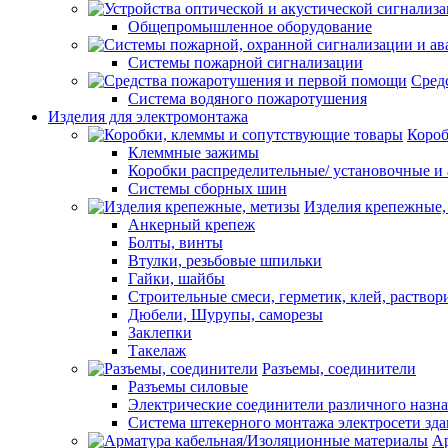
Общепромышленное оборудование
Системы пожарной сигнализации
Сред
Система водяного пожаротушения
Изделия для электромонтажа
Короб
Клеммные зажимы
Коробки распределительные/ установочные и 
Системы сборных шин
Изделия крепежные,
Анкерный крепеж
Болты, винты
Втулки, резьбовые шпильки
Гайки, шайбы
Строительные смеси, герметик, клей, раствор
Дюбели, Шурупы, саморезы
Заклепки
Такелаж
Разъемы, соединители
Разъемы силовые
Электрические соединители различного назн
Система штекерного монтажа электросети зд
Ар