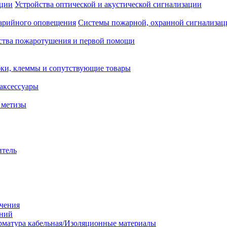
Устройства оптической и акустической сигнализации
Системы пожарной, охранной сигнализац
ства пожаротушения и первой помощи
ки, клеммы и сопутствующие товары
аксессуары
 метизы
итель
ачения
аний
матура кабельная/Изоляционные материалы