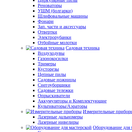
Циркулярные пилы
Реноваторы
УШМ (болгарки)
Шлифовальные машины
Фонари
Зап. части и аксессуары
Отвертки
Электрорубанки
Отбойные молотки
Садовая техника
Воздуходувы
Газонокосилки
Тримеры
Кусторезы
Цепные пилы
Садовые ножницы
Снегоуборщики
Садовые тележки
Опрыскиватели
Аккумуляторы и Комплектующие
Культиваторы/Аэраторы
Измерительные прибор
Лазерные дальномеры
Лазерные нивелиры
Оборудование для 