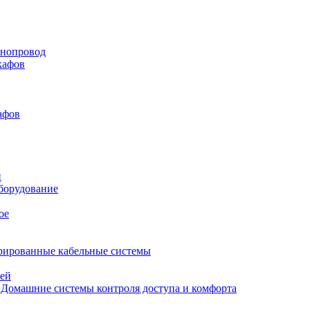
нопровод
кафов
афов
и
борудование
ое
рированные кабельные системы
лей
Домашние системы контроля доступа и комфорта