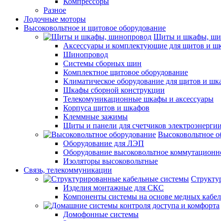
Компрессоры
Разное
Лодочные моторы
Высоковольтное и щитовое оборудование
Щиты и шкафы, ши
Аксессуары и комплектующие для щитов и ш
Шинопровод
Системы сборных шин
Комплектное щитовое оборудование
Климатическое оборудование для щитов и шк
Шкафы сборной конструкции
Телекомуникационные шкафы и аксессуары
Корпуса щитов и шкафов
Клеммные зажимы
Щиты и панели для счетчиков электроэнерги
Высоковольтное о
Оборудование для ЛЭП
Оборудование высоковольтное коммутационн
Изоляторы высоковольтные
Связь, телекоммуникации
Структу
Изделия монтажные для СКС
Компоненты системы на основе медных кабе
Домофонные системы