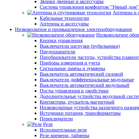
Звонки дверные и аксессуары
Система управления комфортом "Умный дом"
Антенны и 
Кабельные технологии
Антенны и аксессуары
Низковольтное и промышленное электрооборудование
Низковольтное обо
Кнопки управления
Выключатели нагрузки (рубильники)
Предохранители
Преобразователи частоты, устройства плавног
Приборы измерения и учета
Сигнальные лампы и зуммеры
Выключатель автоматический силовой
Выключатели дифференцальные модульные
Выключатель автоматический модульный
Посты управления и джойстики
Дополнительные устройства модульной сист
Контакторы, пускатель магнитный
Низковольтные устройства различного назнач
Источники питания, трансформаторы
Переключатели
Реле
Исполнительные реле
Реле времени, таймеры