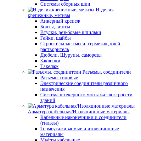
Системы сборных шин
Изделия
крепежные, метизы
Анкерный крепеж
Болты, винты
Втулки, резьбовые шпильки
Гайки, шайбы
Строительные смеси, герметик, клей,
растворитель
Дюбели, Шурупы, саморезы
Заклепки
Такелаж
Разъемы, соединители
Разъемы силовые
Электрические соединители различного
назначения
Система штекерного монтажа электросети
зданий
Арматура кабельная/Изоляционные материалы
Кабельные наконечники и соединители
(гильзы)
Термоусаживаемые и изоляционные
материалы
Муфты кабельные