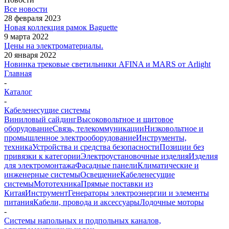
Все новости
28 февраля 2023
Новая коллекция рамок Baguette
9 марта 2022
Цены на электроматериалы.
20 января 2022
Новинка трековые светильники AFINA и MARS от Arlight
Главная
-
Каталог
-
Кабеленесущие системы
Виниловый сайдинг
Высоковольтное и щитовое
оборудование
Связь, телекоммуникации
Низковольтное и
промышленное электрооборудование
Инструменты,
техника
Устройства и средства безопасности
Позиции без
привязки к категории
Электроустановочные изделия
Изделия
для электромонтажа
Фасадные панели
Климатические и
инженерные системы
Освещение
Кабеленесущие
системы
Мототехника
Прямые поставки из
Китая
Инструмент
Генераторы электроэнергии и элементы
питания
Кабели, провода и аксессуары
Лодочные моторы
-
Системы напольных и подпольных каналов,