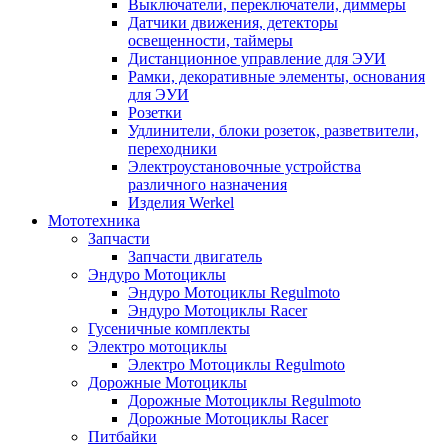
Выключатели, переключатели, диммеры
Датчики движения, детекторы
освещенности, таймеры
Дистанционное управление для ЭУИ
Рамки, декоративные элементы, основания
для ЭУИ
Розетки
Удлинители, блоки розеток, разветвители,
переходники
Электроустановочные устройства
различного назначения
Изделия Werkel
Мототехника
Запчасти
Запчасти двигатель
Эндуро Мотоциклы
Эндуро Мотоциклы Regulmoto
Эндуро Мотоциклы Racer
Гусеничные комплекты
Электро мотоциклы
Электро Мотоциклы Regulmoto
Дорожные Мотоциклы
Дорожные Мотоциклы Regulmoto
Дорожные Мотоциклы Racer
Питбайки