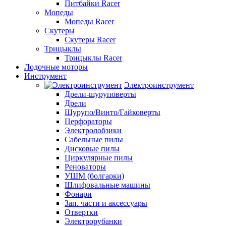
Питбайки Racer
Мопеды
Мопеды Racer
Скутеры
Скутеры Racer
Трицыклы
Трицыклы Racer
Лодочные моторы
Инструмент
Электроинструмент
Дрели-шуруповерты
Дрели
Шурупо/Винто/Гайковерты
Перфораторы
Электролобзики
Сабельные пилы
Дисковые пилы
Циркулярные пилы
Реноваторы
УШМ (болгарки)
Шлифовальные машины
Фонари
Зап. части и аксессуары
Отвертки
Электрорубанки