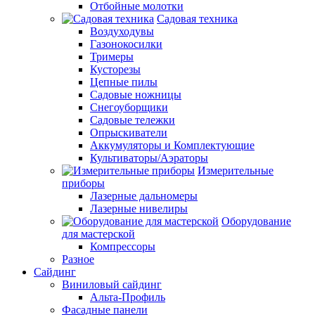
Отбойные молотки
Садовая техника
Воздуходувы
Газонокосилки
Тримеры
Кусторезы
Цепные пилы
Садовые ножницы
Снегоуборщики
Садовые тележки
Опрыскиватели
Аккумуляторы и Комплектующие
Культиваторы/Аэраторы
Измерительные
приборы
Лазерные дальномеры
Лазерные нивелиры
Оборудование
для мастерской
Компрессоры
Разное
Сайдинг
Виниловый сайдинг
Альта-Профиль
Фасадные панели