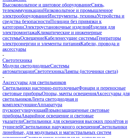
Высоковольтное и щитовое оборудование
Связь,
телекоммуникации
Низковольтное и промышленное
электрооборудование
Инструменты, техника
Устройства и
средства безопасности
Позиции без привязки к
категории
Электроустановочные изделия
Изделия для
электромонтажа
Климатические и инженерные
системы
Освещение
Кабеленесущие системы
Генераторы
электроэнергии и элементы питания
Кабели, провода и
аксессуары
-
Светотехника
Модули светодиодные
Системы
автоматизации
Светотехника
Лампы (источники света)
-
Аксессуары для светильников
Светильники настенно-потолочные
Фонари и переносные
световые приборы
Опоры, мачты освещения
Аксессуары для
светильников
Лента светодиодная и
комплектующие
Аппаратура
пускорегулирующая
Взрывозащищенные световые
приборы
Аварийное освещение и световые
указатели
Светильники для освещения высоких пролётов и
туннелей
Светильники наружного освещения
Светильники
линейные, для модульных и магистральных систем
освещения
Светильники настольные, напольные,