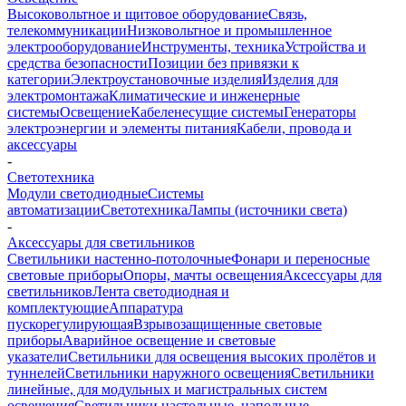
Высоковольтное и щитовое оборудование
Связь,
телекоммуникации
Низковольтное и промышленное
электрооборудование
Инструменты, техника
Устройства и
средства безопасности
Позиции без привязки к
категории
Электроустановочные изделия
Изделия для
электромонтажа
Климатические и инженерные
системы
Освещение
Кабеленесущие системы
Генераторы
электроэнергии и элементы питания
Кабели, провода и
аксессуары
-
Светотехника
Модули светодиодные
Системы
автоматизации
Светотехника
Лампы (источники света)
-
Аксессуары для светильников
Светильники настенно-потолочные
Фонари и переносные
световые приборы
Опоры, мачты освещения
Аксессуары для
светильников
Лента светодиодная и
комплектующие
Аппаратура
пускорегулирующая
Взрывозащищенные световые
приборы
Аварийное освещение и световые
указатели
Светильники для освещения высоких пролётов и
туннелей
Светильники наружного освещения
Светильники
линейные, для модульных и магистральных систем
освещения
Светильники настольные, напольные,