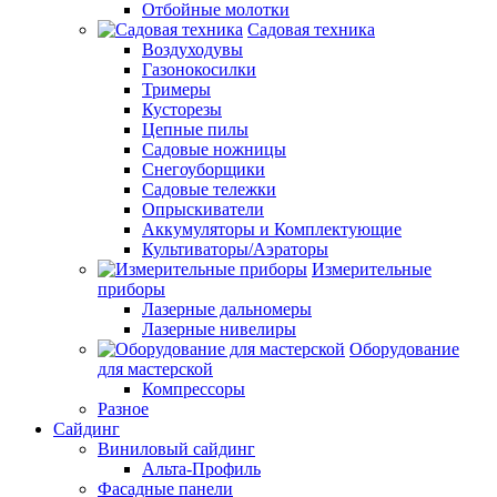
Отбойные молотки
Садовая техника
Воздуходувы
Газонокосилки
Тримеры
Кусторезы
Цепные пилы
Садовые ножницы
Снегоуборщики
Садовые тележки
Опрыскиватели
Аккумуляторы и Комплектующие
Культиваторы/Аэраторы
Измерительные
приборы
Лазерные дальномеры
Лазерные нивелиры
Оборудование
для мастерской
Компрессоры
Разное
Сайдинг
Виниловый сайдинг
Альта-Профиль
Фасадные панели