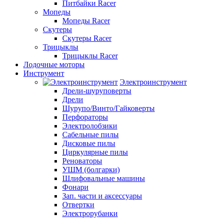
Питбайки Racer
Мопеды
Мопеды Racer
Скутеры
Скутеры Racer
Трицыклы
Трицыклы Racer
Лодочные моторы
Инструмент
Электроинструмент
Дрели-шуруповерты
Дрели
Шурупо/Винто/Гайковерты
Перфораторы
Электролобзики
Сабельные пилы
Дисковые пилы
Циркулярные пилы
Реноваторы
УШМ (болгарки)
Шлифовальные машины
Фонари
Зап. части и аксессуары
Отвертки
Электрорубанки