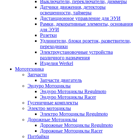
Выключатели, переключатели, диммеры
Датчики движения, детекторы
освещенности, таймеры
Дистанционное управление для ЭУИ
Рамки, декоративные элементы, основания
для ЭУИ
Розетки
Удлинители, блоки розеток, разветвители,
переходники
Электроустановочные устройства
различного назначения
Изделия Werkel
Мототехника
Запчасти
Запчасти двигатель
Эндуро Мотоциклы
Эндуро Мотоциклы Regulmoto
Эндуро Мотоциклы Racer
Гусеничные комплекты
Электро мотоциклы
Электро Мотоциклы Regulmoto
Дорожные Мотоциклы
Дорожные Мотоциклы Regulmoto
Дорожные Мотоциклы Racer
Питбайки