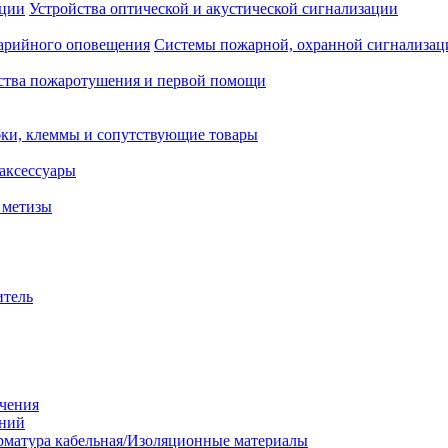
Устройства оптической и акустической сигнализации
Системы пожарной, охранной сигнализац
ства пожаротушения и первой помощи
ки, клеммы и сопутствующие товары
аксессуары
 метизы
итель
ачения
аний
матура кабельная/Изоляционные материалы