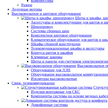
Компрессоры
Разное
Лодочные моторы
Высоковольтное и щитовое оборудование
Щиты и шкафы, ши
Аксессуары и комплектующие для щитов и ш
Шинопровод
Системы сборных шин
Комплектное щитовое оборудование
Климатическое оборудование для щитов и шк
Шкафы сборной конструкции
Телекомуникационные шкафы и аксессуары
Корпуса щитов и шкафов
Клеммные зажимы
Щиты и панели для счетчиков электроэнерги
Высоковольтное о
Оборудование для ЛЭП
Оборудование высоковольтное коммутационн
Изоляторы высоковольтные
Связь, телекоммуникации
Структу
Изделия монтажные для СКС
Компоненты системы на основе медных кабе
Домофонные системы