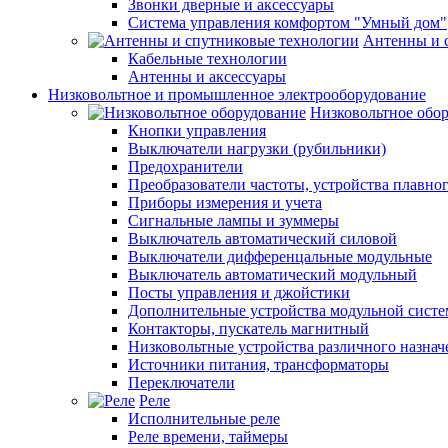
Звонки дверные и аксессуары
Система управления комфортом "Умный дом"
Антенны и 
Кабельные технологии
Антенны и аксессуары
Низковольтное и промышленное электрооборудование
Низковольтное обо
Кнопки управления
Выключатели нагрузки (рубильники)
Предохранители
Преобразователи частоты, устройства плавног
Приборы измерения и учета
Сигнальные лампы и зуммеры
Выключатель автоматический силовой
Выключатели дифференцальные модульные
Выключатель автоматический модульный
Посты управления и джойстики
Дополнительные устройства модульной сист
Контакторы, пускатель магнитный
Низковольтные устройства различного назнач
Источники питания, трансформаторы
Переключатели
Реле
Исполнительные реле
Реле времени, таймеры