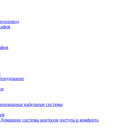
нопровод
кафов
афов
и
борудование
ое
рированные кабельные системы
лей
Домашние системы контроля доступа и комфорта