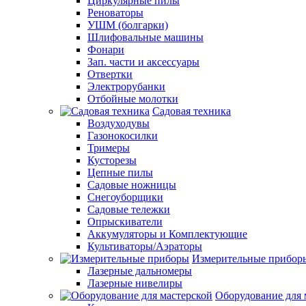
Циркулярные пилы
Реноваторы
УШМ (болгарки)
Шлифовальные машины
Фонари
Зап. части и аксессуары
Отвертки
Электрорубанки
Отбойные молотки
Садовая техника
Воздуходувы
Газонокосилки
Тримеры
Кусторезы
Цепные пилы
Садовые ножницы
Снегоуборщики
Садовые тележки
Опрыскиватели
Аккумуляторы и Комплектующие
Культиваторы/Аэраторы
Измерительные прибор
Лазерные дальномеры
Лазерные нивелиры
Оборудование для 