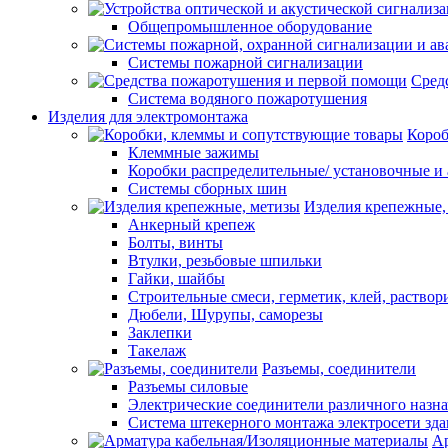
Общепромышленное оборудование
Системы пожарной сигнализации
Сред
Система водяного пожаротушения
Изделия для электромонтажа
Короб
Клеммные зажимы
Коробки распределительные/ установочные и 
Системы сборных шин
Изделия крепежные,
Анкерный крепеж
Болты, винты
Втулки, резьбовые шпильки
Гайки, шайбы
Строительные смеси, герметик, клей, раствор
Дюбели, Шурупы, саморезы
Заклепки
Такелаж
Разъемы, соединители
Разъемы силовые
Электрические соединители различного назн
Система штекерного монтажа электросети зд
Ар