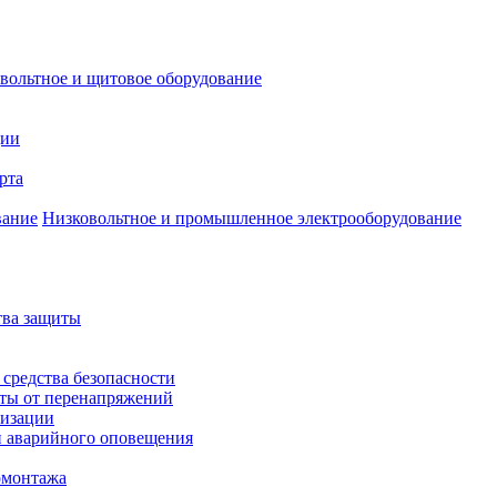
вольтное и щитовое оборудование
ции
рта
Низковольтное и промышленное электрооборудование
тва защиты
 средства безопасности
иты от перенапряжений
лизации
и аварийного оповещения
омонтажа