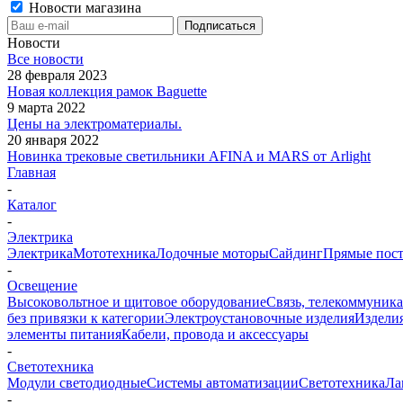
Новости магазина
Новости
Все новости
28 февраля 2023
Новая коллекция рамок Baguette
9 марта 2022
Цены на электроматериалы.
20 января 2022
Новинка трековые светильники AFINA и MARS от Arlight
Главная
-
Каталог
-
Электрика
Электрика
Мототехника
Лодочные моторы
Сайдинг
Прямые пост
-
Освещение
Высоковольтное и щитовое оборудование
Связь, телекоммуник
без привязки к категории
Электроустановочные изделия
Изделия
элементы питания
Кабели, провода и аксессуары
-
Светотехника
Модули светодиодные
Системы автоматизации
Светотехника
Ла
-