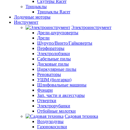
Скутеры Racer
Трицыклы
Трицыклы Racer
Лодочные моторы
Инструмент
Электроинструмент
Дрели-шуруповерты
Дрели
Шурупо/Винто/Гайковерты
Перфораторы
Электролобзики
Сабельные пилы
Дисковые пилы
Циркулярные пилы
Реноваторы
УШМ (болгарки)
Шлифовальные машины
Фонари
Зап. части и аксессуары
Отвертки
Электрорубанки
Отбойные молотки
Садовая техника
Воздуходувы
Газонокосилки