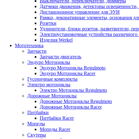
Выключатели, переключатели, диммеры
Датчики движения, детекторы освещенности,
Дистанционное управление для ЭУИ
Рамки, декоративные элементы, основания д
Розетки
Удлинители, блоки розеток, разветвители, пе
Электроустановочные устройства различного 
Изделия Werkel
Мототехника
Запчасти
Запчасти двигатель
Эндуро Мотоциклы
Эндуро Мотоциклы Regulmoto
Эндуро Мотоциклы Racer
Гусеничные комплекты
Электро мотоциклы
Электро Мотоциклы Regulmoto
Дорожные Мотоциклы
Дорожные Мотоциклы Regulmoto
Дорожные Мотоциклы Racer
Питбайки
Питбайки Racer
Мопеды
Мопеды Racer
Скутеры