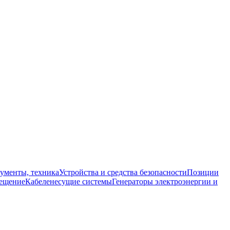
ументы, техника
Устройства и средства безопасности
Позиции
ещение
Кабеленесущие системы
Генераторы электроэнергии и