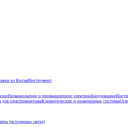
авки из Китая
Инструмент
ации
Низковольтное и промышленное электрооборудование
Инстр
 для электромонтажа
Климатические и инженерные системы
Осв
мпы (источники света)