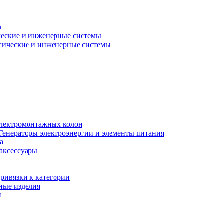
ы
еские и инженерные системы
гические и инженерные системы
электромонтажных колон
Генераторы электроэнергии и элементы питания
а
 аксессуары
ривязки к категории
ные изделия
й