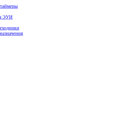
 таймеры
ля ЭУИ
реходники
назначения