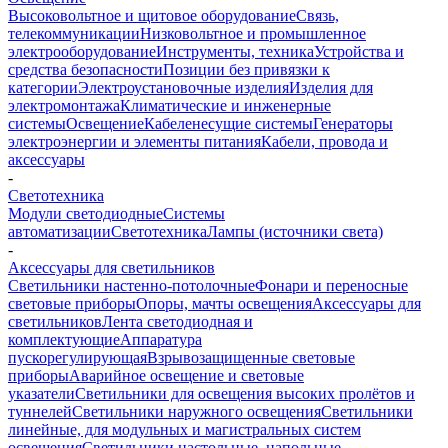
Высоковольтное и щитовое оборудование
Связь,
телекоммуникации
Низковольтное и промышленное
электрооборудование
Инструменты, техника
Устройства и
средства безопасности
Позиции без привязки к
категории
Электроустановочные изделия
Изделия для
электромонтажа
Климатические и инженерные
системы
Освещение
Кабеленесущие системы
Генераторы
электроэнергии и элементы питания
Кабели, провода и
аксессуары
-
Светотехника
Модули светодиодные
Системы
автоматизации
Светотехника
Лампы (источники света)
-
Аксессуары для светильников
Светильники настенно-потолочные
Фонари и переносные
световые приборы
Опоры, мачты освещения
Аксессуары для
светильников
Лента светодиодная и
комплектующие
Аппаратура
пускорегулирующая
Взрывозащищенные световые
приборы
Аварийное освещение и световые
указатели
Светильники для освещения высоких пролётов и
туннелей
Светильники наружного освещения
Светильники
линейные, для модульных и магистральных систем
освещения
Светильники настольные, напольные,