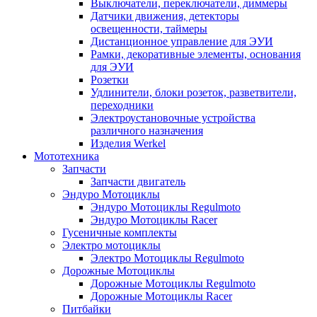
Выключатели, переключатели, диммеры
Датчики движения, детекторы
освещенности, таймеры
Дистанционное управление для ЭУИ
Рамки, декоративные элементы, основания
для ЭУИ
Розетки
Удлинители, блоки розеток, разветвители,
переходники
Электроустановочные устройства
различного назначения
Изделия Werkel
Мототехника
Запчасти
Запчасти двигатель
Эндуро Мотоциклы
Эндуро Мотоциклы Regulmoto
Эндуро Мотоциклы Racer
Гусеничные комплекты
Электро мотоциклы
Электро Мотоциклы Regulmoto
Дорожные Мотоциклы
Дорожные Мотоциклы Regulmoto
Дорожные Мотоциклы Racer
Питбайки