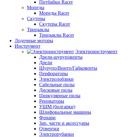
Питбайки Racer
Мопеды
Мопеды Racer
Скутеры
Скутеры Racer
Трицыклы
Трицыклы Racer
Лодочные моторы
Инструмент
Электроинструмент
Дрели-шуруповерты
Дрели
Шурупо/Винто/Гайковерты
Перфораторы
Электролобзики
Сабельные пилы
Дисковые пилы
Циркулярные пилы
Реноваторы
УШМ (болгарки)
Шлифовальные машины
Фонари
Зап. части и аксессуары
Отвертки
Электрорубанки