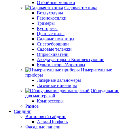
Отбойные молотки
Садовая техника
Воздуходувы
Газонокосилки
Тримеры
Кусторезы
Цепные пилы
Садовые ножницы
Снегоуборщики
Садовые тележки
Опрыскиватели
Аккумуляторы и Комплектующие
Культиваторы/Аэраторы
Измерительные
приборы
Лазерные дальномеры
Лазерные нивелиры
Оборудование
для мастерской
Компрессоры
Разное
Сайдинг
Виниловый сайдинг
Альта-Профиль
Фасадные панели