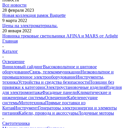
Все новости
28 февраля 2023
Новая коллекция рамок Baguette
9 марта 2022
Цены на электроматериалы.
20 января 2022
Новинка трековые светильники AFINA и MARS от Arlight
Главная
-
Каталог
-
Освещение
Виниловый сайдинг
Высоковольтное и щитовое
оборудование
Связь, телекоммуникации
Низковольтное и
промышленное электрооборудование
Инструменты,
техника
Устройства и средства безопасности
Позиции без
привязки к категории
Электроустановочные изделия
Изделия
для электромонтажа
Фасадные панели
Климатические и
инженерные системы
Освещение
Кабеленесущие
системы
Мототехника
Прямые поставки из
Китая
Инструмент
Генераторы электроэнергии и элементы
питания
Кабели, провода и аксессуары
Лодочные моторы
-
Светотехника