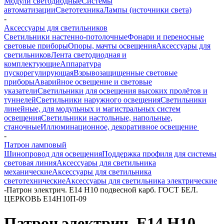
Модули светодиодные
Системы
автоматизации
Светотехника
Лампы (источники света)
-
Аксессуары для светильников
Светильники настенно-потолочные
Фонари и переносные
световые приборы
Опоры, мачты освещения
Аксессуары для
светильников
Лента светодиодная и
комплектующие
Аппаратура
пускорегулирующая
Взрывозащищенные световые
приборы
Аварийное освещение и световые
указатели
Светильники для освещения высоких пролётов и
туннелей
Светильники наружного освещения
Светильники
линейные, для модульных и магистральных систем
освещения
Светильники настольные, напольные,
станочные
Иллюминационное, декоративное освещение
-
Патрон ламповый
Шинопровод для освещения
Поддержка профиля для системы
световая линия
Аксессуары для светильника
механические
Аксессуары для светильника
светотехнические
Аксессуары для светильника электрические
-
Патрон электрич. E14 Н10 подвесной карб. ГОСТ БЕЛ.
ЦЕРКОВЬ Е14Н10П-09
Патрон электрич. E14 Н10