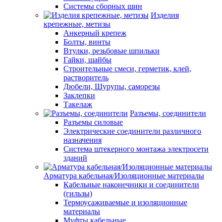
Системы сборных шин
Изделия
крепежные, метизы
Анкерный крепеж
Болты, винты
Втулки, резьбовые шпильки
Гайки, шайбы
Строительные смеси, герметик, клей,
растворитель
Дюбели, Шурупы, саморезы
Заклепки
Такелаж
Разъемы, соединители
Разъемы силовые
Электрические соединители различного
назначения
Система штекерного монтажа электросети
зданий
Арматура кабельная/Изоляционные материалы
Кабельные наконечники и соединители
(гильзы)
Термоусаживаемые и изоляционные
материалы
Муфты кабельные