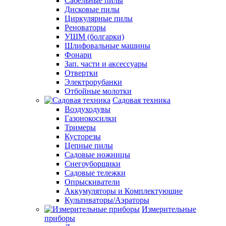
Сабельные пилы
Дисковые пилы
Циркулярные пилы
Реноваторы
УШМ (болгарки)
Шлифовальные машины
Фонари
Зап. части и аксессуары
Отвертки
Электрорубанки
Отбойные молотки
Садовая техника
Воздуходувы
Газонокосилки
Тримеры
Кусторезы
Цепные пилы
Садовые ножницы
Снегоуборщики
Садовые тележки
Опрыскиватели
Аккумуляторы и Комплектующие
Культиваторы/Аэраторы
Измерительные
приборы