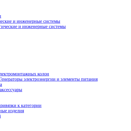
ы
еские и инженерные системы
гические и инженерные системы
электромонтажных колон
Генераторы электроэнергии и элементы питания
а
 аксессуары
ривязки к категории
ные изделия
й