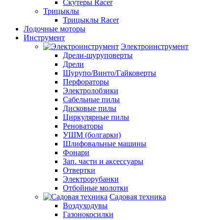
Скутеры Racer
Трицыклы
Трицыклы Racer
Лодочные моторы
Инструмент
Электроинструмент
Дрели-шуруповерты
Дрели
Шурупо/Винто/Гайковерты
Перфораторы
Электролобзики
Сабельные пилы
Дисковые пилы
Циркулярные пилы
Реноваторы
УШМ (болгарки)
Шлифовальные машины
Фонари
Зап. части и аксессуары
Отвертки
Электрорубанки
Отбойные молотки
Садовая техника
Воздуходувы
Газонокосилки