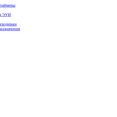
 таймеры
ля ЭУИ
реходники
назначения