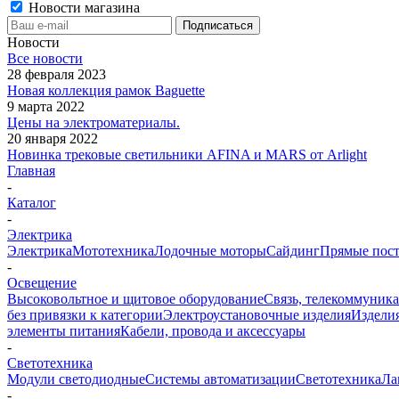
Новости магазина
Новости
Все новости
28 февраля 2023
Новая коллекция рамок Baguette
9 марта 2022
Цены на электроматериалы.
20 января 2022
Новинка трековые светильники AFINA и MARS от Arlight
Главная
-
Каталог
-
Электрика
Электрика
Мототехника
Лодочные моторы
Сайдинг
Прямые пост
-
Освещение
Высоковольтное и щитовое оборудование
Связь, телекоммуник
без привязки к категории
Электроустановочные изделия
Изделия
элементы питания
Кабели, провода и аксессуары
-
Светотехника
Модули светодиодные
Системы автоматизации
Светотехника
Ла
-