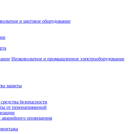
вольтное и щитовое оборудование
ции
рта
Низковольтное и промышленное электрооборудование
тва защиты
 средства безопасности
иты от перенапряжений
лизации
и аварийного оповещения
омонтажа