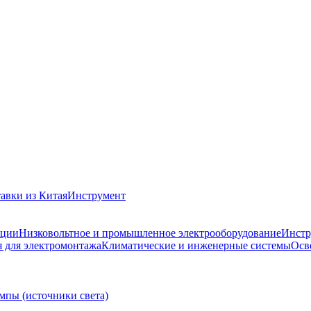
авки из Китая
Инструмент
ации
Низковольтное и промышленное электрооборудование
Инстр
 для электромонтажа
Климатические и инженерные системы
Осв
мпы (источники света)