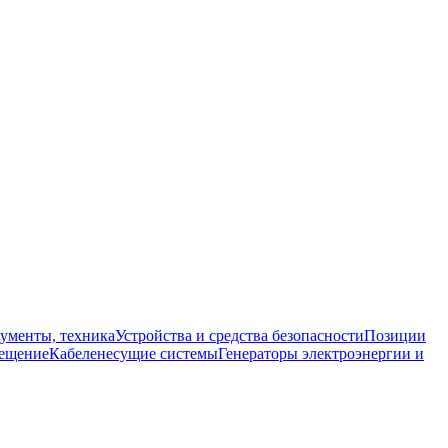
ументы, техника
Устройства и средства безопасности
Позиции
ещение
Кабеленесущие системы
Генераторы электроэнергии и