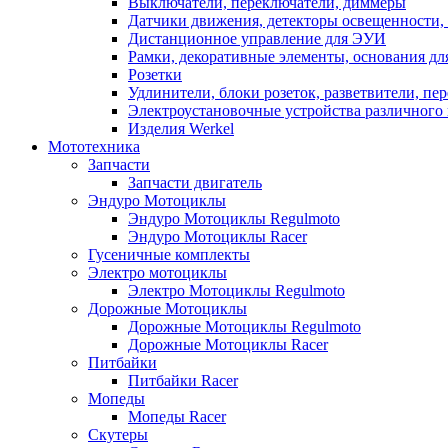
Выключатели, переключатели, диммеры
Датчики движения, детекторы освещенности,
Дистанционное управление для ЭУИ
Рамки, декоративные элементы, основания д
Розетки
Удлинители, блоки розеток, разветвители, пе
Электроустановочные устройства различного 
Изделия Werkel
Мототехника
Запчасти
Запчасти двигатель
Эндуро Мотоциклы
Эндуро Мотоциклы Regulmoto
Эндуро Мотоциклы Racer
Гусеничные комплекты
Электро мотоциклы
Электро Мотоциклы Regulmoto
Дорожные Мотоциклы
Дорожные Мотоциклы Regulmoto
Дорожные Мотоциклы Racer
Питбайки
Питбайки Racer
Мопеды
Мопеды Racer
Скутеры