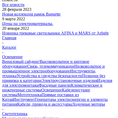
Все новости
28 февраля 2023
Новая коллекция рамок Baguette
9 марта 2022
Цены на электроматериалы.
20 января 2022
Новинка трековые светильники AFINA и MARS от Arlight
Главная
-
Каталог
-
Освещение
Виниловый сайдинг
Высоковольтное и щитовое
оборудование
Связь, телекоммуникации
Низковольтное и
промышленное электрооборудование
Инструменты,
техника
Устройства и средства безопасности
Позиции без
привязки к категории
Электроустановочные изделия
Изделия
для электромонтажа
Фасадные панели
Климатические и
инженерные системы
Освещение
Кабеленесущие
системы
Мототехника
Прямые поставки из
Китая
Инструмент
Генераторы электроэнергии и элементы
питания
Кабели, провода и аксессуары
Лодочные моторы
-
Светотехника