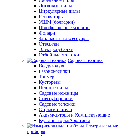
Сабельные пилы
Дисковые пилы
Циркулярные пилы
Реноваторы
УШМ (болгарки)
Шлифовальные машины
Фонари
Зап. части и аксессуары
Отвертки
Электрорубанки
Отбойные молотки
Садовая техника
Воздуходувы
Газонокосилки
Тримеры
Кусторезы
Цепные пилы
Садовые ножницы
Снегоуборщики
Садовые тележки
Опрыскиватели
Аккумуляторы и Комплектующие
Культиваторы/Аэраторы
Измерительные
приборы