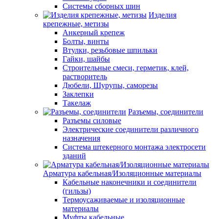
Системы сборных шин
Изделия
крепежные, метизы
Анкерный крепеж
Болты, винты
Втулки, резьбовые шпильки
Гайки, шайбы
Строительные смеси, герметик, клей,
растворитель
Дюбели, Шурупы, саморезы
Заклепки
Такелаж
Разъемы, соединители
Разъемы силовые
Электрические соединители различного
назначения
Система штекерного монтажа электросети
зданий
Арматура кабельная/Изоляционные материалы
Кабельные наконечники и соединители
(гильзы)
Термоусаживаемые и изоляционные
материалы
Муфты кабельные