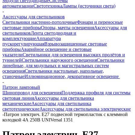
Модули светодиодные
Системы
автоматизации
Светотехника
Лампы (источники света)
-
Аксессуары для светильников
Светильники настенно-потолочные
Фонари и переносные
световые приборы
Опоры, мачты освещения
Аксессуары для
светильников
Лента светодиодная и
комплектующие
Аппаратура
пускорегулирующая
Взрывозащищенные световые
приборы
Аварийное освещение и световые
указатели
Светильники для освещения высоких пролётов и
туннелей
Светильники наружного освещения
Светильники
линейные, для модульных и магистральных систем
освещения
Светильники настольные, напольные,
станочные
Иллюминационное, декоративное освещение
-
Патрон ламповый
Шинопровод для освещения
Поддержка профиля для системы
световая линия
Аксессуары для светильника
механические
Аксессуары для светильника
светотехнические
Аксессуары для светильника электрические
-
Патрон электрич. E27 подвесной термопластик с клеммной
колодкой 4А 250В UNIVersal 1351
Патрон электрич. E27