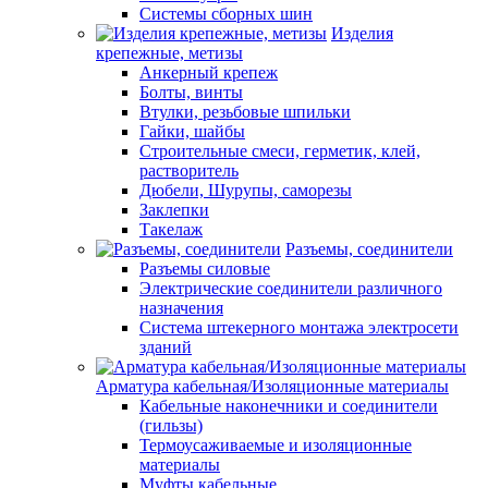
Системы сборных шин
Изделия
крепежные, метизы
Анкерный крепеж
Болты, винты
Втулки, резьбовые шпильки
Гайки, шайбы
Строительные смеси, герметик, клей,
растворитель
Дюбели, Шурупы, саморезы
Заклепки
Такелаж
Разъемы, соединители
Разъемы силовые
Электрические соединители различного
назначения
Система штекерного монтажа электросети
зданий
Арматура кабельная/Изоляционные материалы
Кабельные наконечники и соединители
(гильзы)
Термоусаживаемые и изоляционные
материалы
Муфты кабельные