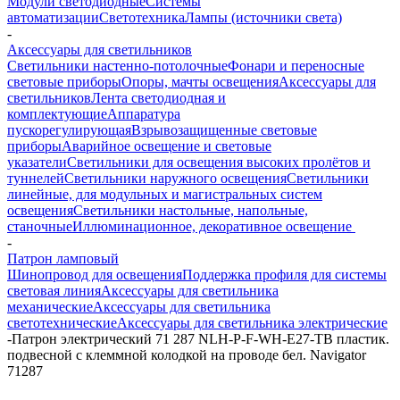
Модули светодиодные
Системы
автоматизации
Светотехника
Лампы (источники света)
-
Аксессуары для светильников
Светильники настенно-потолочные
Фонари и переносные
световые приборы
Опоры, мачты освещения
Аксессуары для
светильников
Лента светодиодная и
комплектующие
Аппаратура
пускорегулирующая
Взрывозащищенные световые
приборы
Аварийное освещение и световые
указатели
Светильники для освещения высоких пролётов и
туннелей
Светильники наружного освещения
Светильники
линейные, для модульных и магистральных систем
освещения
Светильники настольные, напольные,
станочные
Иллюминационное, декоративное освещение
-
Патрон ламповый
Шинопровод для освещения
Поддержка профиля для системы
световая линия
Аксессуары для светильника
механические
Аксессуары для светильника
светотехнические
Аксессуары для светильника электрические
-
Патрон электрический 71 287 NLH-P-F-WH-E27-TB пластик.
подвесной с клеммной колодкой на проводе бел. Navigator
71287