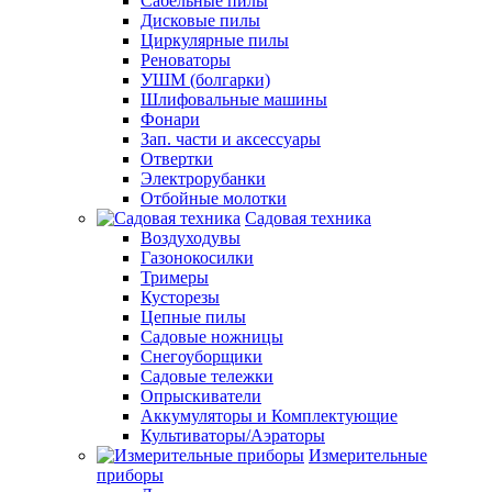
Сабельные пилы
Дисковые пилы
Циркулярные пилы
Реноваторы
УШМ (болгарки)
Шлифовальные машины
Фонари
Зап. части и аксессуары
Отвертки
Электрорубанки
Отбойные молотки
Садовая техника
Воздуходувы
Газонокосилки
Тримеры
Кусторезы
Цепные пилы
Садовые ножницы
Снегоуборщики
Садовые тележки
Опрыскиватели
Аккумуляторы и Комплектующие
Культиваторы/Аэраторы
Измерительные
приборы