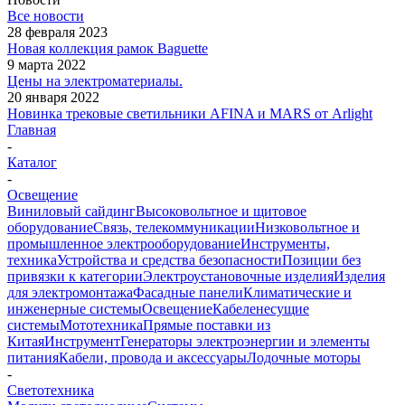
Все новости
28 февраля 2023
Новая коллекция рамок Baguette
9 марта 2022
Цены на электроматериалы.
20 января 2022
Новинка трековые светильники AFINA и MARS от Arlight
Главная
-
Каталог
-
Освещение
Виниловый сайдинг
Высоковольтное и щитовое
оборудование
Связь, телекоммуникации
Низковольтное и
промышленное электрооборудование
Инструменты,
техника
Устройства и средства безопасности
Позиции без
привязки к категории
Электроустановочные изделия
Изделия
для электромонтажа
Фасадные панели
Климатические и
инженерные системы
Освещение
Кабеленесущие
системы
Мототехника
Прямые поставки из
Китая
Инструмент
Генераторы электроэнергии и элементы
питания
Кабели, провода и аксессуары
Лодочные моторы
-
Светотехника