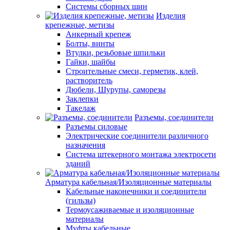
Системы сборных шин
Изделия
крепежные, метизы
Анкерный крепеж
Болты, винты
Втулки, резьбовые шпильки
Гайки, шайбы
Строительные смеси, герметик, клей,
растворитель
Дюбели, Шурупы, саморезы
Заклепки
Такелаж
Разъемы, соединители
Разъемы силовые
Электрические соединители различного
назначения
Система штекерного монтажа электросети
зданий
Арматура кабельная/Изоляционные материалы
Кабельные наконечники и соединители
(гильзы)
Термоусаживаемые и изоляционные
материалы
Муфты кабельные