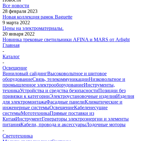
Все новости
28 февраля 2023
Новая коллекция рамок Baguette
9 марта 2022
Цены на электроматериалы.
20 января 2022
Новинка трековые светильники AFINA и MARS от Arlight
Главная
-
Каталог
-
Освещение
Виниловый сайдинг
Высоковольтное и щитовое
оборудование
Связь, телекоммуникации
Низковольтное и
промышленное электрооборудование
Инструменты,
техника
Устройства и средства безопасности
Позиции без
привязки к категории
Электроустановочные изделия
Изделия
для электромонтажа
Фасадные панели
Климатические и
инженерные системы
Освещение
Кабеленесущие
системы
Мототехника
Прямые поставки из
Китая
Инструмент
Генераторы электроэнергии и элементы
питания
Кабели, провода и аксессуары
Лодочные моторы
-
Светотехника