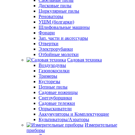
Сабельные пилы
Дисковые пилы
Циркулярные пилы
Реноваторы
УШМ (болгарки)
Шлифовальные машины
Фонари
Зап. части и аксессуары
Отвертки
Электрорубанки
Отбойные молотки
Садовая техника
Воздуходувы
Газонокосилки
Тримеры
Кусторезы
Цепные пилы
Садовые ножницы
Снегоуборщики
Садовые тележки
Опрыскиватели
Аккумуляторы и Комплектующие
Культиваторы/Аэраторы
Измерительные
приборы