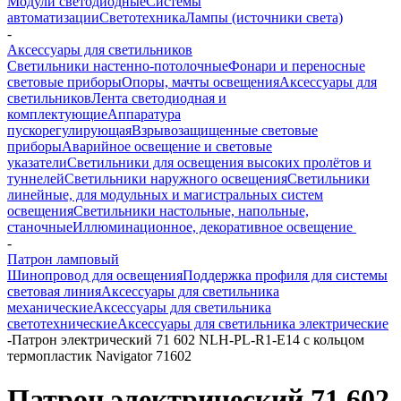
Модули светодиодные
Системы
автоматизации
Светотехника
Лампы (источники света)
-
Аксессуары для светильников
Светильники настенно-потолочные
Фонари и переносные
световые приборы
Опоры, мачты освещения
Аксессуары для
светильников
Лента светодиодная и
комплектующие
Аппаратура
пускорегулирующая
Взрывозащищенные световые
приборы
Аварийное освещение и световые
указатели
Светильники для освещения высоких пролётов и
туннелей
Светильники наружного освещения
Светильники
линейные, для модульных и магистральных систем
освещения
Светильники настольные, напольные,
станочные
Иллюминационное, декоративное освещение
-
Патрон ламповый
Шинопровод для освещения
Поддержка профиля для системы
световая линия
Аксессуары для светильника
механические
Аксессуары для светильника
светотехнические
Аксессуары для светильника электрические
-
Патрон электрический 71 602 NLH-PL-R1-E14 с кольцом
термопластик Navigator 71602
Патрон электрический 71 602