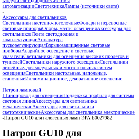
Модули светодиодные
Системы
автоматизации
Светотехника
Лампы (источники света)
-
Аксессуары для светильников
Светильники настенно-потолочные
Фонари и переносные
световые приборы
Опоры, мачты освещения
Аксессуары для
светильников
Лента светодиодная и
комплектующие
Аппаратура
пускорегулирующая
Взрывозащищенные световые
приборы
Аварийное освещение и световые
указатели
Светильники для освещения высоких пролётов и
туннелей
Светильники наружного освещения
Светильники
линейные, для модульных и магистральных систем
освещения
Светильники настольные, напольные,
станочные
Иллюминационное, декоративное освещение
-
Патрон ламповый
Шинопровод для освещения
Поддержка профиля для системы
световая линия
Аксессуары для светильника
механические
Аксессуары для светильника
светотехнические
Аксессуары для светильника электрические
-
Патрон GU10 для галогенных ламп ЭРА Б0027982
Патрон GU10 для