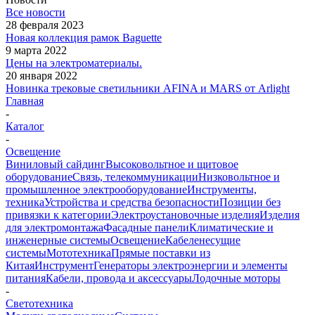
Все новости
28 февраля 2023
Новая коллекция рамок Baguette
9 марта 2022
Цены на электроматериалы.
20 января 2022
Новинка трековые светильники AFINA и MARS от Arlight
Главная
-
Каталог
-
Освещение
Виниловый сайдинг
Высоковольтное и щитовое
оборудование
Связь, телекоммуникации
Низковольтное и
промышленное электрооборудование
Инструменты,
техника
Устройства и средства безопасности
Позиции без
привязки к категории
Электроустановочные изделия
Изделия
для электромонтажа
Фасадные панели
Климатические и
инженерные системы
Освещение
Кабеленесущие
системы
Мототехника
Прямые поставки из
Китая
Инструмент
Генераторы электроэнергии и элементы
питания
Кабели, провода и аксессуары
Лодочные моторы
-
Светотехника