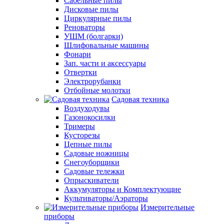
Сабельные пилы
Дисковые пилы
Циркулярные пилы
Реноваторы
УШМ (болгарки)
Шлифовальные машины
Фонари
Зап. части и аксессуары
Отвертки
Электрорубанки
Отбойные молотки
Садовая техника
Воздуходувы
Газонокосилки
Тримеры
Кусторезы
Цепные пилы
Садовые ножницы
Снегоуборщики
Садовые тележки
Опрыскиватели
Аккумуляторы и Комплектующие
Культиваторы/Аэраторы
Измерительные
приборы