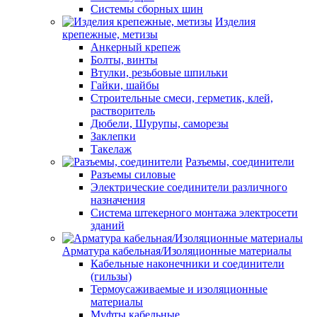
Системы сборных шин
Изделия
крепежные, метизы
Анкерный крепеж
Болты, винты
Втулки, резьбовые шпильки
Гайки, шайбы
Строительные смеси, герметик, клей,
растворитель
Дюбели, Шурупы, саморезы
Заклепки
Такелаж
Разъемы, соединители
Разъемы силовые
Электрические соединители различного
назначения
Система штекерного монтажа электросети
зданий
Арматура кабельная/Изоляционные материалы
Кабельные наконечники и соединители
(гильзы)
Термоусаживаемые и изоляционные
материалы
Муфты кабельные