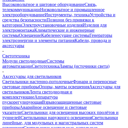
Высоковольтное и щитовое оборудование
Связь,
телекоммуникации
Низковольтное и промышленное
электрооборудование
Инструменты, техника
Устройства и
средства безопасности
Позиции без привязки к
категории
Электроустановочные изделия
Изделия для
электромонтажа
Климатические и инженерные
системы
Освещение
Кабеленесущие системы
Генераторы
электроэнергии и элементы питания
Кабели, провода и
аксессуары
-
Светотехника
Модули светодиодные
Системы
автоматизации
Светотехника
Лампы (источники света)
-
Аксессуары для светильников
Светильники настенно-потолочные
Фонари и переносные
световые приборы
Опоры, мачты освещения
Аксессуары для
светильников
Лента светодиодная и
комплектующие
Аппаратура
пускорегулирующая
Взрывозащищенные световые
приборы
Аварийное освещение и световые
указатели
Светильники для освещения высоких пролётов и
туннелей
Светильники наружного освещения
Светильники
линейные, для модульных и магистральных систем
освещения
Светильники настольные, напольные,