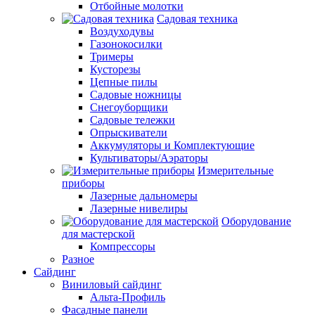
Отбойные молотки
Садовая техника
Воздуходувы
Газонокосилки
Тримеры
Кусторезы
Цепные пилы
Садовые ножницы
Снегоуборщики
Садовые тележки
Опрыскиватели
Аккумуляторы и Комплектующие
Культиваторы/Аэраторы
Измерительные
приборы
Лазерные дальномеры
Лазерные нивелиры
Оборудование
для мастерской
Компрессоры
Разное
Сайдинг
Виниловый сайдинг
Альта-Профиль
Фасадные панели