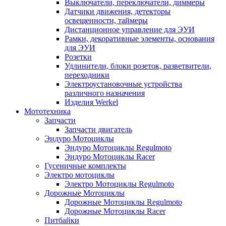
Выключатели, переключатели, диммеры
Датчики движения, детекторы
освещенности, таймеры
Дистанционное управление для ЭУИ
Рамки, декоративные элементы, основания
для ЭУИ
Розетки
Удлинители, блоки розеток, разветвители,
переходники
Электроустановочные устройства
различного назначения
Изделия Werkel
Мототехника
Запчасти
Запчасти двигатель
Эндуро Мотоциклы
Эндуро Мотоциклы Regulmoto
Эндуро Мотоциклы Racer
Гусеничные комплекты
Электро мотоциклы
Электро Мотоциклы Regulmoto
Дорожные Мотоциклы
Дорожные Мотоциклы Regulmoto
Дорожные Мотоциклы Racer
Питбайки