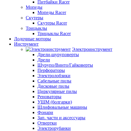
Питбайки Racer
Мопеды
Мопеды Racer
Скутеры
Скутеры Racer
Трицыклы
Трицыклы Racer
Лодочные моторы
Инструмент
Электроинструмент
Дрели-шуруповерты
Дрели
Шурупо/Винто/Гайковерты
Перфораторы
Электролобзики
Сабельные пилы
Дисковые пилы
Циркулярные пилы
Реноваторы
УШМ (болгарки)
Шлифовальные машины
Фонари
Зап. части и аксессуары
Отвертки
Электрорубанки