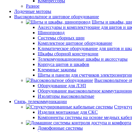
Компрессоры
Разное
Лодочные моторы
Высоковольтное и щитовое оборудование
Щиты и шкафы, ши
Аксессуары и комплектующие для щитов и ш
Шинопровод
Системы сборных шин
Комплектное щитовое оборудование
Климатическое оборудование для щитов и шк
Шкафы сборной конструкции
Телекомуникационные шкафы и аксессуары
Корпуса щитов и шкафов
Клеммные зажимы
Щиты и панели для счетчиков электроэнерги
Высоковольтное о
Оборудование для ЛЭП
Оборудование высоковольтное коммутационн
Изоляторы высоковольтные
Связь, телекоммуникации
Структу
Изделия монтажные для СКС
Компоненты системы на основе медных кабе
Домофонные системы