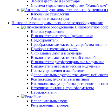
Звонки дверные и аксессуары
Система управления комфортом "Умный дом"
Антенны и 
Кабельные технологии
Антенны и аксессуары
Низковольтное и промышленное электрооборудование
Низковольтное обо
Кнопки управления
Выключатели нагрузки (рубильники)
Предохранители
Преобразователи частоты, устройства плавног
Приборы измерения и учета
Сигнальные лампы и зуммеры
Выключатель автоматический силовой
Выключатели дифференцальные модульные
Выключатель автоматический модульный
Посты управления и джойстики
Дополнительные устройства модульной сист
Контакторы, пускатель магнитный
Низковольтные устройства различного назнач
Источники питания, трансформаторы
Переключатели
Реле
Исполнительные реле
Реле времени, таймеры