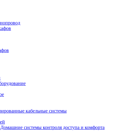
нопровод
кафов
афов
и
борудование
ое
рированные кабельные системы
лей
Домашние системы контроля доступа и комфорта