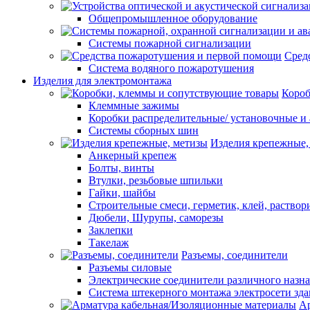
Общепромышленное оборудование
Системы пожарной сигнализации
Сред
Система водяного пожаротушения
Изделия для электромонтажа
Короб
Клеммные зажимы
Коробки распределительные/ установочные и 
Системы сборных шин
Изделия крепежные,
Анкерный крепеж
Болты, винты
Втулки, резьбовые шпильки
Гайки, шайбы
Строительные смеси, герметик, клей, раствор
Дюбели, Шурупы, саморезы
Заклепки
Такелаж
Разъемы, соединители
Разъемы силовые
Электрические соединители различного назн
Система штекерного монтажа электросети зд
Ар