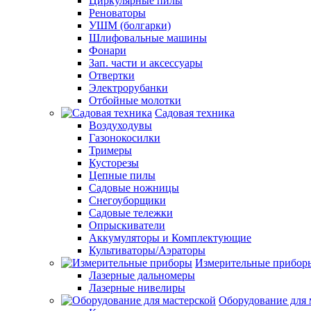
Циркулярные пилы
Реноваторы
УШМ (болгарки)
Шлифовальные машины
Фонари
Зап. части и аксессуары
Отвертки
Электрорубанки
Отбойные молотки
Садовая техника
Воздуходувы
Газонокосилки
Тримеры
Кусторезы
Цепные пилы
Садовые ножницы
Снегоуборщики
Садовые тележки
Опрыскиватели
Аккумуляторы и Комплектующие
Культиваторы/Аэраторы
Измерительные прибор
Лазерные дальномеры
Лазерные нивелиры
Оборудование для 