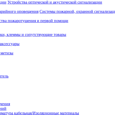
Устройства оптической и акустической сигнализации
Системы пожарной, охранной сигнализац
ства пожаротушения и первой помощи
ки, клеммы и сопутствующие товары
аксессуары
 метизы
итель
ачения
аний
матура кабельная/Изоляционные материалы