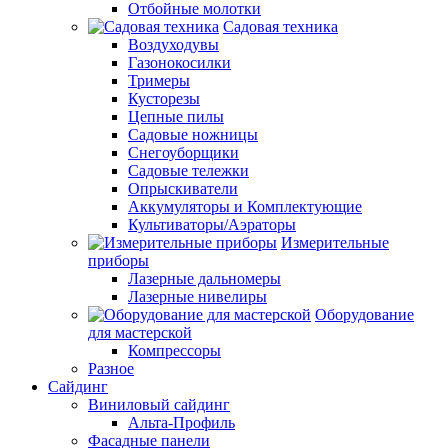
Отбойные молотки
Садовая техника
Воздуходувы
Газонокосилки
Тримеры
Кусторезы
Цепные пилы
Садовые ножницы
Снегоуборщики
Садовые тележки
Опрыскиватели
Аккумуляторы и Комплектующие
Культиваторы/Аэраторы
Измерительные
приборы
Лазерные дальномеры
Лазерные нивелиры
Оборудование
для мастерской
Компрессоры
Разное
Сайдинг
Виниловый сайдинг
Альта-Профиль
Фасадные панели