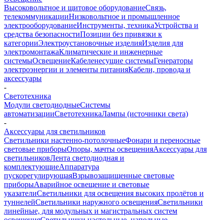
Высоковольтное и щитовое оборудование
Связь,
телекоммуникации
Низковольтное и промышленное
электрооборудование
Инструменты, техника
Устройства и
средства безопасности
Позиции без привязки к
категории
Электроустановочные изделия
Изделия для
электромонтажа
Климатические и инженерные
системы
Освещение
Кабеленесущие системы
Генераторы
электроэнергии и элементы питания
Кабели, провода и
аксессуары
-
Светотехника
Модули светодиодные
Системы
автоматизации
Светотехника
Лампы (источники света)
-
Аксессуары для светильников
Светильники настенно-потолочные
Фонари и переносные
световые приборы
Опоры, мачты освещения
Аксессуары для
светильников
Лента светодиодная и
комплектующие
Аппаратура
пускорегулирующая
Взрывозащищенные световые
приборы
Аварийное освещение и световые
указатели
Светильники для освещения высоких пролётов и
туннелей
Светильники наружного освещения
Светильники
линейные, для модульных и магистральных систем
освещения
Светильники настольные, напольные,