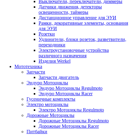
Выключатели, переключатели, диммеры
Датчики движения, детекторы
освещенности, таймеры
Дистанционное управление для ЭУИ
Рамки, декоративные элементы, основания
для ЭУИ
Розетки
Удлинители, блоки розеток, разветвители,
переходники
Электроустановочные устройства
различного назначения
Изделия Werkel
Мототехника
Запчасти
Запчасти двигатель
Эндуро Мотоциклы
Эндуро Мотоциклы Regulmoto
Эндуро Мотоциклы Racer
Гусеничные комплекты
Электро мотоциклы
Электро Мотоциклы Regulmoto
Дорожные Мотоциклы
Дорожные Мотоциклы Regulmoto
Дорожные Мотоциклы Racer
Питбайки