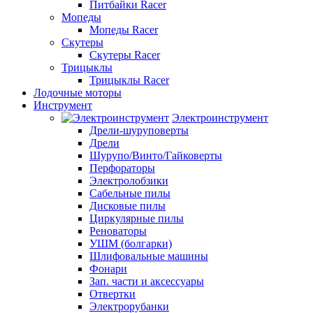
Питбайки Racer
Мопеды
Мопеды Racer
Скутеры
Скутеры Racer
Трицыклы
Трицыклы Racer
Лодочные моторы
Инструмент
Электроинструмент
Дрели-шуруповерты
Дрели
Шурупо/Винто/Гайковерты
Перфораторы
Электролобзики
Сабельные пилы
Дисковые пилы
Циркулярные пилы
Реноваторы
УШМ (болгарки)
Шлифовальные машины
Фонари
Зап. части и аксессуары
Отвертки
Электрорубанки