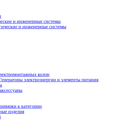
ы
еские и инженерные системы
гические и инженерные системы
электромонтажных колон
Генераторы электроэнергии и элементы питания
а
 аксессуары
ривязки к категории
ные изделия
й