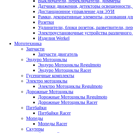
Выключатели, переключатели, диммеры
Датчики движения, детекторы освещенности,
Дистанционное управление для ЭУИ
Рамки, декоративные элементы, основания д
Розетки
Удлинители, блоки розеток, разветвители, пе
Электроустановочные устройства различного 
Изделия Werkel
Мототехника
Запчасти
Запчасти двигатель
Эндуро Мотоциклы
Эндуро Мотоциклы Regulmoto
Эндуро Мотоциклы Racer
Гусеничные комплекты
Электро мотоциклы
Электро Мотоциклы Regulmoto
Дорожные Мотоциклы
Дорожные Мотоциклы Regulmoto
Дорожные Мотоциклы Racer
Питбайки
Питбайки Racer
Мопеды
Мопеды Racer
Скутеры