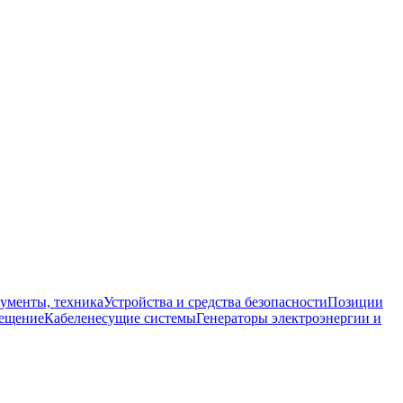
ументы, техника
Устройства и средства безопасности
Позиции
ещение
Кабеленесущие системы
Генераторы электроэнергии и