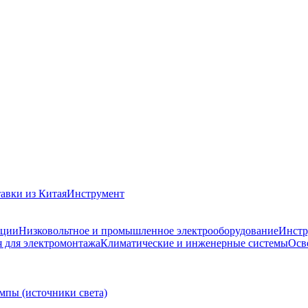
авки из Китая
Инструмент
ации
Низковольтное и промышленное электрооборудование
Инстр
 для электромонтажа
Климатические и инженерные системы
Осв
мпы (источники света)