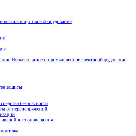
вольтное и щитовое оборудование
ции
рта
Низковольтное и промышленное электрооборудование
тва защиты
 средства безопасности
иты от перенапряжений
лизации
и аварийного оповещения
омонтажа