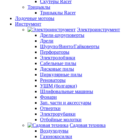
Скутеры Racer
Трицыклы
Трицыклы Racer
Лодочные моторы
Инструмент
Электроинструмент
Дрели-шуруповерты
Дрели
Шурупо/Винто/Гайковерты
Перфораторы
Электролобзики
Сабельные пилы
Дисковые пилы
Циркулярные пилы
Реноваторы
УШМ (болгарки)
Шлифовальные машины
Фонари
Зап. части и аксессуары
Отвертки
Электрорубанки
Отбойные молотки
Садовая техника
Воздуходувы
Газонокосилки