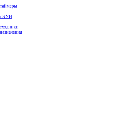
 таймеры
ля ЭУИ
реходники
назначения