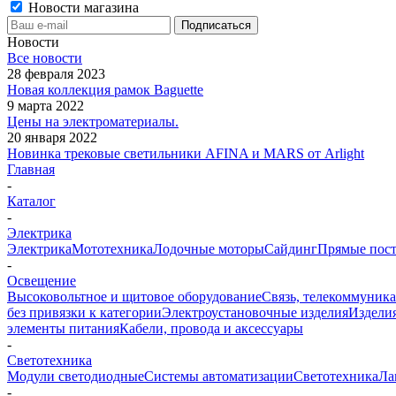
Новости магазина
Новости
Все новости
28 февраля 2023
Новая коллекция рамок Baguette
9 марта 2022
Цены на электроматериалы.
20 января 2022
Новинка трековые светильники AFINA и MARS от Arlight
Главная
-
Каталог
-
Электрика
Электрика
Мототехника
Лодочные моторы
Сайдинг
Прямые пост
-
Освещение
Высоковольтное и щитовое оборудование
Связь, телекоммуник
без привязки к категории
Электроустановочные изделия
Изделия
элементы питания
Кабели, провода и аксессуары
-
Светотехника
Модули светодиодные
Системы автоматизации
Светотехника
Ла
-