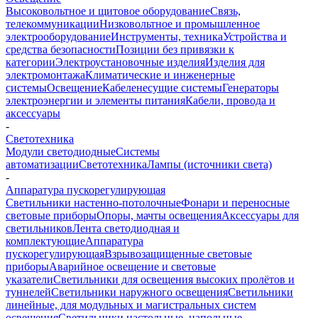
Высоковольтное и щитовое оборудование
Связь,
телекоммуникации
Низковольтное и промышленное
электрооборудование
Инструменты, техника
Устройства и
средства безопасности
Позиции без привязки к
категории
Электроустановочные изделия
Изделия для
электромонтажа
Климатические и инженерные
системы
Освещение
Кабеленесущие системы
Генераторы
электроэнергии и элементы питания
Кабели, провода и
аксессуары
-
Светотехника
Модули светодиодные
Системы
автоматизации
Светотехника
Лампы (источники света)
-
Аппаратура пускорегулирующая
Светильники настенно-потолочные
Фонари и переносные
световые приборы
Опоры, мачты освещения
Аксессуары для
светильников
Лента светодиодная и
комплектующие
Аппаратура
пускорегулирующая
Взрывозащищенные световые
приборы
Аварийное освещение и световые
указатели
Светильники для освещения высоких пролётов и
туннелей
Светильники наружного освещения
Светильники
линейные, для модульных и магистральных систем
освещения
Светильники настольные, напольные,