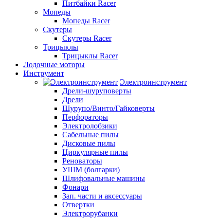
Питбайки Racer
Мопеды
Мопеды Racer
Скутеры
Скутеры Racer
Трицыклы
Трицыклы Racer
Лодочные моторы
Инструмент
Электроинструмент
Дрели-шуруповерты
Дрели
Шурупо/Винто/Гайковерты
Перфораторы
Электролобзики
Сабельные пилы
Дисковые пилы
Циркулярные пилы
Реноваторы
УШМ (болгарки)
Шлифовальные машины
Фонари
Зап. части и аксессуары
Отвертки
Электрорубанки