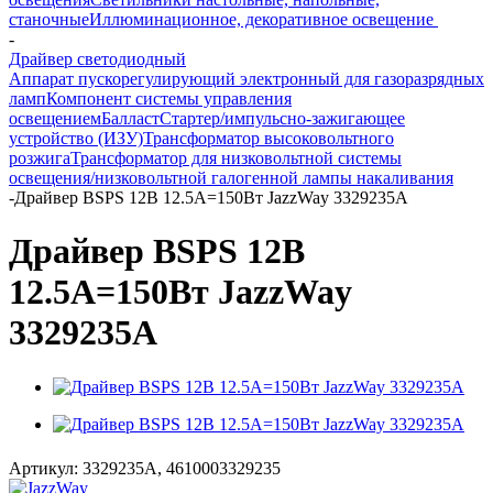
станочные
Иллюминационное, декоративное освещение
-
Драйвер светодиодный
Аппарат пускорегулирующий электронный для газоразрядных
ламп
Компонент системы управления
освещением
Балласт
Стартер/импульсно-зажигающее
устройство (ИЗУ)
Трансформатор высоковольтного
розжига
Трансформатор для низковольтной системы
освещения/низковольтной галогенной лампы накаливания
-
Драйвер BSPS 12В 12.5A=150Вт JazzWay 3329235A
Драйвер BSPS 12В
12.5A=150Вт JazzWay
3329235A
Артикул:
3329235A, 4610003329235