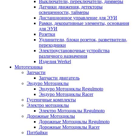
Выключатели, переключатели, диммеры
Датчики движения, детекторы
освещенности, таймеры
Дистанционное управление для ЭУИ
Рамки, декоративные элементы, основания
для ЭУИ
Розетки
Удлинители, блоки розеток, разветвители,
переходники
Электроустановочные устройства
различного назначения
Изделия Werkel
Мототехника
Запчасти
Запчасти двигатель
Эндуро Мотоциклы
Эндуро Мотоциклы Regulmoto
Эндуро Мотоциклы Racer
Гусеничные комплекты
Электро мотоциклы
Электро Мотоциклы Regulmoto
Дорожные Мотоциклы
Дорожные Мотоциклы Regulmoto
Дорожные Мотоциклы Racer
Питбайки