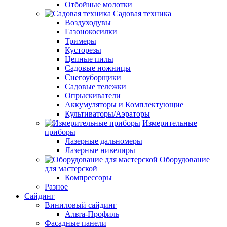
Отбойные молотки
Садовая техника
Воздуходувы
Газонокосилки
Тримеры
Кусторезы
Цепные пилы
Садовые ножницы
Снегоуборщики
Садовые тележки
Опрыскиватели
Аккумуляторы и Комплектующие
Культиваторы/Аэраторы
Измерительные
приборы
Лазерные дальномеры
Лазерные нивелиры
Оборудование
для мастерской
Компрессоры
Разное
Сайдинг
Виниловый сайдинг
Альта-Профиль
Фасадные панели