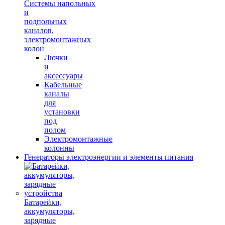
Системы напольных
и
подпольных
каналов,
электромонтажных
колон
Лючки
и
аксессуары
Кабельные
каналы
для
установки
под
полом
Электромонтажные
колонны
Генераторы электроэнергии и элементы питания
Батарейки,
аккумуляторы,
зарядные