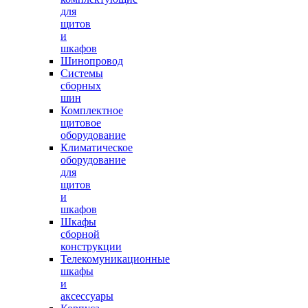
для
щитов
и
шкафов
Шинопровод
Системы
сборных
шин
Комплектное
щитовое
оборудование
Климатическое
оборудование
для
щитов
и
шкафов
Шкафы
сборной
конструкции
Телекомуникационные
шкафы
и
аксессуары