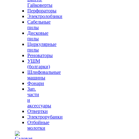
Гайковерты
Перфораторы
Электролобзики
Сабельные
пилы
Дисковые
пилы
Циркулярные
пилы
Реноваторы
УШМ
(болгарки)
Шлифовальные
машины
Фонари
Зап.
части
и
аксессуары
Отвертки
Электрорубанки
Отбойные
молотки