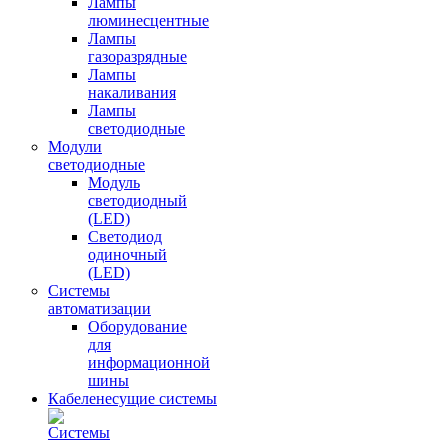
Лампы
люминесцентные
Лампы
газоразрядные
Лампы
накаливания
Лампы
светодиодные
Модули
светодиодные
Модуль
светодиодный
(LED)
Светодиод
одиночный
(LED)
Системы
автоматизации
Оборудование
для
информационной
шины
Кабеленесущие системы