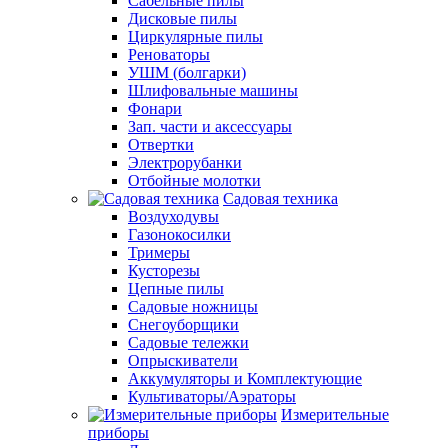
Сабельные пилы
Дисковые пилы
Циркулярные пилы
Реноваторы
УШМ (болгарки)
Шлифовальные машины
Фонари
Зап. части и аксессуары
Отвертки
Электрорубанки
Отбойные молотки
Садовая техника
Воздуходувы
Газонокосилки
Тримеры
Кусторезы
Цепные пилы
Садовые ножницы
Снегоуборщики
Садовые тележки
Опрыскиватели
Аккумуляторы и Комплектующие
Культиваторы/Аэраторы
Измерительные
приборы