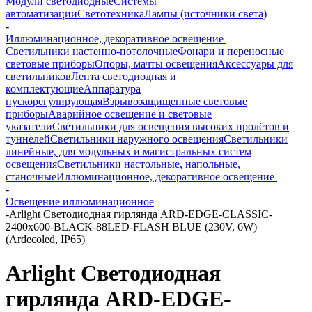
Модули светодиодные
Системы
автоматизации
Светотехника
Лампы (источники света)
-
Иллюминационное, декоративное освещение
Светильники настенно-потолочные
Фонари и переносные
световые приборы
Опоры, мачты освещения
Аксессуары для
светильников
Лента светодиодная и
комплектующие
Аппаратура
пускорегулирующая
Взрывозащищенные световые
приборы
Аварийное освещение и световые
указатели
Светильники для освещения высоких пролётов и
туннелей
Светильники наружного освещения
Светильники
линейные, для модульных и магистральных систем
освещения
Светильники настольные, напольные,
станочные
Иллюминационное, декоративное освещение
-
Освещение иллюминационное
-
Arlight Светодиодная гирлянда ARD-EDGE-CLASSIC-
2400x600-BLACK-88LED-FLASH BLUE (230V, 6W)
(Ardecoled, IP65)
Arlight Светодиодная
гирлянда ARD-EDGE-