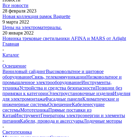
Все новости
28 февраля 2023
Новая коллекция рамок Baguette
9 марта 2022
Цены на электроматериалы.
20 января 2022
Новинка трековые светильники AFINA и MARS от Arlight
Главная
-
Каталог
-
Освещение
Виниловый сайдинг
Высоковольтное и щитовое
оборудование
Связь, телекоммуникации
Низковольтное и
промышленное электрооборудование
Инструменты,
техника
Устройства и средства безопасности
Позиции без
привязки к категории
Электроустановочные изделия
Изделия
для электромонтажа
Фасадные панели
Климатические и
инженерные системы
Освещение
Кабеленесущие
системы
Мототехника
Прямые поставки из
Китая
Инструмент
Генераторы электроэнергии и элементы
питания
Кабели, провода и аксессуары
Лодочные моторы
-
Светотехника