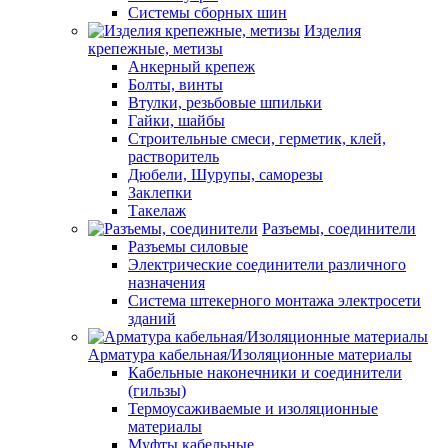
Системы сборных шин
Изделия
крепежные, метизы
Анкерный крепеж
Болты, винты
Втулки, резьбовые шпильки
Гайки, шайбы
Строительные смеси, герметик, клей,
растворитель
Дюбели, Шурупы, саморезы
Заклепки
Такелаж
Разъемы, соединители
Разъемы силовые
Электрические соединители различного
назначения
Система штекерного монтажа электросети
зданий
Арматура кабельная/Изоляционные материалы
Кабельные наконечники и соединители
(гильзы)
Термоусаживаемые и изоляционные
материалы
Муфты кабельные