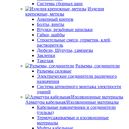
Системы сборных шин
Изделия
крепежные, метизы
Анкерный крепеж
Болты, винты
Втулки, резьбовые шпильки
Гайки, шайбы
Строительные смеси, герметик, клей,
растворитель
Дюбели, Шурупы, саморезы
Заклепки
Такелаж
Разъемы, соединители
Разъемы силовые
Электрические соединители различного
назначения
Система штекерного монтажа электросети
зданий
Арматура кабельная/Изоляционные материалы
Кабельные наконечники и соединители
(гильзы)
Термоусаживаемые и изоляционные
материалы
Муфты кабельные