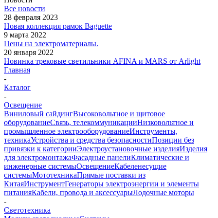
Все новости
28 февраля 2023
Новая коллекция рамок Baguette
9 марта 2022
Цены на электроматериалы.
20 января 2022
Новинка трековые светильники AFINA и MARS от Arlight
Главная
-
Каталог
-
Освещение
Виниловый сайдинг
Высоковольтное и щитовое
оборудование
Связь, телекоммуникации
Низковольтное и
промышленное электрооборудование
Инструменты,
техника
Устройства и средства безопасности
Позиции без
привязки к категории
Электроустановочные изделия
Изделия
для электромонтажа
Фасадные панели
Климатические и
инженерные системы
Освещение
Кабеленесущие
системы
Мототехника
Прямые поставки из
Китая
Инструмент
Генераторы электроэнергии и элементы
питания
Кабели, провода и аксессуары
Лодочные моторы
-
Светотехника