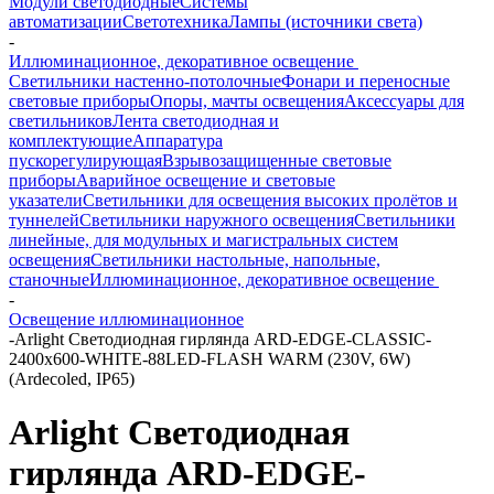
Модули светодиодные
Системы
автоматизации
Светотехника
Лампы (источники света)
-
Иллюминационное, декоративное освещение
Светильники настенно-потолочные
Фонари и переносные
световые приборы
Опоры, мачты освещения
Аксессуары для
светильников
Лента светодиодная и
комплектующие
Аппаратура
пускорегулирующая
Взрывозащищенные световые
приборы
Аварийное освещение и световые
указатели
Светильники для освещения высоких пролётов и
туннелей
Светильники наружного освещения
Светильники
линейные, для модульных и магистральных систем
освещения
Светильники настольные, напольные,
станочные
Иллюминационное, декоративное освещение
-
Освещение иллюминационное
-
Arlight Светодиодная гирлянда ARD-EDGE-CLASSIC-
2400x600-WHITE-88LED-FLASH WARM (230V, 6W)
(Ardecoled, IP65)
Arlight Светодиодная
гирлянда ARD-EDGE-