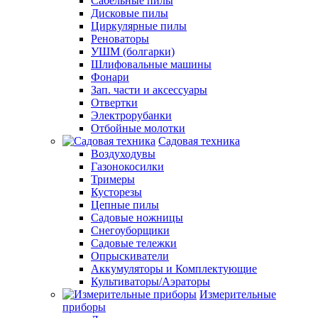
Сабельные пилы
Дисковые пилы
Циркулярные пилы
Реноваторы
УШМ (болгарки)
Шлифовальные машины
Фонари
Зап. части и аксессуары
Отвертки
Электрорубанки
Отбойные молотки
Садовая техника
Воздуходувы
Газонокосилки
Тримеры
Кусторезы
Цепные пилы
Садовые ножницы
Снегоуборщики
Садовые тележки
Опрыскиватели
Аккумуляторы и Комплектующие
Культиваторы/Аэраторы
Измерительные
приборы