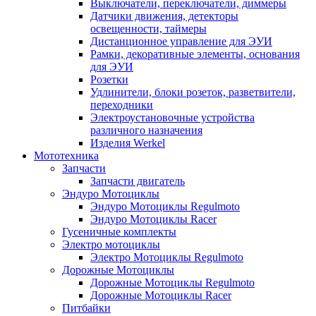
Выключатели, переключатели, диммеры
Датчики движения, детекторы
освещенности, таймеры
Дистанционное управление для ЭУИ
Рамки, декоративные элементы, основания
для ЭУИ
Розетки
Удлинители, блоки розеток, разветвители,
переходники
Электроустановочные устройства
различного назначения
Изделия Werkel
Мототехника
Запчасти
Запчасти двигатель
Эндуро Мотоциклы
Эндуро Мотоциклы Regulmoto
Эндуро Мотоциклы Racer
Гусеничные комплекты
Электро мотоциклы
Электро Мотоциклы Regulmoto
Дорожные Мотоциклы
Дорожные Мотоциклы Regulmoto
Дорожные Мотоциклы Racer
Питбайки