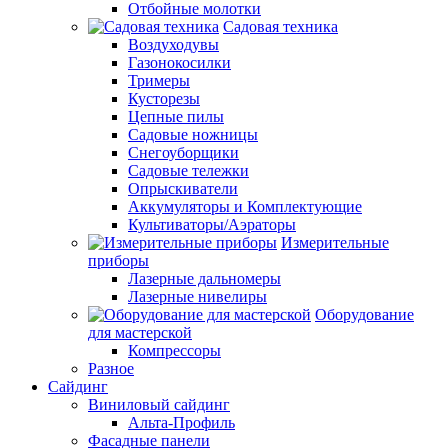
Отбойные молотки
Садовая техника
Воздуходувы
Газонокосилки
Тримеры
Кусторезы
Цепные пилы
Садовые ножницы
Снегоуборщики
Садовые тележки
Опрыскиватели
Аккумуляторы и Комплектующие
Культиваторы/Аэраторы
Измерительные
приборы
Лазерные дальномеры
Лазерные нивелиры
Оборудование
для мастерской
Компрессоры
Разное
Сайдинг
Виниловый сайдинг
Альта-Профиль
Фасадные панели