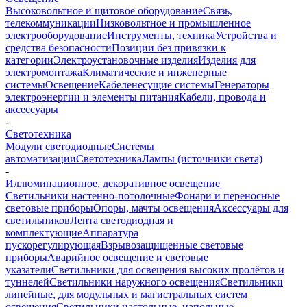
Высоковольтное и щитовое оборудование
Связь,
телекоммуникации
Низковольтное и промышленное
электрооборудование
Инструменты, техника
Устройства и
средства безопасности
Позиции без привязки к
категории
Электроустановочные изделия
Изделия для
электромонтажа
Климатические и инженерные
системы
Освещение
Кабеленесущие системы
Генераторы
электроэнергии и элементы питания
Кабели, провода и
аксессуары
-
Светотехника
Модули светодиодные
Системы
автоматизации
Светотехника
Лампы (источники света)
-
Иллюминационное, декоративное освещение
Светильники настенно-потолочные
Фонари и переносные
световые приборы
Опоры, мачты освещения
Аксессуары для
светильников
Лента светодиодная и
комплектующие
Аппаратура
пускорегулирующая
Взрывозащищенные световые
приборы
Аварийное освещение и световые
указатели
Светильники для освещения высоких пролётов и
туннелей
Светильники наружного освещения
Светильники
линейные, для модульных и магистральных систем
освещения
Светильники настольные, напольные,