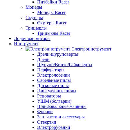
Питбайки Racer
Мопеды
Мопеды Racer
Скутеры
Скутеры Racer
Трицыклы
Трицыклы Racer
Лодочные моторы
Инструмент
Электроинструмент
Дрели-шуруповерты
Дрели
Шурупо/Винто/Гайковерты
Перфораторы
Электролобзики
Сабельные пилы
Дисковые пилы
Циркулярные пилы
Реноваторы
УШМ (болгарки)
Шлифовальные машины
Фонари
Зап. части и аксессуары
Отвертки
Электрорубанки