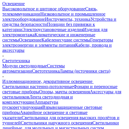
Освещение
Высоковольтное и щитовое оборудование
Связь,
телекоммуникации
Низковольтное и промышленное
электрооборудование
Инструменты, техника
Устройства и
средства безопасности
Позиции без привязки к
категории
Электроустановочные изделия
Изделия для
электромонтажа
Климатические и инженерные
системы
Освещение
Кабеленесущие системы
Генераторы
электроэнергии и элементы питания
Кабели, провода и
аксессуары
-
Светотехника
Модули светодиодные
Системы
автоматизации
Светотехника
Лампы (источники света)
-
Иллюминационное, декоративное освещение
Светильники настенно-потолочные
Фонари и переносные
световые приборы
Опоры, мачты освещения
Аксессуары для
светильников
Лента светодиодная и
комплектующие
Аппаратура
пускорегулирующая
Взрывозащищенные световые
приборы
Аварийное освещение и световые
указатели
Светильники для освещения высоких пролётов и
туннелей
Светильники наружного освещения
Светильники
линейные, для модульных и магистральных систем