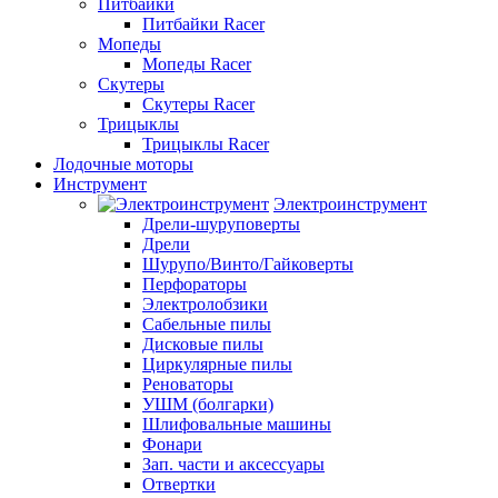
Питбайки
Питбайки Racer
Мопеды
Мопеды Racer
Скутеры
Скутеры Racer
Трицыклы
Трицыклы Racer
Лодочные моторы
Инструмент
Электроинструмент
Дрели-шуруповерты
Дрели
Шурупо/Винто/Гайковерты
Перфораторы
Электролобзики
Сабельные пилы
Дисковые пилы
Циркулярные пилы
Реноваторы
УШМ (болгарки)
Шлифовальные машины
Фонари
Зап. части и аксессуары
Отвертки