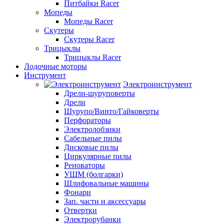
Питбайки Racer
Мопеды
Мопеды Racer
Скутеры
Скутеры Racer
Трицыклы
Трицыклы Racer
Лодочные моторы
Инструмент
Электроинструмент
Дрели-шуруповерты
Дрели
Шурупо/Винто/Гайковерты
Перфораторы
Электролобзики
Сабельные пилы
Дисковые пилы
Циркулярные пилы
Реноваторы
УШМ (болгарки)
Шлифовальные машины
Фонари
Зап. части и аксессуары
Отвертки
Электрорубанки