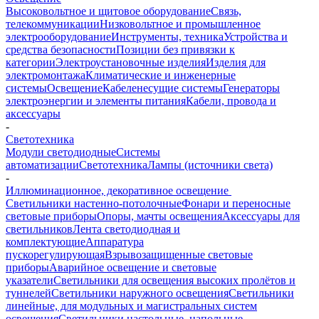
Высоковольтное и щитовое оборудование
Связь,
телекоммуникации
Низковольтное и промышленное
электрооборудование
Инструменты, техника
Устройства и
средства безопасности
Позиции без привязки к
категории
Электроустановочные изделия
Изделия для
электромонтажа
Климатические и инженерные
системы
Освещение
Кабеленесущие системы
Генераторы
электроэнергии и элементы питания
Кабели, провода и
аксессуары
-
Светотехника
Модули светодиодные
Системы
автоматизации
Светотехника
Лампы (источники света)
-
Иллюминационное, декоративное освещение
Светильники настенно-потолочные
Фонари и переносные
световые приборы
Опоры, мачты освещения
Аксессуары для
светильников
Лента светодиодная и
комплектующие
Аппаратура
пускорегулирующая
Взрывозащищенные световые
приборы
Аварийное освещение и световые
указатели
Светильники для освещения высоких пролётов и
туннелей
Светильники наружного освещения
Светильники
линейные, для модульных и магистральных систем
освещения
Светильники настольные, напольные,