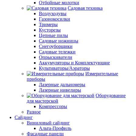
Отбойные молотки
Садовая техника
Воздуходувы
Газонокосилки
Тримеры
Кусторезы
Цепные пилы
Садовые ножницы
Снегоуборщики
Садовые тележки
Опрыскиватели
Аккумуляторы и Комплектующие
Культиваторы/Аэраторы
Измерительные
приборы
Лазерные дальномеры
Лазерные нивелиры
Оборудование
для мастерской
Компрессоры
Разное
Сайдинг
Виниловый сайдинг
Альта-Профиль
Фасадные панели