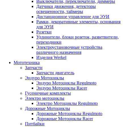
Выключатели, переключатели, диммеры
Датчики движения, детекторы
освещенности, таймеры
Дистанционное управление для ЭУИ
Рамки, декоративные элементы, основания
для ЭУИ
Розетки
Удлинители, блоки розеток, разветвители,
переходники
Электроустановочные устройства
различного назначения
Изделия Werkel
Мототехника
Запчасти
Запчасти двигатель
Эндуро Мотоциклы
Эндуро Мотоциклы Regulmoto
Эндуро Мотоциклы Racer
Гусеничные комплекты
Электро мотоциклы
Электро Мотоциклы Regulmoto
Дорожные Мотоциклы
Дорожные Мотоциклы Regulmoto
Дорожные Мотоциклы Racer
Питбайки