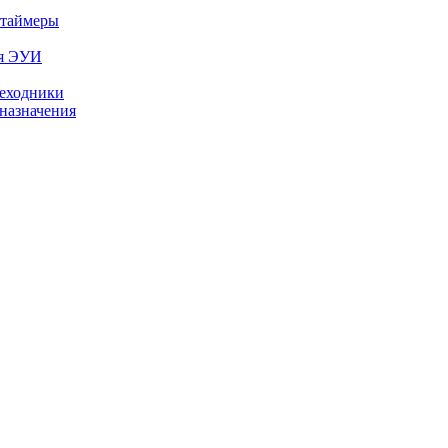
 таймеры
ля ЭУИ
реходники
назначения