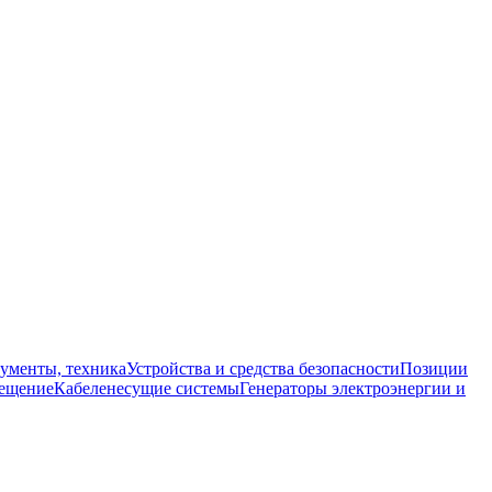
ументы, техника
Устройства и средства безопасности
Позиции
ещение
Кабеленесущие системы
Генераторы электроэнергии и