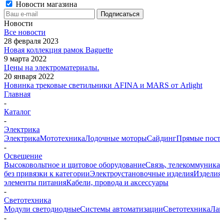
Новости магазина
Новости
Все новости
28 февраля 2023
Новая коллекция рамок Baguette
9 марта 2022
Цены на электроматериалы.
20 января 2022
Новинка трековые светильники AFINA и MARS от Arlight
Главная
-
Каталог
-
Электрика
Электрика
Мототехника
Лодочные моторы
Сайдинг
Прямые пост
-
Освещение
Высоковольтное и щитовое оборудование
Связь, телекоммуник
без привязки к категории
Электроустановочные изделия
Изделия
элементы питания
Кабели, провода и аксессуары
-
Светотехника
Модули светодиодные
Системы автоматизации
Светотехника
Ла
-