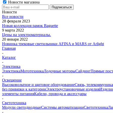
Новости магазина
Новости
Все новости
28 февраля 2023
Новая коллекция рамок Baguette
9 марта 2022
Цены на электроматериалы.
20 января 2022
Новинка трековые светильники AFINA и MARS от Arlight
Главная
-
Каталог
-
Электрика
Электрика
Мототехника
Лодочные моторы
Сайдинг
Прямые пост
-
Освещение
Высоковольтное и щитовое оборудование
Связь, телекоммуник
без привязки к категории
Электроустановочные изделия
Изделия
элементы питания
Кабели, провода и аксессуары
-
Светотехника
Модули светодиодные
Системы автоматизации
Светотехника
Ла
-