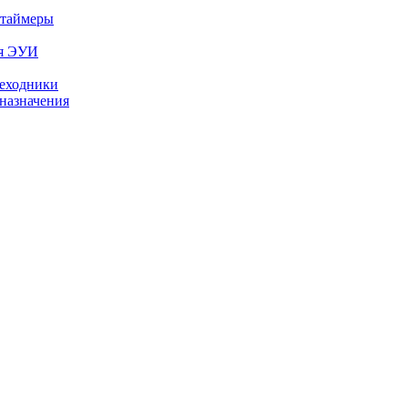
 таймеры
ля ЭУИ
реходники
назначения