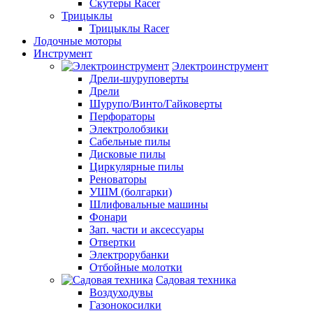
Скутеры Racer
Трицыклы
Трицыклы Racer
Лодочные моторы
Инструмент
Электроинструмент
Дрели-шуруповерты
Дрели
Шурупо/Винто/Гайковерты
Перфораторы
Электролобзики
Сабельные пилы
Дисковые пилы
Циркулярные пилы
Реноваторы
УШМ (болгарки)
Шлифовальные машины
Фонари
Зап. части и аксессуары
Отвертки
Электрорубанки
Отбойные молотки
Садовая техника
Воздуходувы
Газонокосилки