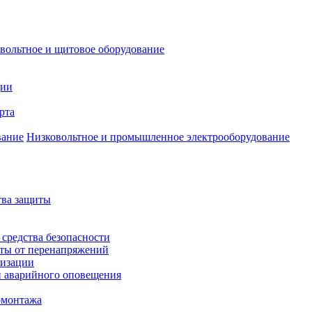
вольтное и щитовое оборудование
ции
рта
Низковольтное и промышленное электрооборудование
тва защиты
 средства безопасности
иты от перенапряжений
лизации
и аварийного оповещения
омонтажа