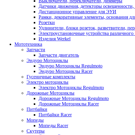
Выключатели, переключатели, диммеры
Датчики движения, детекторы освещенности,
Дистанционное управление для ЭУИ
Рамки, декоративные элементы, основания д
Розетки
Удлинители, блоки розеток, разветвители, пе
Электроустановочные устройства различного 
Изделия Werkel
Мототехника
Запчасти
Запчасти двигатель
Эндуро Мотоциклы
Эндуро Мотоциклы Regulmoto
Эндуро Мотоциклы Racer
Гусеничные комплекты
Электро мотоциклы
Электро Мотоциклы Regulmoto
Дорожные Мотоциклы
Дорожные Мотоциклы Regulmoto
Дорожные Мотоциклы Racer
Питбайки
Питбайки Racer
Мопеды
Мопеды Racer
Скутеры