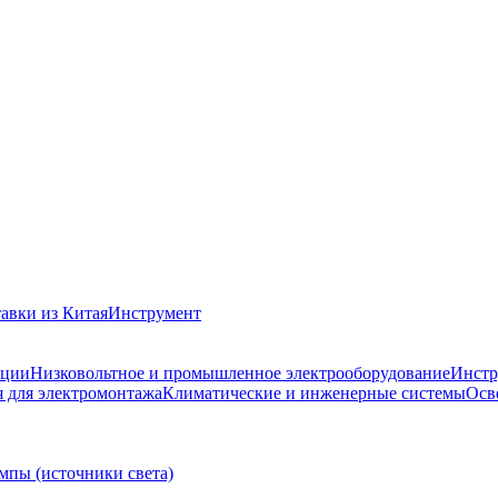
авки из Китая
Инструмент
ации
Низковольтное и промышленное электрооборудование
Инстр
 для электромонтажа
Климатические и инженерные системы
Осв
мпы (источники света)