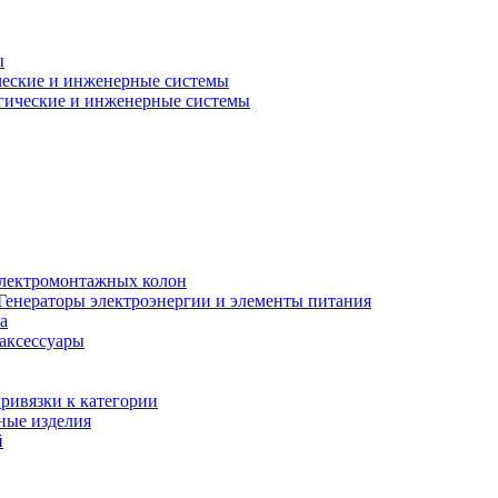
ы
еские и инженерные системы
гические и инженерные системы
электромонтажных колон
Генераторы электроэнергии и элементы питания
а
 аксессуары
ривязки к категории
ные изделия
й