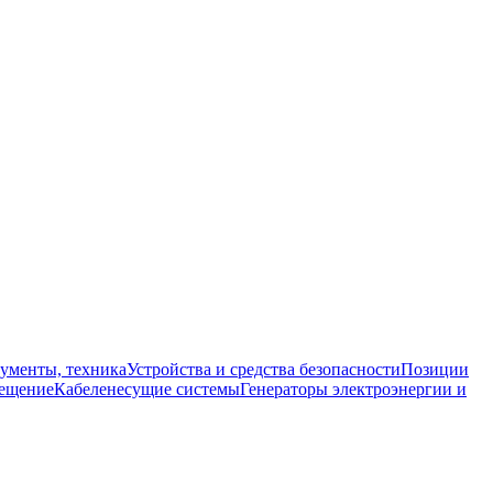
ументы, техника
Устройства и средства безопасности
Позиции
ещение
Кабеленесущие системы
Генераторы электроэнергии и