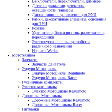
Выключатели, переключатели, диммеры
Датчики движения, детекторы
освещенности, таймеры
Дистанционное управление для ЭУИ
Рамки, декоративные элементы, основания
для ЭУИ
Розетки
Удлинители, блоки розеток, разветвители,
переходники
Электроустановочные устройства
различного назначения
Изделия Werkel
Мототехника
Запчасти
Запчасти двигатель
Эндуро Мотоциклы
Эндуро Мотоциклы Regulmoto
Эндуро Мотоциклы Racer
Гусеничные комплекты
Электро мотоциклы
Электро Мотоциклы Regulmoto
Дорожные Мотоциклы
Дорожные Мотоциклы Regulmoto
Дорожные Мотоциклы Racer
Питбайки