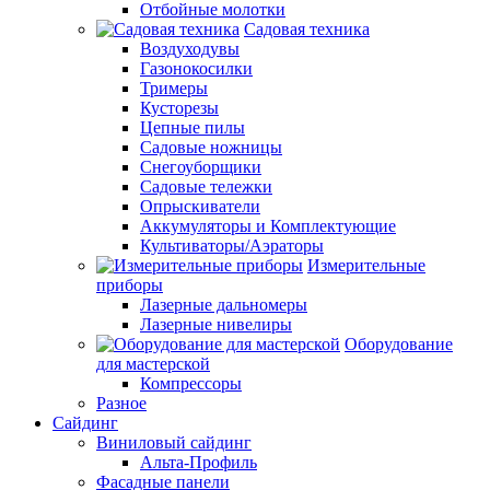
Отбойные молотки
Садовая техника
Воздуходувы
Газонокосилки
Тримеры
Кусторезы
Цепные пилы
Садовые ножницы
Снегоуборщики
Садовые тележки
Опрыскиватели
Аккумуляторы и Комплектующие
Культиваторы/Аэраторы
Измерительные
приборы
Лазерные дальномеры
Лазерные нивелиры
Оборудование
для мастерской
Компрессоры
Разное
Сайдинг
Виниловый сайдинг
Альта-Профиль
Фасадные панели