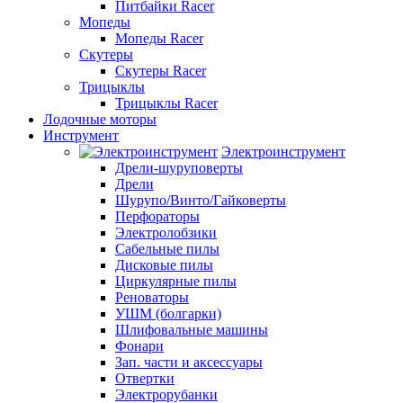
Питбайки Racer
Мопеды
Мопеды Racer
Скутеры
Скутеры Racer
Трицыклы
Трицыклы Racer
Лодочные моторы
Инструмент
Электроинструмент
Дрели-шуруповерты
Дрели
Шурупо/Винто/Гайковерты
Перфораторы
Электролобзики
Сабельные пилы
Дисковые пилы
Циркулярные пилы
Реноваторы
УШМ (болгарки)
Шлифовальные машины
Фонари
Зап. части и аксессуары
Отвертки
Электрорубанки