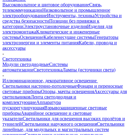
Высоковольтное и щитовое оборудование
Связь,
телекоммуникации
Низковольтное и промышленное
электрооборудование
Инструменты, техника
Устройства и
средства безопасности
Позиции без привязки к
категории
Электроустановочные изделия
Изделия для
электромонтажа
Климатические и инженерные
системы
Освещение
Кабеленесущие системы
Генераторы
электроэнергии и элементы питания
Кабели, провода и
аксессуары
-
Светотехника
Модули светодиодные
Системы
автоматизации
Светотехника
Лампы (источники света)
-
Иллюминационное, декоративное освещение
Светильники настенно-потолочные
Фонари и переносные
световые приборы
Опоры, мачты освещения
Аксессуары для
светильников
Лента светодиодная и
комплектующие
Аппаратура
пускорегулирующая
Взрывозащищенные световые
приборы
Аварийное освещение и световые
указатели
Светильники для освещения высоких пролётов и
туннелей
Светильники наружного освещения
Светильники
линейные, для модульных и магистральных систем
освещения
Светильники настольные, напольные,