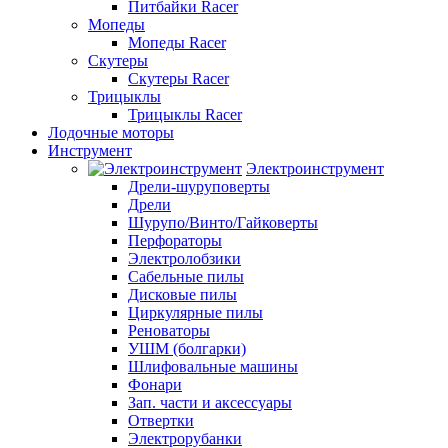
Питбайки Racer
Мопеды
Мопеды Racer
Скутеры
Скутеры Racer
Трицыклы
Трицыклы Racer
Лодочные моторы
Инструмент
Электроинструмент
Дрели-шуруповерты
Дрели
Шурупо/Винто/Гайковерты
Перфораторы
Электролобзики
Сабельные пилы
Дисковые пилы
Циркулярные пилы
Реноваторы
УШМ (болгарки)
Шлифовальные машины
Фонари
Зап. части и аксессуары
Отвертки
Электрорубанки