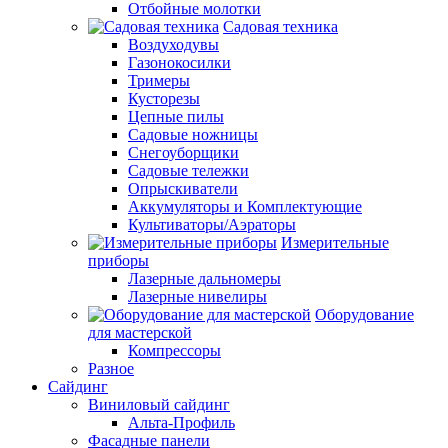
Отбойные молотки
Садовая техника
Воздуходувы
Газонокосилки
Тримеры
Кусторезы
Цепные пилы
Садовые ножницы
Снегоуборщики
Садовые тележки
Опрыскиватели
Аккумуляторы и Комплектующие
Культиваторы/Аэраторы
Измерительные
приборы
Лазерные дальномеры
Лазерные нивелиры
Оборудование
для мастерской
Компрессоры
Разное
Сайдинг
Виниловый сайдинг
Альта-Профиль
Фасадные панели