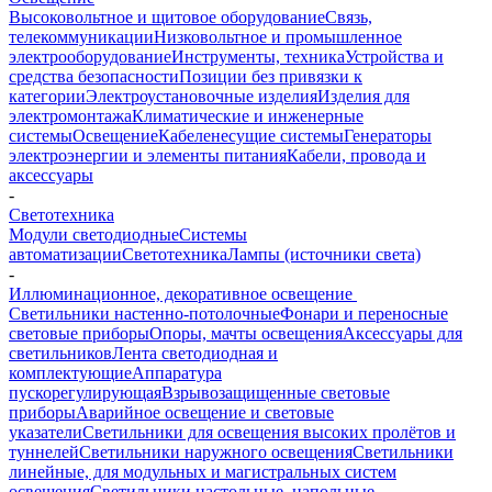
Высоковольтное и щитовое оборудование
Связь,
телекоммуникации
Низковольтное и промышленное
электрооборудование
Инструменты, техника
Устройства и
средства безопасности
Позиции без привязки к
категории
Электроустановочные изделия
Изделия для
электромонтажа
Климатические и инженерные
системы
Освещение
Кабеленесущие системы
Генераторы
электроэнергии и элементы питания
Кабели, провода и
аксессуары
-
Светотехника
Модули светодиодные
Системы
автоматизации
Светотехника
Лампы (источники света)
-
Иллюминационное, декоративное освещение
Светильники настенно-потолочные
Фонари и переносные
световые приборы
Опоры, мачты освещения
Аксессуары для
светильников
Лента светодиодная и
комплектующие
Аппаратура
пускорегулирующая
Взрывозащищенные световые
приборы
Аварийное освещение и световые
указатели
Светильники для освещения высоких пролётов и
туннелей
Светильники наружного освещения
Светильники
линейные, для модульных и магистральных систем
освещения
Светильники настольные, напольные,