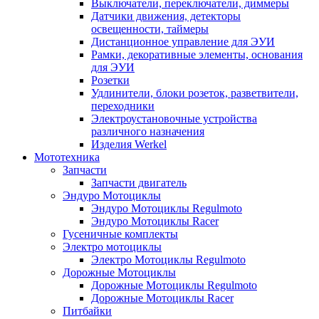
Выключатели, переключатели, диммеры
Датчики движения, детекторы
освещенности, таймеры
Дистанционное управление для ЭУИ
Рамки, декоративные элементы, основания
для ЭУИ
Розетки
Удлинители, блоки розеток, разветвители,
переходники
Электроустановочные устройства
различного назначения
Изделия Werkel
Мототехника
Запчасти
Запчасти двигатель
Эндуро Мотоциклы
Эндуро Мотоциклы Regulmoto
Эндуро Мотоциклы Racer
Гусеничные комплекты
Электро мотоциклы
Электро Мотоциклы Regulmoto
Дорожные Мотоциклы
Дорожные Мотоциклы Regulmoto
Дорожные Мотоциклы Racer
Питбайки