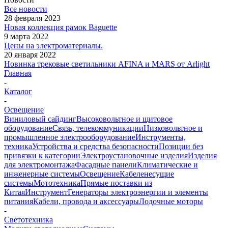
Все новости
28 февраля 2023
Новая коллекция рамок Baguette
9 марта 2022
Цены на электроматериалы.
20 января 2022
Новинка трековые светильники AFINA и MARS от Arlight
Главная
-
Каталог
-
Освещение
Виниловый сайдинг
Высоковольтное и щитовое
оборудование
Связь, телекоммуникации
Низковольтное и
промышленное электрооборудование
Инструменты,
техника
Устройства и средства безопасности
Позиции без
привязки к категории
Электроустановочные изделия
Изделия
для электромонтажа
Фасадные панели
Климатические и
инженерные системы
Освещение
Кабеленесущие
системы
Мототехника
Прямые поставки из
Китая
Инструмент
Генераторы электроэнергии и элементы
питания
Кабели, провода и аксессуары
Лодочные моторы
-
Светотехника