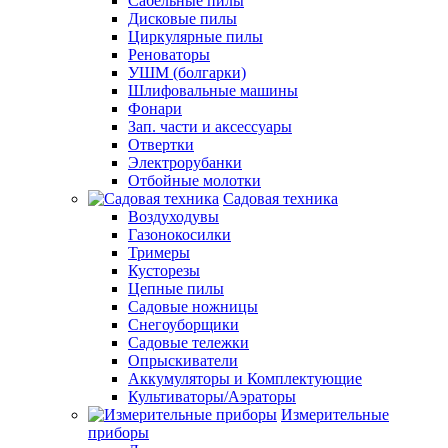
Сабельные пилы
Дисковые пилы
Циркулярные пилы
Реноваторы
УШМ (болгарки)
Шлифовальные машины
Фонари
Зап. части и аксессуары
Отвертки
Электрорубанки
Отбойные молотки
Садовая техника
Воздуходувы
Газонокосилки
Тримеры
Кусторезы
Цепные пилы
Садовые ножницы
Снегоуборщики
Садовые тележки
Опрыскиватели
Аккумуляторы и Комплектующие
Культиваторы/Аэраторы
Измерительные
приборы