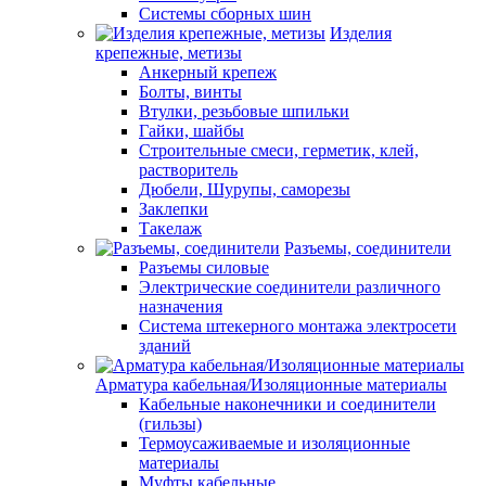
Системы сборных шин
Изделия
крепежные, метизы
Анкерный крепеж
Болты, винты
Втулки, резьбовые шпильки
Гайки, шайбы
Строительные смеси, герметик, клей,
растворитель
Дюбели, Шурупы, саморезы
Заклепки
Такелаж
Разъемы, соединители
Разъемы силовые
Электрические соединители различного
назначения
Система штекерного монтажа электросети
зданий
Арматура кабельная/Изоляционные материалы
Кабельные наконечники и соединители
(гильзы)
Термоусаживаемые и изоляционные
материалы
Муфты кабельные