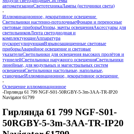
Модули светодиодные
Системы
автоматизации
Светотехника
Лампы (источники света)
-
Иллюминационное, декоративное освещение
Светильники настенно-потолочные
Фонари и переносные
световые приборы
Опоры, мачты освещения
Аксессуары для
светильников
Лента светодиодная и
комплектующие
Аппаратура
пускорегулирующая
Взрывозащищенные световые
приборы
Аварийное освещение и световые
указатели
Светильники для освещения высоких пролётов и
туннелей
Светильники наружного освещения
Светильники
линейные, для модульных и магистральных систем
освещения
Светильники настольные, напольные,
станочные
Иллюминационное, декоративное освещение
-
Освещение иллюминационное
-
Гирлянда 61 799 NGF-S01-50RGBY-5-3m-3AA-TR-IP20
Navigator 61799
Гирлянда 61 799 NGF-S01-
50RGBY-5-3m-3AA-TR-IP20