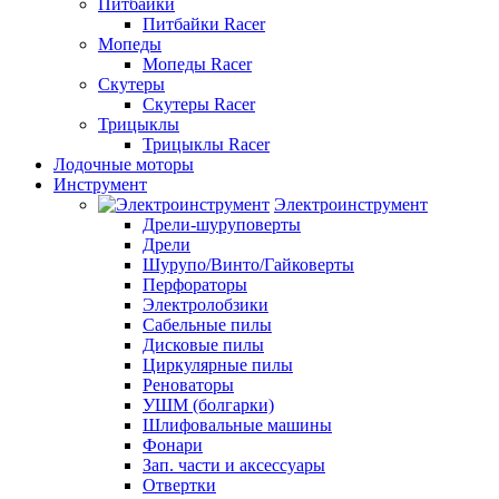
Питбайки
Питбайки Racer
Мопеды
Мопеды Racer
Скутеры
Скутеры Racer
Трицыклы
Трицыклы Racer
Лодочные моторы
Инструмент
Электроинструмент
Дрели-шуруповерты
Дрели
Шурупо/Винто/Гайковерты
Перфораторы
Электролобзики
Сабельные пилы
Дисковые пилы
Циркулярные пилы
Реноваторы
УШМ (болгарки)
Шлифовальные машины
Фонари
Зап. части и аксессуары
Отвертки