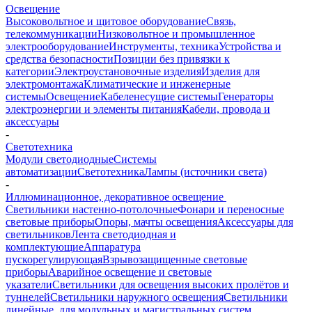
Освещение
Высоковольтное и щитовое оборудование
Связь,
телекоммуникации
Низковольтное и промышленное
электрооборудование
Инструменты, техника
Устройства и
средства безопасности
Позиции без привязки к
категории
Электроустановочные изделия
Изделия для
электромонтажа
Климатические и инженерные
системы
Освещение
Кабеленесущие системы
Генераторы
электроэнергии и элементы питания
Кабели, провода и
аксессуары
-
Светотехника
Модули светодиодные
Системы
автоматизации
Светотехника
Лампы (источники света)
-
Иллюминационное, декоративное освещение
Светильники настенно-потолочные
Фонари и переносные
световые приборы
Опоры, мачты освещения
Аксессуары для
светильников
Лента светодиодная и
комплектующие
Аппаратура
пускорегулирующая
Взрывозащищенные световые
приборы
Аварийное освещение и световые
указатели
Светильники для освещения высоких пролётов и
туннелей
Светильники наружного освещения
Светильники
линейные, для модульных и магистральных систем