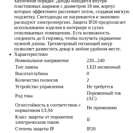
хаотичном порядке. Диоды находятся внутри
пластиковых шариков с диаметром 18 мм, корпус
которых эффективно рассеивает поток, создавая мягкую
подсветку. Светодиоды не нагреваются и экономно
расходуют электроэнергию. Защита IP20 предполагает
использование изделия в интерьере и сухих
отапливаемых помещениях. Есть возможность
соединить до 6 гирлянд, чтобы получить украшение
нужной длины. Трехметровый питающий шнур
позволяет разместить декор в любом удобном месте.
Характеристики
Номинальное напряжение
220...240
Тип лампы
LED несменный
Высота/глубина
0
Количество полюсов
2
Устройство управления
Не требуется
Переменный ток
Род тока
(AC)
Огнестойкость в соответствии с
Не применимо
нормативом UL94
Класс защиты от поражения
II
электрическим током
Степень защиты IP
IP20