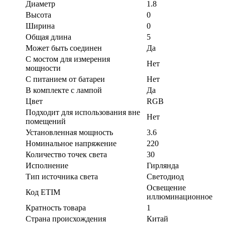
Диаметр
1.8
Высота
0
Ширина
0
Общая длина
5
Может быть соединен
Да
С мостом для измерения
Нет
мощности
С питанием от батареи
Нет
В комплекте с лампой
Да
Цвет
RGB
Подходит для использования вне
Нет
помещений
Установленная мощность
3.6
Номинальное напряжение
220
Количество точек света
30
Исполнение
Гирлянда
Тип источника света
Светодиод
Освещение
Код ETIM
иллюминационное
Кратность товара
1
Страна происхождения
Китай