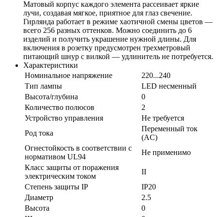
Матовый корпус каждого элемента рассеивает яркие
лучи, создавая мягкое, приятное для глаз свечение.
Гирлянда работает в режиме хаотичной смены цветов —
всего 256 разных оттенков. Можно соединить до 6
изделий и получить украшение нужной длины. Для
включения в розетку предусмотрен трехметровый
питающий шнур с вилкой — удлинитель не потребуется.
Характеристики
Номинальное напряжение
220...240
Тип лампы
LED несменный
Высота/глубина
0
Количество полюсов
2
Устройство управления
Не требуется
Переменный ток
Род тока
(AC)
Огнестойкость в соответствии с
Не применимо
нормативом UL94
Класс защиты от поражения
II
электрическим током
Степень защиты IP
IP20
Диаметр
2.5
Высота
0