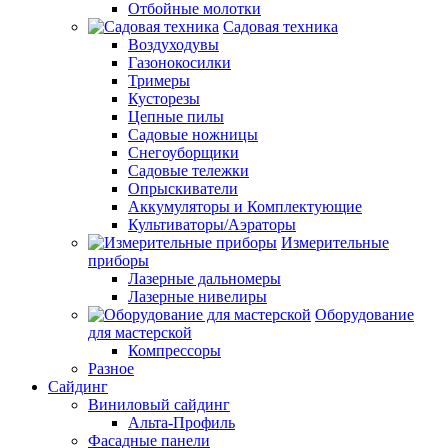
Отбойные молотки
Садовая техника
Воздуходувы
Газонокосилки
Тримеры
Кусторезы
Цепные пилы
Садовые ножницы
Снегоуборщики
Садовые тележки
Опрыскиватели
Аккумуляторы и Комплектующие
Культиваторы/Аэраторы
Измерительные
приборы
Лазерные дальномеры
Лазерные нивелиры
Оборудование
для мастерской
Компрессоры
Разное
Сайдинг
Виниловый сайдинг
Альта-Профиль
Фасадные панели