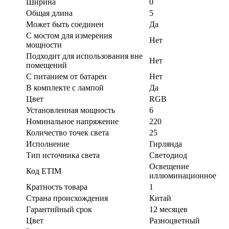
Ширина
0
Общая длина
5
Может быть соединен
Да
С мостом для измерения
Нет
мощности
Подходит для использования вне
Нет
помещений
С питанием от батареи
Нет
В комплекте с лампой
Да
Цвет
RGB
Установленная мощность
6
Номинальное напряжение
220
Количество точек света
25
Исполнение
Гирлянда
Тип источника света
Светодиод
Освещение
Код ETIM
иллюминационное
Кратность товара
1
Страна происхождения
Китай
Гарантийный срок
12 месяцев
Цвет
Разноцветный