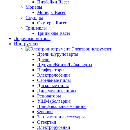
Питбайки Racer
Мопеды
Мопеды Racer
Скутеры
Скутеры Racer
Трицыклы
Трицыклы Racer
Лодочные моторы
Инструмент
Электроинструмент
Дрели-шуруповерты
Дрели
Шурупо/Винто/Гайковерты
Перфораторы
Электролобзики
Сабельные пилы
Дисковые пилы
Циркулярные пилы
Реноваторы
УШМ (болгарки)
Шлифовальные машины
Фонари
Зап. части и аксессуары
Отвертки
Электрорубанки