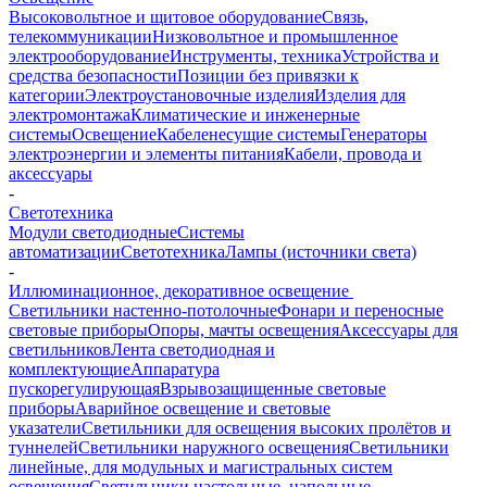
Высоковольтное и щитовое оборудование
Связь,
телекоммуникации
Низковольтное и промышленное
электрооборудование
Инструменты, техника
Устройства и
средства безопасности
Позиции без привязки к
категории
Электроустановочные изделия
Изделия для
электромонтажа
Климатические и инженерные
системы
Освещение
Кабеленесущие системы
Генераторы
электроэнергии и элементы питания
Кабели, провода и
аксессуары
-
Светотехника
Модули светодиодные
Системы
автоматизации
Светотехника
Лампы (источники света)
-
Иллюминационное, декоративное освещение
Светильники настенно-потолочные
Фонари и переносные
световые приборы
Опоры, мачты освещения
Аксессуары для
светильников
Лента светодиодная и
комплектующие
Аппаратура
пускорегулирующая
Взрывозащищенные световые
приборы
Аварийное освещение и световые
указатели
Светильники для освещения высоких пролётов и
туннелей
Светильники наружного освещения
Светильники
линейные, для модульных и магистральных систем
освещения
Светильники настольные, напольные,