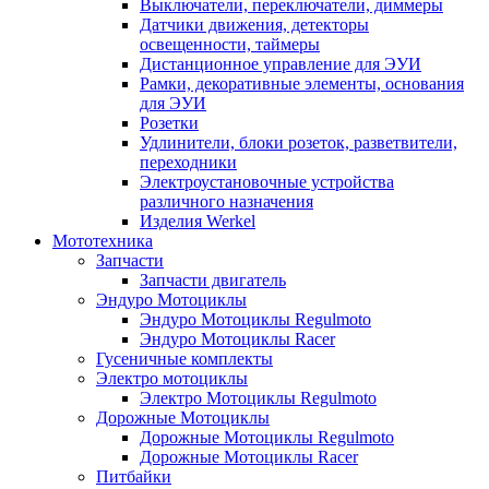
Выключатели, переключатели, диммеры
Датчики движения, детекторы
освещенности, таймеры
Дистанционное управление для ЭУИ
Рамки, декоративные элементы, основания
для ЭУИ
Розетки
Удлинители, блоки розеток, разветвители,
переходники
Электроустановочные устройства
различного назначения
Изделия Werkel
Мототехника
Запчасти
Запчасти двигатель
Эндуро Мотоциклы
Эндуро Мотоциклы Regulmoto
Эндуро Мотоциклы Racer
Гусеничные комплекты
Электро мотоциклы
Электро Мотоциклы Regulmoto
Дорожные Мотоциклы
Дорожные Мотоциклы Regulmoto
Дорожные Мотоциклы Racer
Питбайки