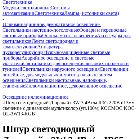
Светотехника
Модули светодиодные
Системы
автоматизации
Светотехника
Лампы (источники света)
-
Иллюминационное, декоративное освещение
Светильники настенно-потолочные
Фонари и переносные
световые приборы
Опоры, мачты освещения
Аксессуары для
светильников
Лента светодиодная и
комплектующие
Аппаратура
пускорегулирующая
Взрывозащищенные световые
приборы
Аварийное освещение и световые
указатели
Светильники для освещения высоких пролётов и
туннелей
Светильники наружного освещения
Светильники
линейные, для модульных и магистральных систем
освещения
Светильники настольные, напольные,
станочные
Иллюминационное, декоративное освещение
-
Освещение иллюминационное
-
Шнур светодиодный Дюралайт 3W 3.4Вт/м IP65 220В d13мм
свечение с динамикой мультиколор (уп.100м) КОСМОС KOC-
DL-3W13-RGB
Шнур светодиодный