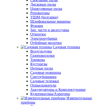
Сабельные пилы
Дисковые пилы
Циркулярные пилы
Реноваторы
УШМ (болгарки)
Шлифовальные машины
Фонари
Зап. части и аксессуары
Отвертки
Электрорубанки
Отбойные молотки
Садовая техника
Воздуходувы
Газонокосилки
Тримеры
Кусторезы
Цепные пилы
Садовые ножницы
Снегоуборщики
Садовые тележки
Опрыскиватели
Аккумуляторы и Комплектующие
Культиваторы/Аэраторы
Измерительные
приборы