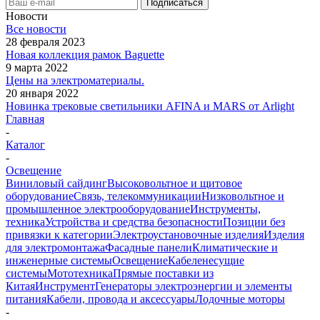
Новости
Все новости
28 февраля 2023
Новая коллекция рамок Baguette
9 марта 2022
Цены на электроматериалы.
20 января 2022
Новинка трековые светильники AFINA и MARS от Arlight
Главная
-
Каталог
-
Освещение
Виниловый сайдинг
Высоковольтное и щитовое
оборудование
Связь, телекоммуникации
Низковольтное и
промышленное электрооборудование
Инструменты,
техника
Устройства и средства безопасности
Позиции без
привязки к категории
Электроустановочные изделия
Изделия
для электромонтажа
Фасадные панели
Климатические и
инженерные системы
Освещение
Кабеленесущие
системы
Мототехника
Прямые поставки из
Китая
Инструмент
Генераторы электроэнергии и элементы
питания
Кабели, провода и аксессуары
Лодочные моторы
-