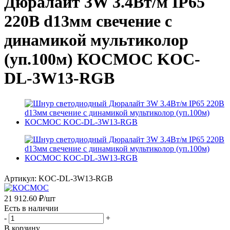
Дюралайт 3W 3.4Вт/м IP65
220В d13мм свечение с
динамикой мультиколор
(уп.100м) КОСМОС KOC-
DL-3W13-RGB
Артикул:
KOC-DL-3W13-RGB
21 912.60
₽
/шт
Есть в наличии
-
+
В корзину