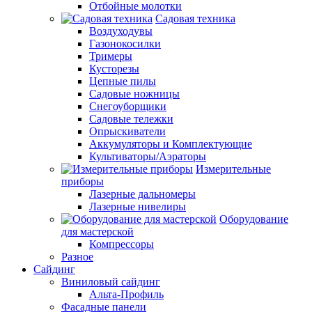
Отбойные молотки
Садовая техника
Воздуходувы
Газонокосилки
Тримеры
Кусторезы
Цепные пилы
Садовые ножницы
Снегоуборщики
Садовые тележки
Опрыскиватели
Аккумуляторы и Комплектующие
Культиваторы/Аэраторы
Измерительные
приборы
Лазерные дальномеры
Лазерные нивелиры
Оборудование
для мастерской
Компрессоры
Разное
Сайдинг
Виниловый сайдинг
Альта-Профиль
Фасадные панели