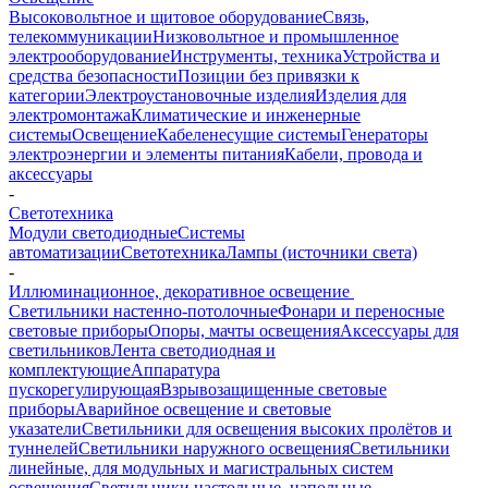
Высоковольтное и щитовое оборудование
Связь,
телекоммуникации
Низковольтное и промышленное
электрооборудование
Инструменты, техника
Устройства и
средства безопасности
Позиции без привязки к
категории
Электроустановочные изделия
Изделия для
электромонтажа
Климатические и инженерные
системы
Освещение
Кабеленесущие системы
Генераторы
электроэнергии и элементы питания
Кабели, провода и
аксессуары
-
Светотехника
Модули светодиодные
Системы
автоматизации
Светотехника
Лампы (источники света)
-
Иллюминационное, декоративное освещение
Светильники настенно-потолочные
Фонари и переносные
световые приборы
Опоры, мачты освещения
Аксессуары для
светильников
Лента светодиодная и
комплектующие
Аппаратура
пускорегулирующая
Взрывозащищенные световые
приборы
Аварийное освещение и световые
указатели
Светильники для освещения высоких пролётов и
туннелей
Светильники наружного освещения
Светильники
линейные, для модульных и магистральных систем
освещения
Светильники настольные, напольные,