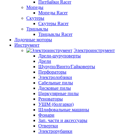
Питбайки Racer
Мопеды
Мопеды Racer
Скутеры
Скутеры Racer
Трицыклы
Трицыклы Racer
Лодочные моторы
Инструмент
Электроинструмент
Дрели-шуруповерты
Дрели
Шурупо/Винто/Гайковерты
Перфораторы
Электролобзики
Сабельные пилы
Дисковые пилы
Циркулярные пилы
Реноваторы
УШМ (болгарки)
Шлифовальные машины
Фонари
Зап. части и аксессуары
Отвертки
Электрорубанки