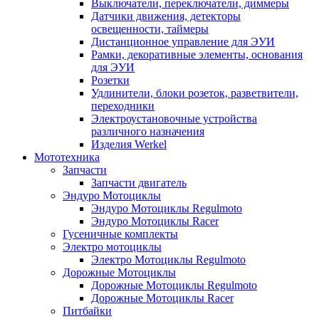
Выключатели, переключатели, диммеры
Датчики движения, детекторы
освещенности, таймеры
Дистанционное управление для ЭУИ
Рамки, декоративные элементы, основания
для ЭУИ
Розетки
Удлинители, блоки розеток, разветвители,
переходники
Электроустановочные устройства
различного назначения
Изделия Werkel
Мототехника
Запчасти
Запчасти двигатель
Эндуро Мотоциклы
Эндуро Мотоциклы Regulmoto
Эндуро Мотоциклы Racer
Гусеничные комплекты
Электро мотоциклы
Электро Мотоциклы Regulmoto
Дорожные Мотоциклы
Дорожные Мотоциклы Regulmoto
Дорожные Мотоциклы Racer
Питбайки