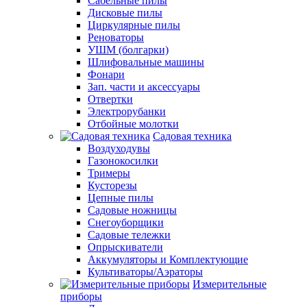
Сабельные пилы
Дисковые пилы
Циркулярные пилы
Реноваторы
УШМ (болгарки)
Шлифовальные машины
Фонари
Зап. части и аксессуары
Отвертки
Электрорубанки
Отбойные молотки
Садовая техника
Воздуходувы
Газонокосилки
Тримеры
Кусторезы
Цепные пилы
Садовые ножницы
Снегоуборщики
Садовые тележки
Опрыскиватели
Аккумуляторы и Комплектующие
Культиваторы/Аэраторы
Измерительные
приборы