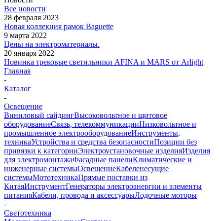
Все новости
28 февраля 2023
Новая коллекция рамок Baguette
9 марта 2022
Цены на электроматериалы.
20 января 2022
Новинка трековые светильники AFINA и MARS от Arlight
Главная
-
Каталог
-
Освещение
Виниловый сайдинг
Высоковольтное и щитовое
оборудование
Связь, телекоммуникации
Низковольтное и
промышленное электрооборудование
Инструменты,
техника
Устройства и средства безопасности
Позиции без
привязки к категории
Электроустановочные изделия
Изделия
для электромонтажа
Фасадные панели
Климатические и
инженерные системы
Освещение
Кабеленесущие
системы
Мототехника
Прямые поставки из
Китая
Инструмент
Генераторы электроэнергии и элементы
питания
Кабели, провода и аксессуары
Лодочные моторы
-
Светотехника