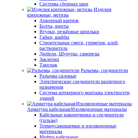
Системы сборных шин
Изделия
крепежные, метизы
Анкерный крепеж
Болты, винты
Втулки, резьбовые шпильки
Гайки, шайбы
Строительные смеси, герметик, клей,
растворитель
Дюбели, Шурупы, саморезы
Заклепки
Такелаж
Разъемы, соединители
Разъемы силовые
Электрические соединители различного
назначения
Система штекерного монтажа электросети
зданий
Арматура кабельная/Изоляционные материалы
Кабельные наконечники и соединители
(гильзы)
Термоусаживаемые и изоляционные
материалы
Муфты кабельные