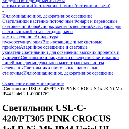
Модули светодиодные
Системы
автоматизации
Светотехника
Лампы (источники света)
-
Иллюминационное, декоративное освещение
Светильники настенно-потолочные
Фонари и переносные
световые приборы
Опоры, мачты освещения
Аксессуары для
светильников
Лента светодиодная и
комплектующие
Аппаратура
пускорегулирующая
Взрывозащищенные световые
приборы
Аварийное освещение и световые
указатели
Светильники для освещения высоких пролётов и
туннелей
Светильники наружного освещения
Светильники
линейные, для модульных и магистральных систем
освещения
Светильники настольные, напольные,
станочные
Иллюминационное, декоративное освещение
-
Освещение иллюминационное
-
Светильник USL-C-420/PT305 PINK CROCUS 1хLR Ni-Mh
IP44 Uniel UL-00001762
Светильник USL-C-
420/PT305 PINK CROCUS