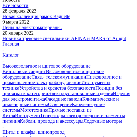
Все новости
28 февраля 2023
Новая коллекция рамок Baguette
9 марта 2022
Цены на электроматериалы.
20 января 2022
Новинка трековые светильники AFINA и MARS от Arlight
Главная
-
Каталог
-
Высоковольтное и щитовое оборудование
Виниловый сайдинг
Высоковольтное и щитовое
оборудование
Связь, телекоммуникации
Низковольтное и
промышленное электрооборудование
Инструменты,
техника
Устройства и средства безопасности
Позиции без
привязки к категории
Электроустановочные изделия
Изделия
для электромонтажа
Фасадные панели
Климатические и
инженерные системы
Освещение
Кабеленесущие
системы
Мототехника
Прямые поставки из
Китая
Инструмент
Генераторы электроэнергии и элементы
питания
Кабели, провода и аксессуары
Лодочные моторы
-
Щиты и шкафы, шинопровод