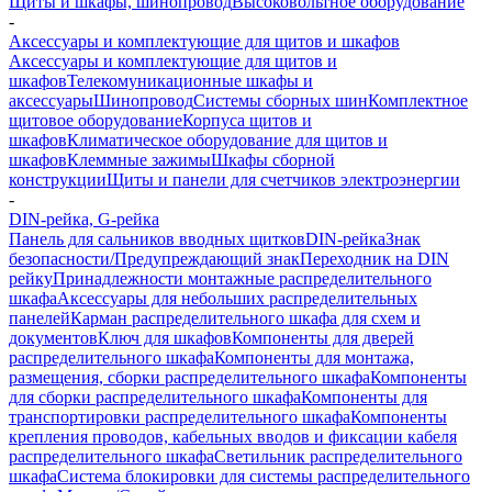
Щиты и шкафы, шинопровод
Высоковольтное оборудование
-
Аксессуары и комплектующие для щитов и шкафов
Аксессуары и комплектующие для щитов и
шкафов
Телекомуникационные шкафы и
аксессуары
Шинопровод
Системы сборных шин
Комплектное
щитовое оборудование
Корпуса щитов и
шкафов
Климатическое оборудование для щитов и
шкафов
Клеммные зажимы
Шкафы сборной
конструкции
Щиты и панели для счетчиков электроэнергии
-
DIN-рейка, G-рейка
Панель для сальников вводных щитков
DIN-рейка
Знак
безопасности/Предупреждающий знак
Переходник на DIN
рейку
Принадлежности монтажные распределительного
шкафа
Аксессуары для небольших распределительных
панелей
Карман распределительного шкафа для схем и
документов
Ключ для шкафов
Компоненты для дверей
распределительного шкафа
Компоненты для монтажа,
размещения, сборки распределительного шкафа
Компоненты
для сборки распределительного шкафа
Компоненты для
транспортировки распределительного шкафа
Компоненты
крепления проводов, кабельных вводов и фиксации кабеля
распределительного шкафа
Светильник распределительного
шкафа
Система блокировки для системы распределительного