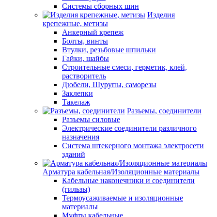
Системы сборных шин
Изделия
крепежные, метизы
Анкерный крепеж
Болты, винты
Втулки, резьбовые шпильки
Гайки, шайбы
Строительные смеси, герметик, клей,
растворитель
Дюбели, Шурупы, саморезы
Заклепки
Такелаж
Разъемы, соединители
Разъемы силовые
Электрические соединители различного
назначения
Система штекерного монтажа электросети
зданий
Арматура кабельная/Изоляционные материалы
Кабельные наконечники и соединители
(гильзы)
Термоусаживаемые и изоляционные
материалы
Муфты кабельные