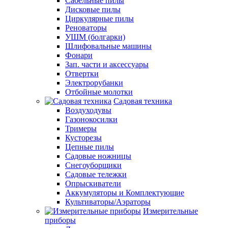
Сабельные пилы
Дисковые пилы
Циркулярные пилы
Реноваторы
УШМ (болгарки)
Шлифовальные машины
Фонари
Зап. части и аксессуары
Отвертки
Электрорубанки
Отбойные молотки
Садовая техника
Воздуходувы
Газонокосилки
Тримеры
Кусторезы
Цепные пилы
Садовые ножницы
Снегоуборщики
Садовые тележки
Опрыскиватели
Аккумуляторы и Комплектующие
Культиваторы/Аэраторы
Измерительные
приборы