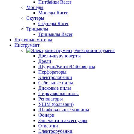
Питбайки Racer
Мопеды
Мопеды Racer
Скутеры
Скутеры Racer
Трицыклы
Трицыклы Racer
Лодочные моторы
Инструмент
Электроинструмент
Дрели-шуруповерты
Дрели
Шурупо/Винто/Гайковерты
Перфораторы
Электролобзики
Сабельные пилы
Дисковые пилы
Циркулярные пилы
Реноваторы
УШМ (болгарки)
Шлифовальные машины
Фонари
Зап. части и аксессуары
Отвертки
Электрорубанки