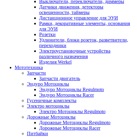
Выключатели, переключатели, диммеры
Датчики движения, детекторы
освещенности, таймеры
Дистанционное управление для ЭУИ
Рамки, декоративные элементы, основания
для ЭУИ
Розетки
Удлинители, блоки розеток, разветвители,
переходники
Электроустановочные устройства
различного назначения
Изделия Werkel
Мототехника
Запчасти
Запчасти двигатель
Эндуро Мотоциклы
Эндуро Мотоциклы Regulmoto
Эндуро Мотоциклы Racer
Гусеничные комплекты
Электро мотоциклы
Электро Мотоциклы Regulmoto
Дорожные Мотоциклы
Дорожные Мотоциклы Regulmoto
Дорожные Мотоциклы Racer
Питбайки