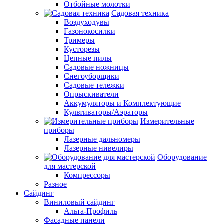
Отбойные молотки
Садовая техника
Воздуходувы
Газонокосилки
Тримеры
Кусторезы
Цепные пилы
Садовые ножницы
Снегоуборщики
Садовые тележки
Опрыскиватели
Аккумуляторы и Комплектующие
Культиваторы/Аэраторы
Измерительные
приборы
Лазерные дальномеры
Лазерные нивелиры
Оборудование
для мастерской
Компрессоры
Разное
Сайдинг
Виниловый сайдинг
Альта-Профиль
Фасадные панели