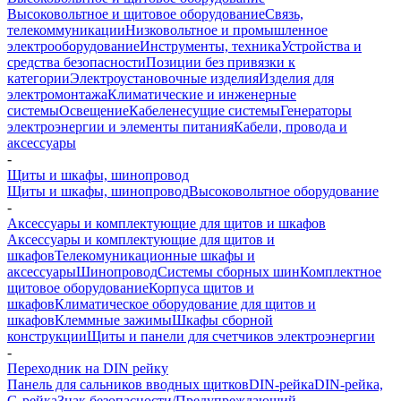
Высоковольтное и щитовое оборудование
Связь,
телекоммуникации
Низковольтное и промышленное
электрооборудование
Инструменты, техника
Устройства и
средства безопасности
Позиции без привязки к
категории
Электроустановочные изделия
Изделия для
электромонтажа
Климатические и инженерные
системы
Освещение
Кабеленесущие системы
Генераторы
электроэнергии и элементы питания
Кабели, провода и
аксессуары
-
Щиты и шкафы, шинопровод
Щиты и шкафы, шинопровод
Высоковольтное оборудование
-
Аксессуары и комплектующие для щитов и шкафов
Аксессуары и комплектующие для щитов и
шкафов
Телекомуникационные шкафы и
аксессуары
Шинопровод
Системы сборных шин
Комплектное
щитовое оборудование
Корпуса щитов и
шкафов
Климатическое оборудование для щитов и
шкафов
Клеммные зажимы
Шкафы сборной
конструкции
Щиты и панели для счетчиков электроэнергии
-
Переходник на DIN рейку
Панель для сальников вводных щитков
DIN-рейка
DIN-рейка,
G-рейка
Знак безопасности/Предупреждающий