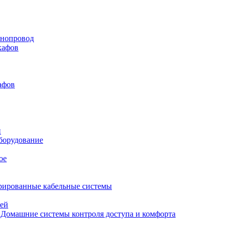
нопровод
кафов
афов
и
борудование
ое
рированные кабельные системы
лей
Домашние системы контроля доступа и комфорта