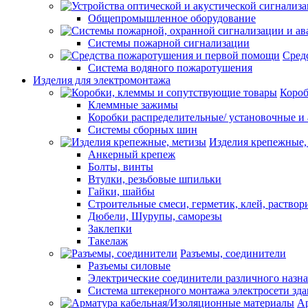
Общепромышленное оборудование
Системы пожарной сигнализации
Сред
Система водяного пожаротушения
Изделия для электромонтажа
Короб
Клеммные зажимы
Коробки распределительные/ установочные и 
Системы сборных шин
Изделия крепежные,
Анкерный крепеж
Болты, винты
Втулки, резьбовые шпильки
Гайки, шайбы
Строительные смеси, герметик, клей, раствор
Дюбели, Шурупы, саморезы
Заклепки
Такелаж
Разъемы, соединители
Разъемы силовые
Электрические соединители различного назн
Система штекерного монтажа электросети зд
Ар