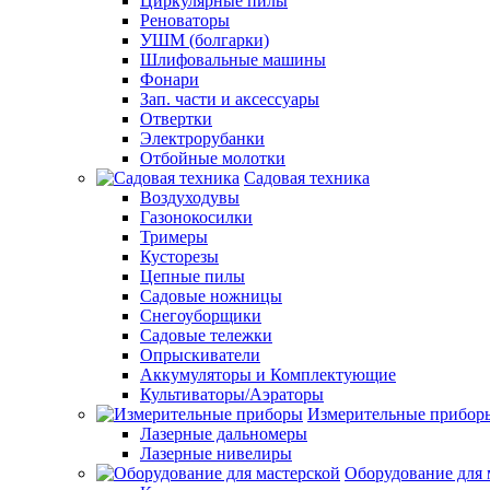
Циркулярные пилы
Реноваторы
УШМ (болгарки)
Шлифовальные машины
Фонари
Зап. части и аксессуары
Отвертки
Электрорубанки
Отбойные молотки
Садовая техника
Воздуходувы
Газонокосилки
Тримеры
Кусторезы
Цепные пилы
Садовые ножницы
Снегоуборщики
Садовые тележки
Опрыскиватели
Аккумуляторы и Комплектующие
Культиваторы/Аэраторы
Измерительные прибор
Лазерные дальномеры
Лазерные нивелиры
Оборудование для 