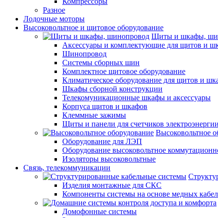
Компрессоры
Разное
Лодочные моторы
Высоковольтное и щитовое оборудование
Щиты и шкафы, ши
Аксессуары и комплектующие для щитов и ш
Шинопровод
Системы сборных шин
Комплектное щитовое оборудование
Климатическое оборудование для щитов и шк
Шкафы сборной конструкции
Телекомуникационные шкафы и аксессуары
Корпуса щитов и шкафов
Клеммные зажимы
Щиты и панели для счетчиков электроэнерги
Высоковольтное о
Оборудование для ЛЭП
Оборудование высоковольтное коммутационн
Изоляторы высоковольтные
Связь, телекоммуникации
Структу
Изделия монтажные для СКС
Компоненты системы на основе медных кабе
Домофонные системы