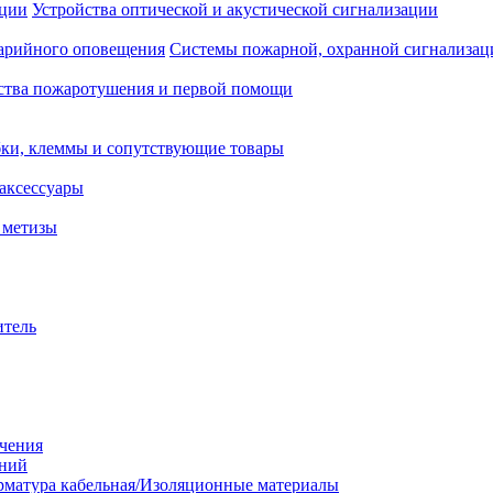
Устройства оптической и акустической сигнализации
Системы пожарной, охранной сигнализац
ства пожаротушения и первой помощи
ки, клеммы и сопутствующие товары
аксессуары
 метизы
итель
ачения
аний
матура кабельная/Изоляционные материалы