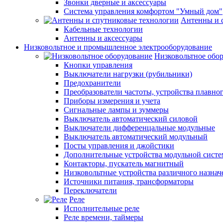
Звонки дверные и аксессуары
Система управления комфортом "Умный дом"
Антенны и 
Кабельные технологии
Антенны и аксессуары
Низковольтное и промышленное электрооборудование
Низковольтное обо
Кнопки управления
Выключатели нагрузки (рубильники)
Предохранители
Преобразователи частоты, устройства плавног
Приборы измерения и учета
Сигнальные лампы и зуммеры
Выключатель автоматический силовой
Выключатели дифференцальные модульные
Выключатель автоматический модульный
Посты управления и джойстики
Дополнительные устройства модульной сист
Контакторы, пускатель магнитный
Низковольтные устройства различного назнач
Источники питания, трансформаторы
Переключатели
Реле
Исполнительные реле
Реле времени, таймеры