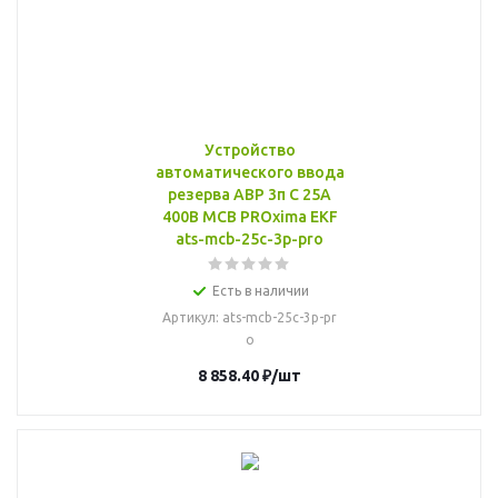
Устройство
автоматического ввода
резерва АВР 3п C 25А
400В MCB PROxima EKF
ats-mcb-25c-3p-pro
Есть в наличии
Артикул
: ats-mcb-25c-3p-pr
o
8 858.40
₽
/шт