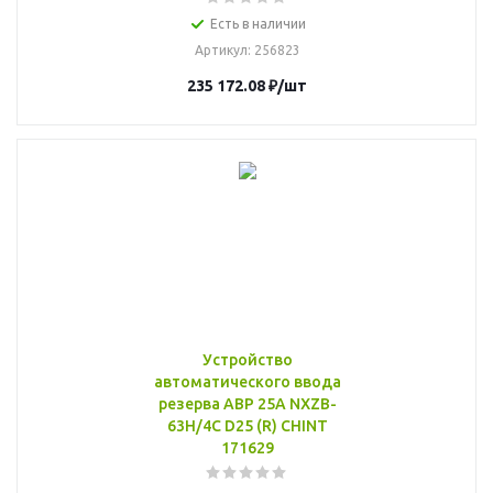
Есть в наличии
Артикул
: 256823
235 172.08
₽
/шт
Устройство
автоматического ввода
резерва АВР 25А NXZB-
63H/4C D25 (R) CHINT
171629