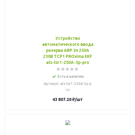
Устройство
автоматического ввода
резерва АВР 3п 250А
230В ТСР1 PROxima EKF
ats-tsr1-250A-3p-pro
Есть в наличии
Артикул
: ats-tsr1-250A-3p-p
ro
43 807.20
₽
/шт