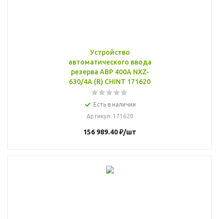
Устройство
автоматического ввода
резерва АВР 400А NXZ-
630/4A (R) CHINT 171620
Есть в наличии
Артикул
: 171620
156 989.40
₽
/шт