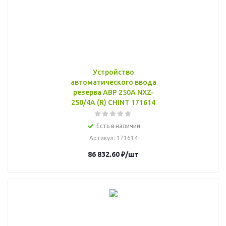
Устройство
автоматического ввода
резерва АВР 250А NXZ-
250/4A (R) CHINT 171614
Есть в наличии
Артикул
: 171614
86 832.60
₽
/шт