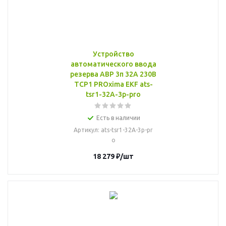
Устройство
автоматического ввода
резерва АВР 3п 32А 230В
ТСР1 PROxima EKF ats-
tsr1-32A-3p-pro
Есть в наличии
Артикул
: ats-tsr1-32A-3p-pr
o
18 279
₽
/шт