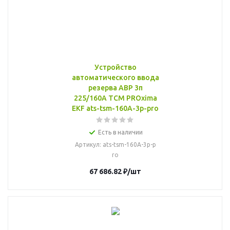
Устройство
автоматического ввода
резерва АВР 3п
225/160А ТСМ PROxima
EKF ats-tsm-160A-3p-pro
Есть в наличии
Артикул
: ats-tsm-160A-3p-p
ro
67 686.82
₽
/шт