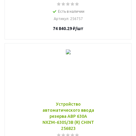
Есть в наличии
Артикул
: 256757
74 840.29
₽
/шт
Устройство
автоматического ввода
резерва АВР 630А
NXZM-630S/3B (R) CHINT
256823