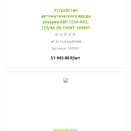
Устройство
автоматического ввода
резерва АВР 125А NXZ-
125/4A (R) CHINT 169991
Есть в наличии
Артикул
: 169991
51 943.80
₽
/шт
Устройство