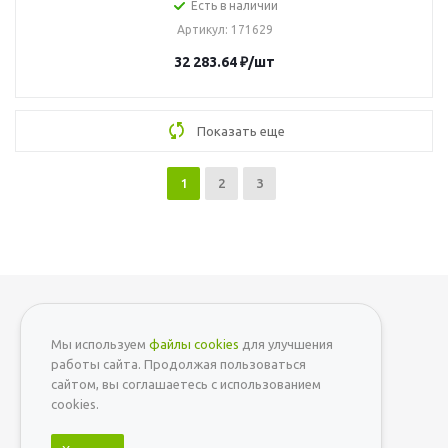
Есть в наличии
Артикул
: 171629
32 283.64
₽
/шт
Показать еще
1
2
3
Мы используем
файлы cookies
для улучшения
+7 (812) 642-59-01
работы сайта. Продолжая пользоваться
сайтом, вы соглашаетесь с использованием
Мы в социальных сетях:
cookies.