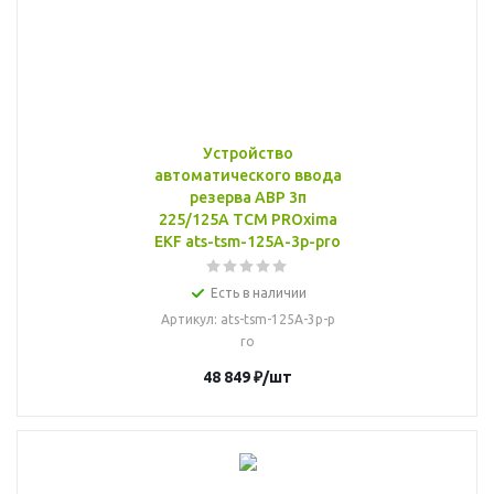
Устройство
автоматического ввода
резерва АВР 3п
225/125А ТСМ PROxima
EKF ats-tsm-125A-3p-pro
Есть в наличии
Артикул
: ats-tsm-125A-3p-p
ro
48 849
₽
/шт