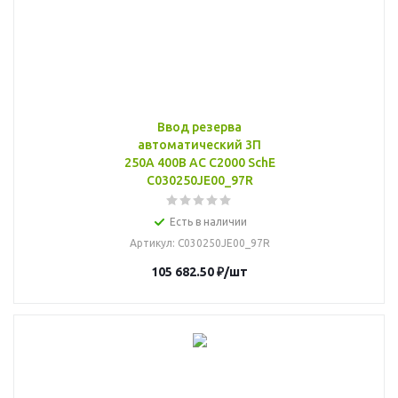
Ввод резерва
автоматический 3П
250А 400В AC C2000 SchE
C030250JE00_97R
Есть в наличии
Артикул
: C030250JE00_97R
105 682.50
₽
/шт