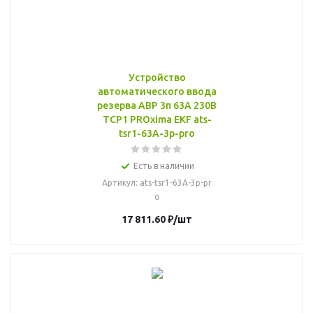
Устройство
автоматического ввода
резерва АВР 3п 63А 230В
ТСР1 PROxima EKF ats-
tsr1-63A-3p-pro
Есть в наличии
Артикул
: ats-tsr1-63A-3p-pr
o
17 811.60
₽
/шт