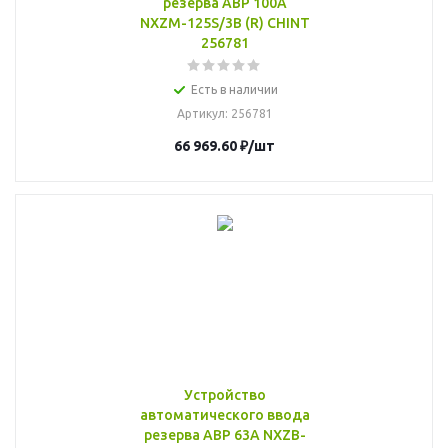
резерва АВР 100А
NXZM-125S/3B (R) CHINT
256781
Есть в наличии
Артикул
: 256781
66 969.60
₽
/шт
Устройство
автоматического ввода
резерва АВР 63А NXZB-