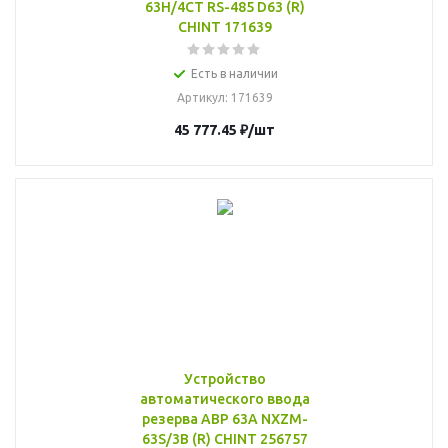
63H/4CT RS-485 D63 (R)
CHINT 171639
Есть в наличии
Артикул
: 171639
45 777.45
₽
/шт
Устройство
автоматического ввода
резерва АВР 63А NXZM-
63S/3B (R) CHINT 256757