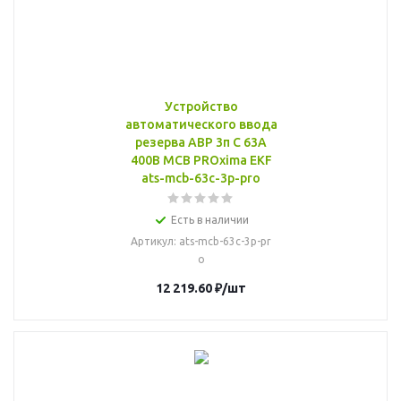
Устройство
автоматического ввода
резерва АВР 3п C 63А
400В MCB PROxima EKF
ats-mcb-63c-3p-pro
Есть в наличии
Артикул
: ats-mcb-63c-3p-pr
o
12 219.60
₽
/шт