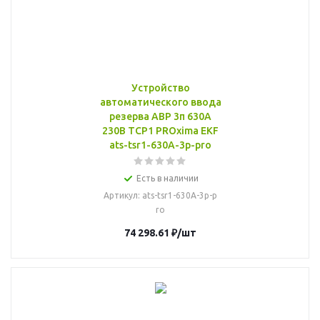
Устройство
автоматического ввода
резерва АВР 3п 630А
230В ТСР1 PROxima EKF
ats-tsr1-630A-3p-pro
Есть в наличии
Артикул
: ats-tsr1-630A-3p-p
ro
74 298.61
₽
/шт