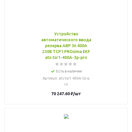
Устройство
автоматического ввода
резерва АВР 3п 400А
230В ТСР1 PROxima EKF
ats-tsr1-400A-3p-pro
Есть в наличии
Артикул
: ats-tsr1-400A-3p-p
ro
70 247.60
₽
/шт