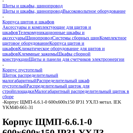
-
Щиты и шкафы, шинопровод
Щиты и шкафы, шинопровод
Высоковольтное оборудование
-
Корпуса щитов и шкафов
Аксессуары и комплектующие для щитов и
шкафов
Телекомуникационные шкафы и
аксессуары
Шинопровод
Системы сборных шин
Комплектное
щитовое оборудование
Корпуса щитов и
шкафов
Климатическое оборудование для щитов и
шкафов
Клеммные зажимы
Шкафы сборной
конструкции
Щиты и панели для счетчиков электроэнергии
-
Корпус пустотелый
Щиток распределительный
малогабаритный
Распределительный шкаф
пустотелый
Распределительный щиток для
стройплощадки
Малогабаритный распределительный щиток в
сборе
-
Корпус ЩМП-6.6.1-0 600х600х150 IP31 УХЛ3 метал. IEK
YKM40-661-31
Корпус ЩМП-6.6.1-0
600х600х150 IP31 УХЛ3