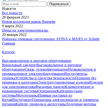
Новости
Все новости
28 февраля 2023
Новая коллекция рамок Baguette
9 марта 2022
Цены на электроматериалы.
20 января 2022
Новинка трековые светильники AFINA и MARS от Arlight
Главная
-
Каталог
-
Высоковольтное и щитовое оборудование
Виниловый сайдинг
Высоковольтное и щитовое
оборудование
Связь, телекоммуникации
Низковольтное и
промышленное электрооборудование
Инструменты,
техника
Устройства и средства безопасности
Позиции без
привязки к категории
Электроустановочные изделия
Изделия
для электромонтажа
Фасадные панели
Климатические и
инженерные системы
Освещение
Кабеленесущие
системы
Мототехника
Прямые поставки из
Китая
Инструмент
Генераторы электроэнергии и элементы
питания
Кабели, провода и аксессуары
Лодочные моторы