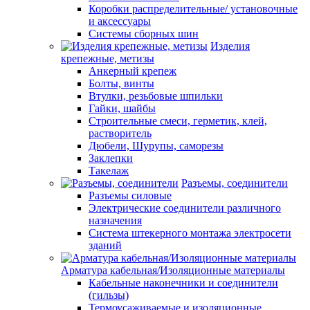
Коробки распределительные/ установочные
и аксессуары
Системы сборных шин
Изделия
крепежные, метизы
Анкерный крепеж
Болты, винты
Втулки, резьбовые шпильки
Гайки, шайбы
Строительные смеси, герметик, клей,
растворитель
Дюбели, Шурупы, саморезы
Заклепки
Такелаж
Разъемы, соединители
Разъемы силовые
Электрические соединители различного
назначения
Система штекерного монтажа электросети
зданий
Арматура кабельная/Изоляционные материалы
Кабельные наконечники и соединители
(гильзы)
Термоусаживаемые и изоляционные