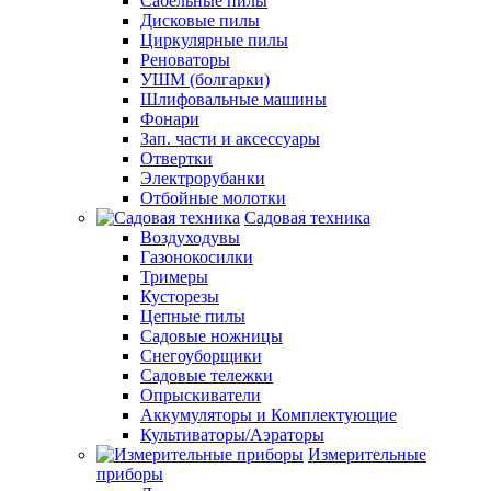
Сабельные пилы
Дисковые пилы
Циркулярные пилы
Реноваторы
УШМ (болгарки)
Шлифовальные машины
Фонари
Зап. части и аксессуары
Отвертки
Электрорубанки
Отбойные молотки
Садовая техника
Воздуходувы
Газонокосилки
Тримеры
Кусторезы
Цепные пилы
Садовые ножницы
Снегоуборщики
Садовые тележки
Опрыскиватели
Аккумуляторы и Комплектующие
Культиваторы/Аэраторы
Измерительные
приборы