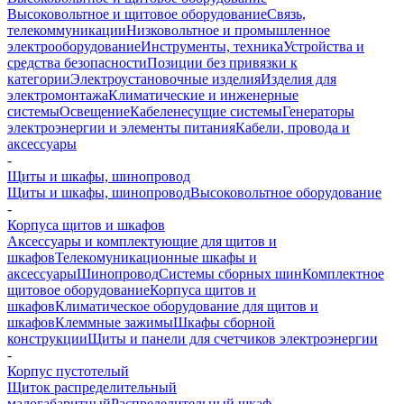
Высоковольтное и щитовое оборудование
Связь,
телекоммуникации
Низковольтное и промышленное
электрооборудование
Инструменты, техника
Устройства и
средства безопасности
Позиции без привязки к
категории
Электроустановочные изделия
Изделия для
электромонтажа
Климатические и инженерные
системы
Освещение
Кабеленесущие системы
Генераторы
электроэнергии и элементы питания
Кабели, провода и
аксессуары
-
Щиты и шкафы, шинопровод
Щиты и шкафы, шинопровод
Высоковольтное оборудование
-
Корпуса щитов и шкафов
Аксессуары и комплектующие для щитов и
шкафов
Телекомуникационные шкафы и
аксессуары
Шинопровод
Системы сборных шин
Комплектное
щитовое оборудование
Корпуса щитов и
шкафов
Климатическое оборудование для щитов и
шкафов
Клеммные зажимы
Шкафы сборной
конструкции
Щиты и панели для счетчиков электроэнергии
-
Корпус пустотелый
Щиток распределительный
малогабаритный
Распределительный шкаф