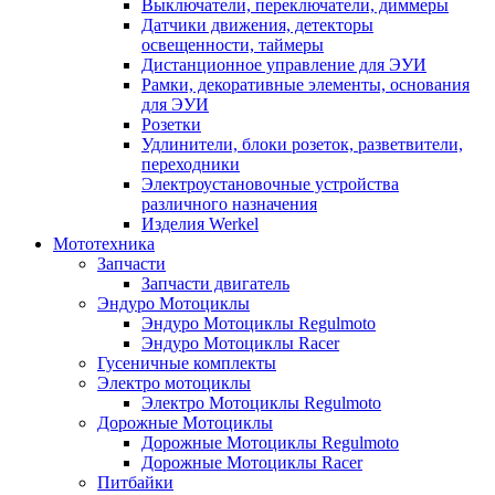
Выключатели, переключатели, диммеры
Датчики движения, детекторы
освещенности, таймеры
Дистанционное управление для ЭУИ
Рамки, декоративные элементы, основания
для ЭУИ
Розетки
Удлинители, блоки розеток, разветвители,
переходники
Электроустановочные устройства
различного назначения
Изделия Werkel
Мототехника
Запчасти
Запчасти двигатель
Эндуро Мотоциклы
Эндуро Мотоциклы Regulmoto
Эндуро Мотоциклы Racer
Гусеничные комплекты
Электро мотоциклы
Электро Мотоциклы Regulmoto
Дорожные Мотоциклы
Дорожные Мотоциклы Regulmoto
Дорожные Мотоциклы Racer
Питбайки