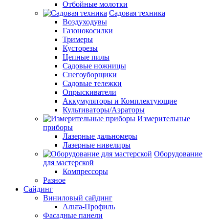
Отбойные молотки
Садовая техника
Воздуходувы
Газонокосилки
Тримеры
Кусторезы
Цепные пилы
Садовые ножницы
Снегоуборщики
Садовые тележки
Опрыскиватели
Аккумуляторы и Комплектующие
Культиваторы/Аэраторы
Измерительные
приборы
Лазерные дальномеры
Лазерные нивелиры
Оборудование
для мастерской
Компрессоры
Разное
Сайдинг
Виниловый сайдинг
Альта-Профиль
Фасадные панели