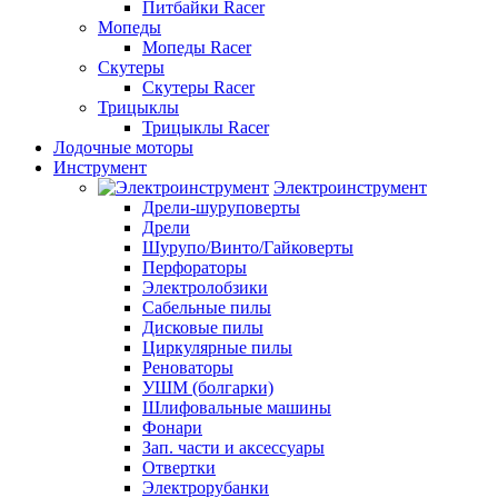
Питбайки Racer
Мопеды
Мопеды Racer
Скутеры
Скутеры Racer
Трицыклы
Трицыклы Racer
Лодочные моторы
Инструмент
Электроинструмент
Дрели-шуруповерты
Дрели
Шурупо/Винто/Гайковерты
Перфораторы
Электролобзики
Сабельные пилы
Дисковые пилы
Циркулярные пилы
Реноваторы
УШМ (болгарки)
Шлифовальные машины
Фонари
Зап. части и аксессуары
Отвертки
Электрорубанки