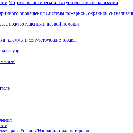
Устройства оптической и акустической сигнализации
Системы пожарной, охранной сигнализац
ства пожаротушения и первой помощи
ки, клеммы и сопутствующие товары
аксессуары
 метизы
итель
ачения
аний
матура кабельная/Изоляционные материалы