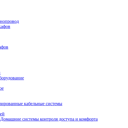
нопровод
кафов
афов
и
борудование
ое
рированные кабельные системы
лей
Домашние системы контроля доступа и комфорта