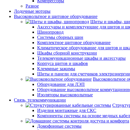
Компрессоры
Разное
Лодочные моторы
Высоковольтное и щитовое оборудование
Щиты и шкафы, ши
Аксессуары и комплектующие для щитов и ш
Шинопровод
Системы сборных шин
Комплектное щитовое оборудование
Климатическое оборудование для щитов и шк
Шкафы сборной конструкции
Телекомуникационные шкафы и аксессуары
Корпуса щитов и шкафов
Клеммные зажимы
Щиты и панели для счетчиков электроэнерги
Высоковольтное о
Оборудование для ЛЭП
Оборудование высоковольтное коммутационн
Изоляторы высоковольтные
Связь, телекоммуникации
Структу
Изделия монтажные для СКС
Компоненты системы на основе медных кабе
Домофонные системы