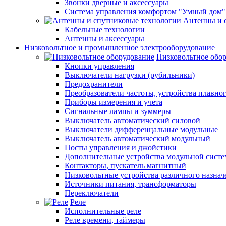
Звонки дверные и аксессуары
Система управления комфортом "Умный дом"
Антенны и 
Кабельные технологии
Антенны и аксессуары
Низковольтное и промышленное электрооборудование
Низковольтное обо
Кнопки управления
Выключатели нагрузки (рубильники)
Предохранители
Преобразователи частоты, устройства плавног
Приборы измерения и учета
Сигнальные лампы и зуммеры
Выключатель автоматический силовой
Выключатели дифференцальные модульные
Выключатель автоматический модульный
Посты управления и джойстики
Дополнительные устройства модульной сист
Контакторы, пускатель магнитный
Низковольтные устройства различного назнач
Источники питания, трансформаторы
Переключатели
Реле
Исполнительные реле
Реле времени, таймеры