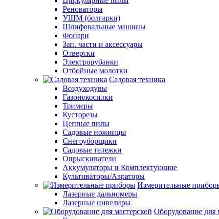
Циркулярные пилы
Реноваторы
УШМ (болгарки)
Шлифовальные машины
Фонари
Зап. части и аксессуары
Отвертки
Электрорубанки
Отбойные молотки
Садовая техника
Воздуходувы
Газонокосилки
Тримеры
Кусторезы
Цепные пилы
Садовые ножницы
Снегоуборщики
Садовые тележки
Опрыскиватели
Аккумуляторы и Комплектующие
Культиваторы/Аэраторы
Измерительные прибор
Лазерные дальномеры
Лазерные нивелиры
Оборудование для 