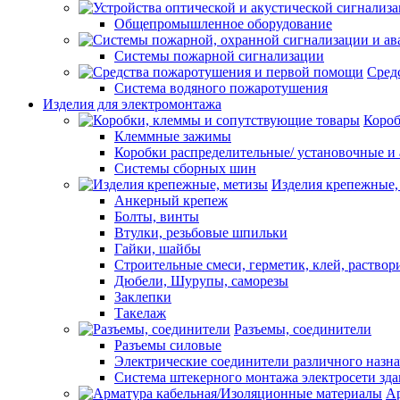
Общепромышленное оборудование
Системы пожарной сигнализации
Сред
Система водяного пожаротушения
Изделия для электромонтажа
Короб
Клеммные зажимы
Коробки распределительные/ установочные и 
Системы сборных шин
Изделия крепежные,
Анкерный крепеж
Болты, винты
Втулки, резьбовые шпильки
Гайки, шайбы
Строительные смеси, герметик, клей, раствор
Дюбели, Шурупы, саморезы
Заклепки
Такелаж
Разъемы, соединители
Разъемы силовые
Электрические соединители различного назн
Система штекерного монтажа электросети зд
Ар