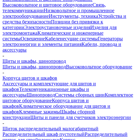
Высоковольтное и щитовое оборудование
Связь,
телекоммуникации
Низковольтное и промышленное
электрооборудование
Инструменты, техника
Устройства и
средства безопасности
Позиции без привязки к
категории
Электроустановочные изделия
Изделия для
электромонтажа
Климатические и инженерные
системы
Освещение
Кабеленесущие системы
Генераторы
электроэнергии и элементы питания
Кабели, провода и
аксессуары
-
Щиты и шкафы, шинопровод
Щиты и шкафы, шинопровод
Высоковольтное оборудование
-
Корпуса щитов и шкафов
Аксессуары и комплектующие для щитов и
шкафов
Телекомуникационные шкафы и
аксессуары
Шинопровод
Системы сборных шин
Комплектное
щитовое оборудование
Корпуса щитов и
шкафов
Климатическое оборудование для щитов и
шкафов
Клеммные зажимы
Шкафы сборной
конструкции
Щиты и панели для счетчиков электроэнергии
-
Щиток распределительный малогабаритный
Распределительный шкаф пустотелый
Распределительный
щиток для стройплощадки
Корпус