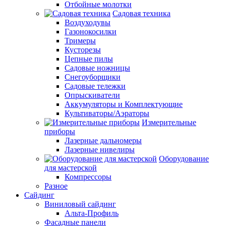
Отбойные молотки
Садовая техника
Воздуходувы
Газонокосилки
Тримеры
Кусторезы
Цепные пилы
Садовые ножницы
Снегоуборщики
Садовые тележки
Опрыскиватели
Аккумуляторы и Комплектующие
Культиваторы/Аэраторы
Измерительные
приборы
Лазерные дальномеры
Лазерные нивелиры
Оборудование
для мастерской
Компрессоры
Разное
Сайдинг
Виниловый сайдинг
Альта-Профиль
Фасадные панели