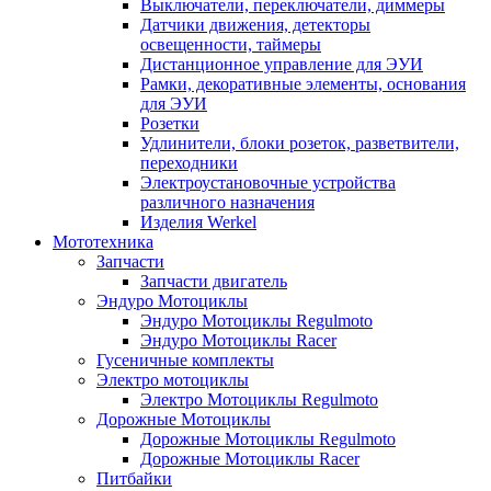
Выключатели, переключатели, диммеры
Датчики движения, детекторы
освещенности, таймеры
Дистанционное управление для ЭУИ
Рамки, декоративные элементы, основания
для ЭУИ
Розетки
Удлинители, блоки розеток, разветвители,
переходники
Электроустановочные устройства
различного назначения
Изделия Werkel
Мототехника
Запчасти
Запчасти двигатель
Эндуро Мотоциклы
Эндуро Мотоциклы Regulmoto
Эндуро Мотоциклы Racer
Гусеничные комплекты
Электро мотоциклы
Электро Мотоциклы Regulmoto
Дорожные Мотоциклы
Дорожные Мотоциклы Regulmoto
Дорожные Мотоциклы Racer
Питбайки