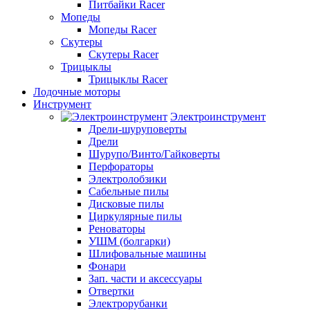
Питбайки Racer
Мопеды
Мопеды Racer
Скутеры
Скутеры Racer
Трицыклы
Трицыклы Racer
Лодочные моторы
Инструмент
Электроинструмент
Дрели-шуруповерты
Дрели
Шурупо/Винто/Гайковерты
Перфораторы
Электролобзики
Сабельные пилы
Дисковые пилы
Циркулярные пилы
Реноваторы
УШМ (болгарки)
Шлифовальные машины
Фонари
Зап. части и аксессуары
Отвертки
Электрорубанки