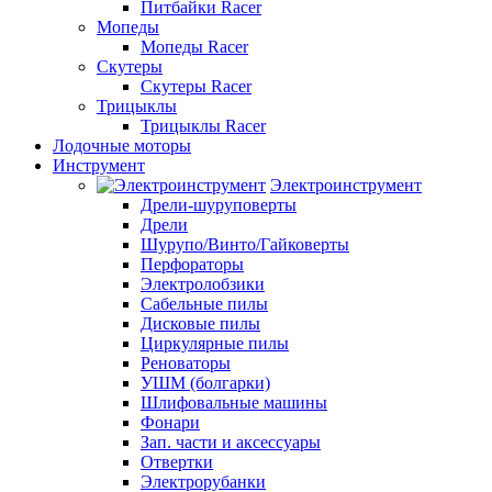
Питбайки Racer
Мопеды
Мопеды Racer
Скутеры
Скутеры Racer
Трицыклы
Трицыклы Racer
Лодочные моторы
Инструмент
Электроинструмент
Дрели-шуруповерты
Дрели
Шурупо/Винто/Гайковерты
Перфораторы
Электролобзики
Сабельные пилы
Дисковые пилы
Циркулярные пилы
Реноваторы
УШМ (болгарки)
Шлифовальные машины
Фонари
Зап. части и аксессуары
Отвертки
Электрорубанки