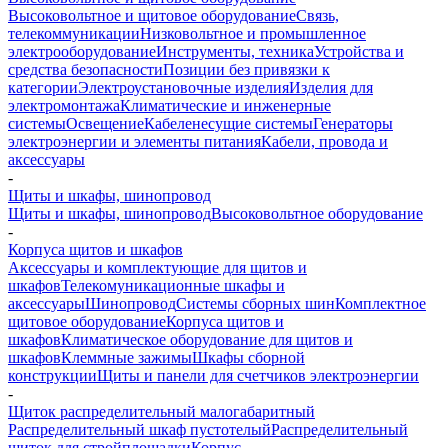
Высоковольтное и щитовое оборудование
Связь,
телекоммуникации
Низковольтное и промышленное
электрооборудование
Инструменты, техника
Устройства и
средства безопасности
Позиции без привязки к
категории
Электроустановочные изделия
Изделия для
электромонтажа
Климатические и инженерные
системы
Освещение
Кабеленесущие системы
Генераторы
электроэнергии и элементы питания
Кабели, провода и
аксессуары
-
Щиты и шкафы, шинопровод
Щиты и шкафы, шинопровод
Высоковольтное оборудование
-
Корпуса щитов и шкафов
Аксессуары и комплектующие для щитов и
шкафов
Телекомуникационные шкафы и
аксессуары
Шинопровод
Системы сборных шин
Комплектное
щитовое оборудование
Корпуса щитов и
шкафов
Климатическое оборудование для щитов и
шкафов
Клеммные зажимы
Шкафы сборной
конструкции
Щиты и панели для счетчиков электроэнергии
-
Щиток распределительный малогабаритный
Распределительный шкаф пустотелый
Распределительный
щиток для стройплощадки
Корпус