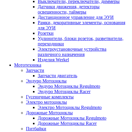
Выключатели, переключатели, диммеры
Датчики движения, детекторы
освещенности, таймеры
Дистанционное управление для ЭУИ
Рамки, декоративные элементы, основания
для ЭУИ
Розетки
Удлинители, блоки розеток, разветвители,
переходники
Электроустановочные устройства
различного назначения
Изделия Werkel
Мототехника
Запчасти
Запчасти двигатель
Эндуро Мотоциклы
Эндуро Мотоциклы Regulmoto
Эндуро Мотоциклы Racer
Гусеничные комплекты
Электро мотоциклы
Электро Мотоциклы Regulmoto
Дорожные Мотоциклы
Дорожные Мотоциклы Regulmoto
Дорожные Мотоциклы Racer
Питбайки