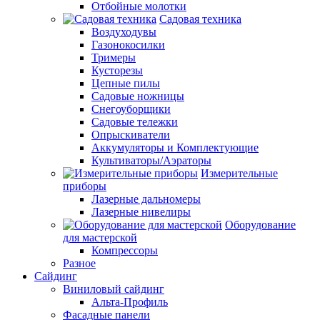
Отбойные молотки
Садовая техника
Воздуходувы
Газонокосилки
Тримеры
Кусторезы
Цепные пилы
Садовые ножницы
Снегоуборщики
Садовые тележки
Опрыскиватели
Аккумуляторы и Комплектующие
Культиваторы/Аэраторы
Измерительные
приборы
Лазерные дальномеры
Лазерные нивелиры
Оборудование
для мастерской
Компрессоры
Разное
Сайдинг
Виниловый сайдинг
Альта-Профиль
Фасадные панели