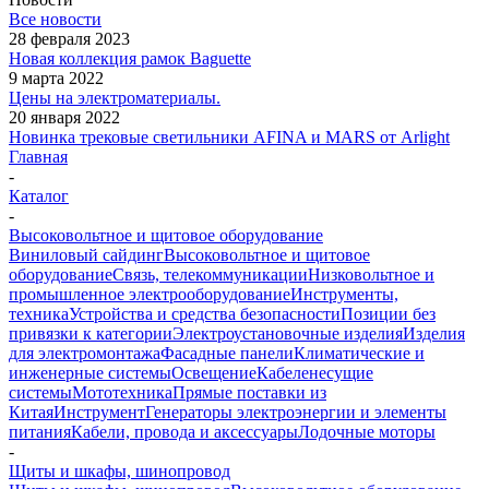
Все новости
28 февраля 2023
Новая коллекция рамок Baguette
9 марта 2022
Цены на электроматериалы.
20 января 2022
Новинка трековые светильники AFINA и MARS от Arlight
Главная
-
Каталог
-
Высоковольтное и щитовое оборудование
Виниловый сайдинг
Высоковольтное и щитовое
оборудование
Связь, телекоммуникации
Низковольтное и
промышленное электрооборудование
Инструменты,
техника
Устройства и средства безопасности
Позиции без
привязки к категории
Электроустановочные изделия
Изделия
для электромонтажа
Фасадные панели
Климатические и
инженерные системы
Освещение
Кабеленесущие
системы
Мототехника
Прямые поставки из
Китая
Инструмент
Генераторы электроэнергии и элементы
питания
Кабели, провода и аксессуары
Лодочные моторы
-
Щиты и шкафы, шинопровод