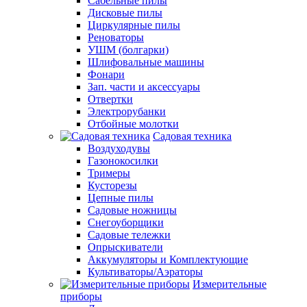
Сабельные пилы
Дисковые пилы
Циркулярные пилы
Реноваторы
УШМ (болгарки)
Шлифовальные машины
Фонари
Зап. части и аксессуары
Отвертки
Электрорубанки
Отбойные молотки
Садовая техника
Воздуходувы
Газонокосилки
Тримеры
Кусторезы
Цепные пилы
Садовые ножницы
Снегоуборщики
Садовые тележки
Опрыскиватели
Аккумуляторы и Комплектующие
Культиваторы/Аэраторы
Измерительные
приборы