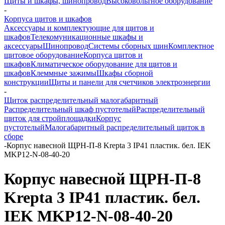
Щиты и шкафы, шинопровод
Высоковольтное оборудование
-
Корпуса щитов и шкафов
Аксессуары и комплектующие для щитов и
шкафов
Телекомуникационные шкафы и
аксессуары
Шинопровод
Системы сборных шин
Комплектное
щитовое оборудование
Корпуса щитов и
шкафов
Климатическое оборудование для щитов и
шкафов
Клеммные зажимы
Шкафы сборной
конструкции
Щиты и панели для счетчиков электроэнергии
-
Щиток распределительный малогабаритный
Распределительный шкаф пустотелый
Распределительный
щиток для стройплощадки
Корпус
пустотелый
Малогабаритный распределительный щиток в
сборе
-
Корпус навесной ЩРН-П-8 Krepta 3 IP41 пластик. бел. IEK
MKP12-N-08-40-20
Корпус навесной ЩРН-П-8
Krepta 3 IP41 пластик. бел.
IEK MKP12-N-08-40-20