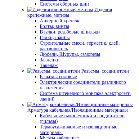
Системы сборных шин
Изделия
крепежные, метизы
Анкерный крепеж
Болты, винты
Втулки, резьбовые шпильки
Гайки, шайбы
Строительные смеси, герметик, клей,
растворитель
Дюбели, Шурупы, саморезы
Заклепки
Такелаж
Разъемы, соединители
Разъемы силовые
Электрические соединители различного
назначения
Система штекерного монтажа электросети
зданий
Арматура кабельная/Изоляционные материалы
Кабельные наконечники и соединители
(гильзы)
Термоусаживаемые и изоляционные
материалы
Муфты кабельные