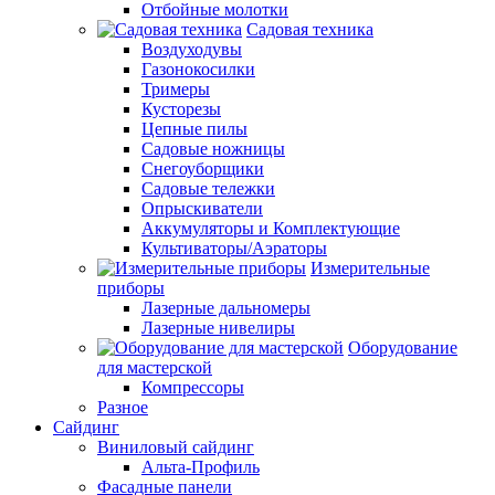
Отбойные молотки
Садовая техника
Воздуходувы
Газонокосилки
Тримеры
Кусторезы
Цепные пилы
Садовые ножницы
Снегоуборщики
Садовые тележки
Опрыскиватели
Аккумуляторы и Комплектующие
Культиваторы/Аэраторы
Измерительные
приборы
Лазерные дальномеры
Лазерные нивелиры
Оборудование
для мастерской
Компрессоры
Разное
Сайдинг
Виниловый сайдинг
Альта-Профиль
Фасадные панели