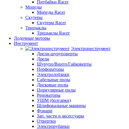
Питбайки Racer
Мопеды
Мопеды Racer
Скутеры
Скутеры Racer
Трицыклы
Трицыклы Racer
Лодочные моторы
Инструмент
Электроинструмент
Дрели-шуруповерты
Дрели
Шурупо/Винто/Гайковерты
Перфораторы
Электролобзики
Сабельные пилы
Дисковые пилы
Циркулярные пилы
Реноваторы
УШМ (болгарки)
Шлифовальные машины
Фонари
Зап. части и аксессуары
Отвертки
Электрорубанки