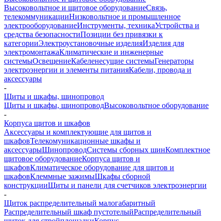
Высоковольтное и щитовое оборудование
Связь,
телекоммуникации
Низковольтное и промышленное
электрооборудование
Инструменты, техника
Устройства и
средства безопасности
Позиции без привязки к
категории
Электроустановочные изделия
Изделия для
электромонтажа
Климатические и инженерные
системы
Освещение
Кабеленесущие системы
Генераторы
электроэнергии и элементы питания
Кабели, провода и
аксессуары
-
Щиты и шкафы, шинопровод
Щиты и шкафы, шинопровод
Высоковольтное оборудование
-
Корпуса щитов и шкафов
Аксессуары и комплектующие для щитов и
шкафов
Телекомуникационные шкафы и
аксессуары
Шинопровод
Системы сборных шин
Комплектное
щитовое оборудование
Корпуса щитов и
шкафов
Климатическое оборудование для щитов и
шкафов
Клеммные зажимы
Шкафы сборной
конструкции
Щиты и панели для счетчиков электроэнергии
-
Щиток распределительный малогабаритный
Распределительный шкаф пустотелый
Распределительный
щиток для стройплощадки
Корпус