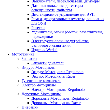
Выключатели, переключатели, диммеры
Датчики движения, детекторы
освещенности, таймеры
Дистанционное управление для ЭУИ
Рамки, декоративные элементы, основания
для ЭУИ
Розетки
Удлинители, блоки розеток, разветвители,
переходники
Электроустановочные устройства
различного назначения
Изделия Werkel
Мототехника
Запчасти
Запчасти двигатель
Эндуро Мотоциклы
Эндуро Мотоциклы Regulmoto
Эндуро Мотоциклы Racer
Гусеничные комплекты
Электро мотоциклы
Электро Мотоциклы Regulmoto
Дорожные Мотоциклы
Дорожные Мотоциклы Regulmoto
Дорожные Мотоциклы Racer
Питбайки