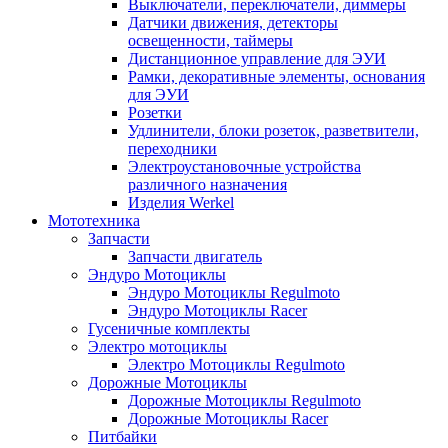
Выключатели, переключатели, диммеры
Датчики движения, детекторы
освещенности, таймеры
Дистанционное управление для ЭУИ
Рамки, декоративные элементы, основания
для ЭУИ
Розетки
Удлинители, блоки розеток, разветвители,
переходники
Электроустановочные устройства
различного назначения
Изделия Werkel
Мототехника
Запчасти
Запчасти двигатель
Эндуро Мотоциклы
Эндуро Мотоциклы Regulmoto
Эндуро Мотоциклы Racer
Гусеничные комплекты
Электро мотоциклы
Электро Мотоциклы Regulmoto
Дорожные Мотоциклы
Дорожные Мотоциклы Regulmoto
Дорожные Мотоциклы Racer
Питбайки