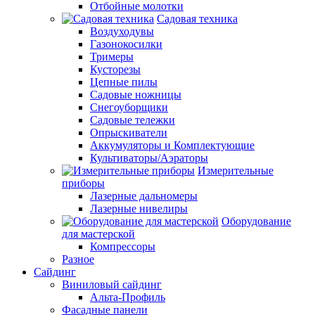
Отбойные молотки
Садовая техника
Воздуходувы
Газонокосилки
Тримеры
Кусторезы
Цепные пилы
Садовые ножницы
Снегоуборщики
Садовые тележки
Опрыскиватели
Аккумуляторы и Комплектующие
Культиваторы/Аэраторы
Измерительные
приборы
Лазерные дальномеры
Лазерные нивелиры
Оборудование
для мастерской
Компрессоры
Разное
Сайдинг
Виниловый сайдинг
Альта-Профиль
Фасадные панели