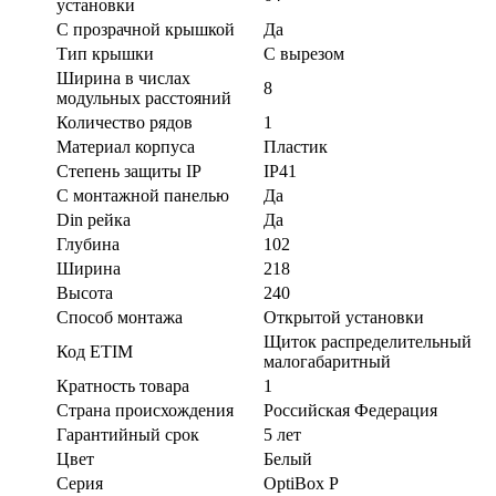
установки
С прозрачной крышкой
Да
Тип крышки
С вырезом
Ширина в числах
8
модульных расстояний
Количество рядов
1
Материал корпуса
Пластик
Степень защиты IP
IP41
С монтажной панелью
Да
Din рейка
Да
Глубина
102
Ширина
218
Высота
240
Способ монтажа
Открытой установки
Щиток распределительный
Код ETIM
малогабаритный
Кратность товара
1
Страна происхождения
Российская Федерация
Гарантийный срок
5 лет
Цвет
Белый
Серия
OptiBox P