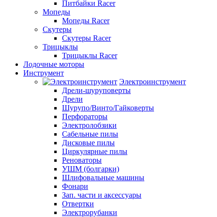
Питбайки Racer
Мопеды
Мопеды Racer
Скутеры
Скутеры Racer
Трицыклы
Трицыклы Racer
Лодочные моторы
Инструмент
Электроинструмент
Дрели-шуруповерты
Дрели
Шурупо/Винто/Гайковерты
Перфораторы
Электролобзики
Сабельные пилы
Дисковые пилы
Циркулярные пилы
Реноваторы
УШМ (болгарки)
Шлифовальные машины
Фонари
Зап. части и аксессуары
Отвертки
Электрорубанки