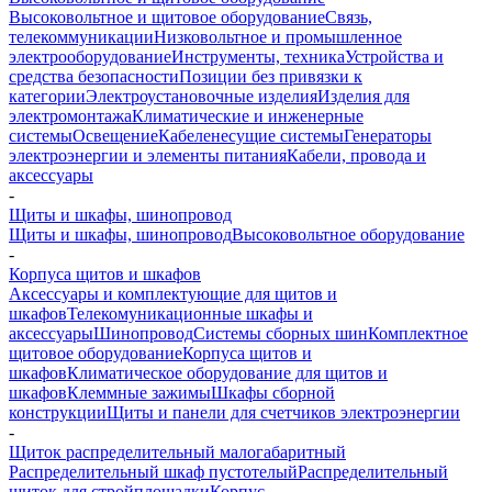
Высоковольтное и щитовое оборудование
Связь,
телекоммуникации
Низковольтное и промышленное
электрооборудование
Инструменты, техника
Устройства и
средства безопасности
Позиции без привязки к
категории
Электроустановочные изделия
Изделия для
электромонтажа
Климатические и инженерные
системы
Освещение
Кабеленесущие системы
Генераторы
электроэнергии и элементы питания
Кабели, провода и
аксессуары
-
Щиты и шкафы, шинопровод
Щиты и шкафы, шинопровод
Высоковольтное оборудование
-
Корпуса щитов и шкафов
Аксессуары и комплектующие для щитов и
шкафов
Телекомуникационные шкафы и
аксессуары
Шинопровод
Системы сборных шин
Комплектное
щитовое оборудование
Корпуса щитов и
шкафов
Климатическое оборудование для щитов и
шкафов
Клеммные зажимы
Шкафы сборной
конструкции
Щиты и панели для счетчиков электроэнергии
-
Щиток распределительный малогабаритный
Распределительный шкаф пустотелый
Распределительный
щиток для стройплощадки
Корпус