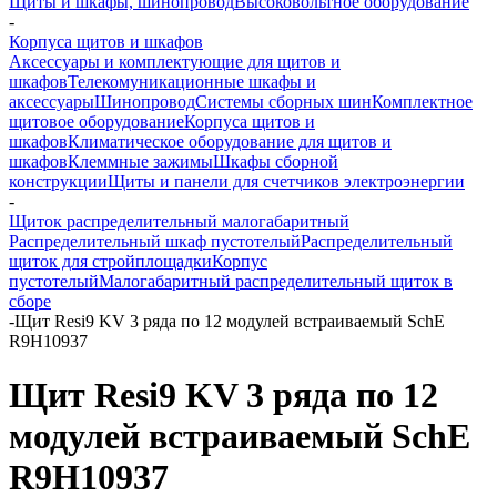
Щиты и шкафы, шинопровод
Высоковольтное оборудование
-
Корпуса щитов и шкафов
Аксессуары и комплектующие для щитов и
шкафов
Телекомуникационные шкафы и
аксессуары
Шинопровод
Системы сборных шин
Комплектное
щитовое оборудование
Корпуса щитов и
шкафов
Климатическое оборудование для щитов и
шкафов
Клеммные зажимы
Шкафы сборной
конструкции
Щиты и панели для счетчиков электроэнергии
-
Щиток распределительный малогабаритный
Распределительный шкаф пустотелый
Распределительный
щиток для стройплощадки
Корпус
пустотелый
Малогабаритный распределительный щиток в
сборе
-
Щит Resi9 KV 3 ряда по 12 модулей встраиваемый SchE
R9H10937
Щит Resi9 KV 3 ряда по 12
модулей встраиваемый SchE
R9H10937