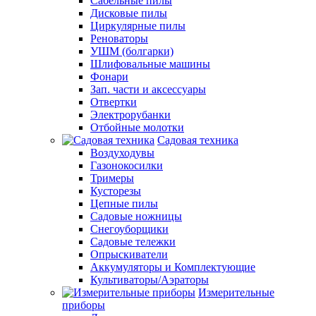
Сабельные пилы
Дисковые пилы
Циркулярные пилы
Реноваторы
УШМ (болгарки)
Шлифовальные машины
Фонари
Зап. части и аксессуары
Отвертки
Электрорубанки
Отбойные молотки
Садовая техника
Воздуходувы
Газонокосилки
Тримеры
Кусторезы
Цепные пилы
Садовые ножницы
Снегоуборщики
Садовые тележки
Опрыскиватели
Аккумуляторы и Комплектующие
Культиваторы/Аэраторы
Измерительные
приборы