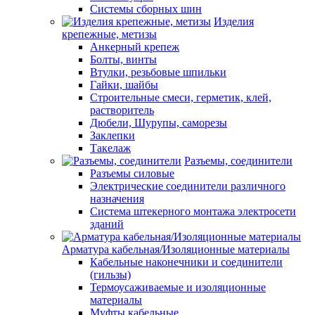
Системы сборных шин
Изделия
крепежные, метизы
Анкерный крепеж
Болты, винты
Втулки, резьбовые шпильки
Гайки, шайбы
Строительные смеси, герметик, клей,
растворитель
Дюбели, Шурупы, саморезы
Заклепки
Такелаж
Разъемы, соединители
Разъемы силовые
Электрические соединители различного
назначения
Система штекерного монтажа электросети
зданий
Арматура кабельная/Изоляционные материалы
Кабельные наконечники и соединители
(гильзы)
Термоусаживаемые и изоляционные
материалы
Муфты кабельные