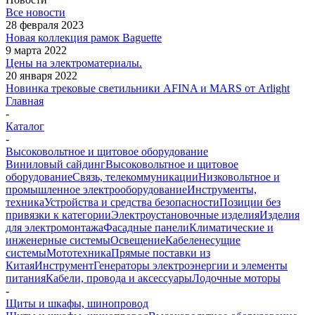
Все новости
28 февраля 2023
Новая коллекция рамок Baguette
9 марта 2022
Цены на электроматериалы.
20 января 2022
Новинка трековые светильники AFINA и MARS от Arlight
Главная
-
Каталог
-
Высоковольтное и щитовое оборудование
Виниловый сайдинг
Высоковольтное и щитовое
оборудование
Связь, телекоммуникации
Низковольтное и
промышленное электрооборудование
Инструменты,
техника
Устройства и средства безопасности
Позиции без
привязки к категории
Электроустановочные изделия
Изделия
для электромонтажа
Фасадные панели
Климатические и
инженерные системы
Освещение
Кабеленесущие
системы
Мототехника
Прямые поставки из
Китая
Инструмент
Генераторы электроэнергии и элементы
питания
Кабели, провода и аксессуары
Лодочные моторы
-
Щиты и шкафы, шинопровод