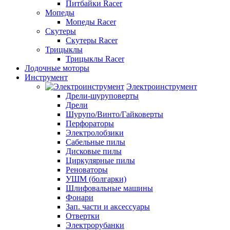
Питбайки Racer
Мопеды
Мопеды Racer
Скутеры
Скутеры Racer
Трицыклы
Трицыклы Racer
Лодочные моторы
Инструмент
Электроинструмент
Дрели-шуруповерты
Дрели
Шурупо/Винто/Гайковерты
Перфораторы
Электролобзики
Сабельные пилы
Дисковые пилы
Циркулярные пилы
Реноваторы
УШМ (болгарки)
Шлифовальные машины
Фонари
Зап. части и аксессуары
Отвертки
Электрорубанки