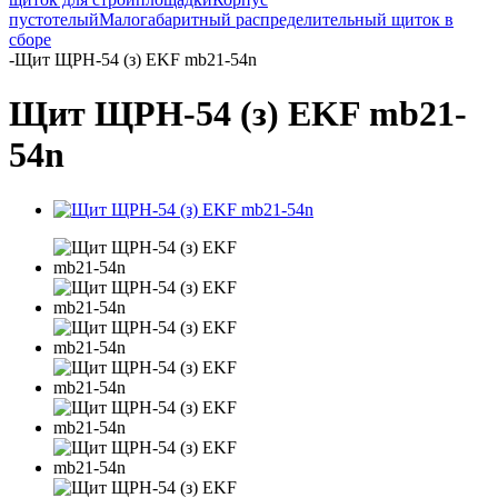
пустотелый
Малогабаритный распределительный щиток в
сборе
-
Щит ЩРН-54 (з) EKF mb21-54n
Щит ЩРН-54 (з) EKF mb21-
54n