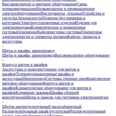
Высоковольтное и щитовое оборудование
Связь,
телекоммуникации
Низковольтное и промышленное
электрооборудование
Инструменты, техника
Устройства и
средства безопасности
Позиции без привязки к
категории
Электроустановочные изделия
Изделия для
электромонтажа
Климатические и инженерные
системы
Освещение
Кабеленесущие системы
Генераторы
электроэнергии и элементы питания
Кабели, провода и
аксессуары
-
Щиты и шкафы, шинопровод
Щиты и шкафы, шинопровод
Высоковольтное оборудование
-
Корпуса щитов и шкафов
Аксессуары и комплектующие для щитов и
шкафов
Телекомуникационные шкафы и
аксессуары
Шинопровод
Системы сборных шин
Комплектное
щитовое оборудование
Корпуса щитов и
шкафов
Климатическое оборудование для щитов и
шкафов
Клеммные зажимы
Шкафы сборной
конструкции
Щиты и панели для счетчиков электроэнергии
-
Щиток распределительный малогабаритный
Распределительный шкаф пустотелый
Распределительный
щиток для стройплощадки
Корпус