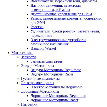
Выключатели, переключатели, диммеры
Датчики движения, детекторы
освещенности, таймеры
Дистанционное управление для ЭУИ
Рамки, декоративные элементы, основания
для ЭУИ
Розетки
Удлинители, блоки розеток, разветвители,
переходники
Электроустановочные устройства
различного назначения
Изделия Werkel
Мототехника
Запчасти
Запчасти двигатель
Эндуро Мотоциклы
Эндуро Мотоциклы Regulmoto
Эндуро Мотоциклы Racer
Гусеничные комплекты
Электро мотоциклы
Электро Мотоциклы Regulmoto
Дорожные Мотоциклы
Дорожные Мотоциклы Regulmoto
Дорожные Мотоциклы Racer
Питбайки