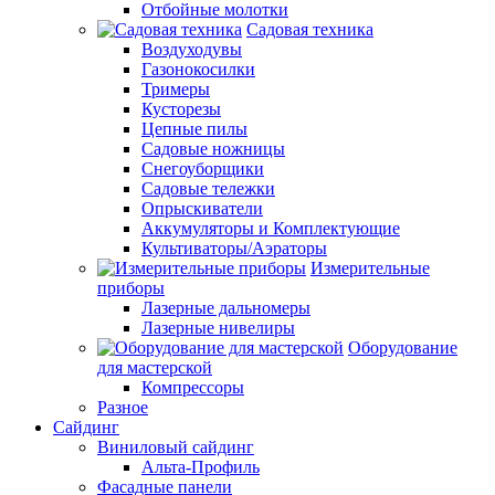
Отбойные молотки
Садовая техника
Воздуходувы
Газонокосилки
Тримеры
Кусторезы
Цепные пилы
Садовые ножницы
Снегоуборщики
Садовые тележки
Опрыскиватели
Аккумуляторы и Комплектующие
Культиваторы/Аэраторы
Измерительные
приборы
Лазерные дальномеры
Лазерные нивелиры
Оборудование
для мастерской
Компрессоры
Разное
Сайдинг
Виниловый сайдинг
Альта-Профиль
Фасадные панели