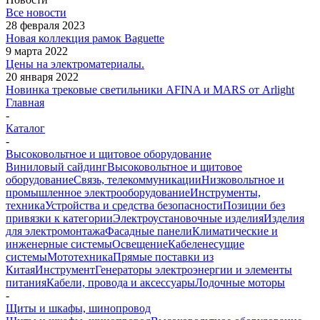
Все новости
28 февраля 2023
Новая коллекция рамок Baguette
9 марта 2022
Цены на электроматериалы.
20 января 2022
Новинка трековые светильники AFINA и MARS от Arlight
Главная
-
Каталог
-
Высоковольтное и щитовое оборудование
Виниловый сайдинг
Высоковольтное и щитовое
оборудование
Связь, телекоммуникации
Низковольтное и
промышленное электрооборудование
Инструменты,
техника
Устройства и средства безопасности
Позиции без
привязки к категории
Электроустановочные изделия
Изделия
для электромонтажа
Фасадные панели
Климатические и
инженерные системы
Освещение
Кабеленесущие
системы
Мототехника
Прямые поставки из
Китая
Инструмент
Генераторы электроэнергии и элементы
питания
Кабели, провода и аксессуары
Лодочные моторы
-
Щиты и шкафы, шинопровод