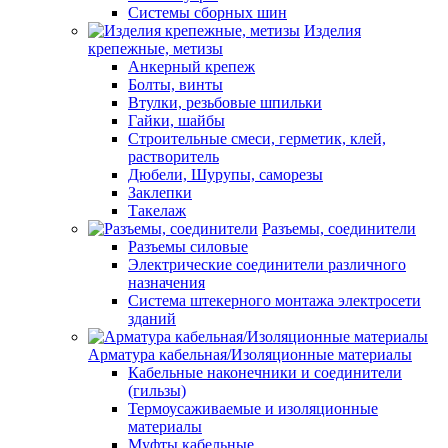
Системы сборных шин
Изделия
крепежные, метизы
Анкерный крепеж
Болты, винты
Втулки, резьбовые шпильки
Гайки, шайбы
Строительные смеси, герметик, клей,
растворитель
Дюбели, Шурупы, саморезы
Заклепки
Такелаж
Разъемы, соединители
Разъемы силовые
Электрические соединители различного
назначения
Система штекерного монтажа электросети
зданий
Арматура кабельная/Изоляционные материалы
Кабельные наконечники и соединители
(гильзы)
Термоусаживаемые и изоляционные
материалы
Муфты кабельные