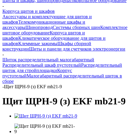
Щиты и шкафы, шинопровод
Высоковольтное оборудование
-
Корпуса щитов и шкафов
Аксессуары и комплектующие для щитов и
шкафов
Телекомуникационные шкафы и
аксессуары
Шинопровод
Системы сборных шин
Комплектное
щитовое оборудование
Корпуса щитов и
шкафов
Климатическое оборудование для щитов и
шкафов
Клеммные зажимы
Шкафы сборной
конструкции
Щиты и панели для счетчиков электроэнергии
-
Щиток распределительный малогабаритный
Распределительный шкаф пустотелый
Распределительный
щиток для стройплощадки
Корпус
пустотелый
Малогабаритный распределительный щиток в
сборе
-
Щит ЩРН-9 (з) EKF mb21-9
Щит ЩРН-9 (з) EKF mb21-9