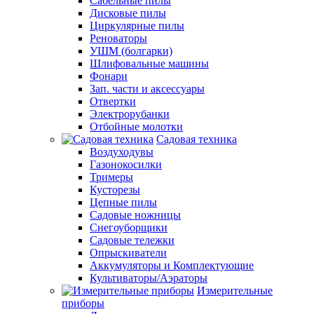
Сабельные пилы
Дисковые пилы
Циркулярные пилы
Реноваторы
УШМ (болгарки)
Шлифовальные машины
Фонари
Зап. части и аксессуары
Отвертки
Электрорубанки
Отбойные молотки
Садовая техника
Воздуходувы
Газонокосилки
Тримеры
Кусторезы
Цепные пилы
Садовые ножницы
Снегоуборщики
Садовые тележки
Опрыскиватели
Аккумуляторы и Комплектующие
Культиваторы/Аэраторы
Измерительные
приборы