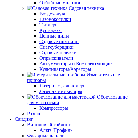
Отбойные молотки
Садовая техника
Воздуходувы
Газонокосилки
Тримеры
Кусторезы
Цепные пилы
Садовые ножницы
Снегоуборщики
Садовые тележки
Опрыскиватели
Аккумуляторы и Комплектующие
Культиваторы/Аэраторы
Измерительные
приборы
Лазерные дальномеры
Лазерные нивелиры
Оборудование
для мастерской
Компрессоры
Разное
Сайдинг
Виниловый сайдинг
Альта-Профиль
Фасадные панели